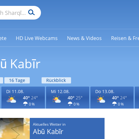
ete
HD Live Webcams
News & Videos
Reisen & Fre
ū Kabīr
16 Tage
Rückblick
Di 11.08.
Mi 12.08.
Do 13.08.
40°
24°
40°
25°
40°
24°
0 %
0 %
0 %
Aktuelles Wetter in
Abū Kabīr