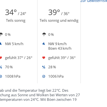
Zur Sonnenscheindauerkarte
Zur Gewitterrisi
34°
39°
/ 24°
/ 36°
Teils sonnig
Teils sonnig und windig
0 %
0 %
NW
5 km/h
NW
9 km/h
Böen 43 km/h
gefühlt
37° / 26°
gefühlt
39° / 36°
70 %
28 %
1008 hPa
1006 hPa
b und die Temperatur liegt bei 22°C. Des
schung aus Sonne und Wolken bei Werten von 27
sttemperaturen von 24°C. Mit Böen zwischen 19