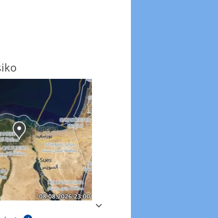
siko
Windböen
Windböen heute