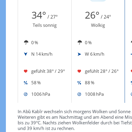
Zur Windgeschwindigkeitenkarte
34°
26°
/ 27°
/ 24°
Teils sonnig
Wolkig
0 %
0 %
N
14 km/h
W
6 km/h
gefühlt
38° / 29°
gefühlt
28° / 26°
58 %
88 %
1006 hPa
1008 hPa
In Abū Kabīr wechseln sich morgens Wolken und Sonne a
Weiteren gibt es am Nachmittag und am Abend eine Mi
bis zu 39°C. Nachts ziehen Wolkenfelder durch bei Tief
und 39 km/h ist zu rechnen.