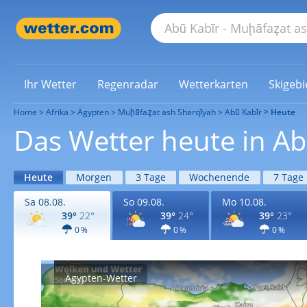
Ihr Wetter
Regenradar
Wetterkarten
Skigebi
Home
Afrika
Ägypten
Muḩāfaz̧at ash Sharqīyah
Abū Kabīr
Heute
Das Wetter heute in Ab
Heute
Morgen
3 Tage
Wochenende
7 Tage
Sa 08.08.
So 09.08.
Mo 10.08.
39°
22°
39°
24°
39°
23°
0 %
0 %
0 %
Ägypten-Wetter