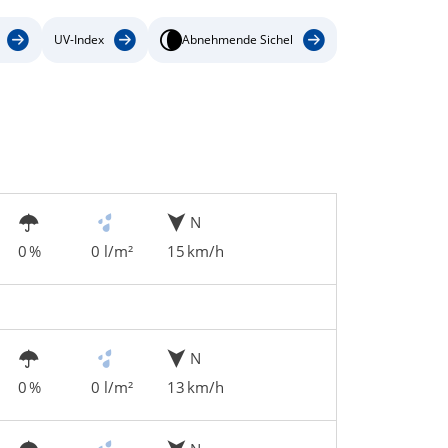
UV-Index
Abnehmende Sichel
N
0 %
0 l/m²
15 km/h
N
0 %
0 l/m²
13 km/h