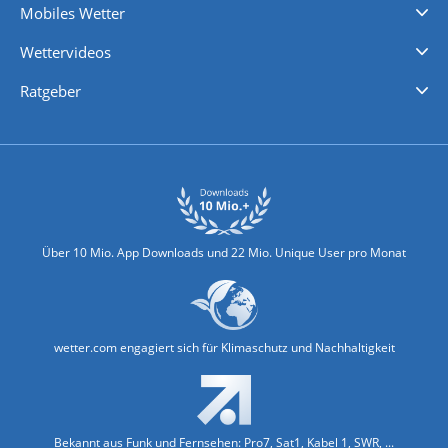
Mobiles Wetter
iPhone Wetter
iPad Wetter
Android Wetter
Wettervideos
Nachrichten
Deutschlandwetter
Schweizwetter
Österreichwetter
Regionalwetter
Wetter in Europa
Wetter Weltweit
Wetterlexikon
Promi-News
Ratgeber
Biowetter
Glätteindex
Reiseziel Finder
Erkältungswetter
Klima & Umwelt
Über 10 Mio. App Downloads und 22 Mio. Unique User pro Monat
wetter.com engagiert sich für Klimaschutz und Nachhaltigkeit
Bekannt aus Funk und Fernsehen: Pro7, Sat1, Kabel 1, SWR, ...