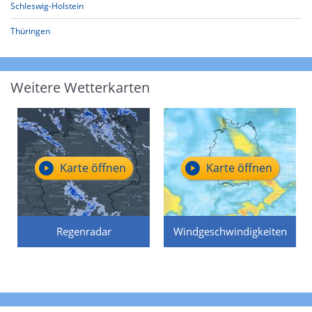
Schleswig-Holstein
Thüringen
Weitere Wetterkarten
Karte öffnen
Karte öffnen
Regenradar
Windgeschwindigkeiten