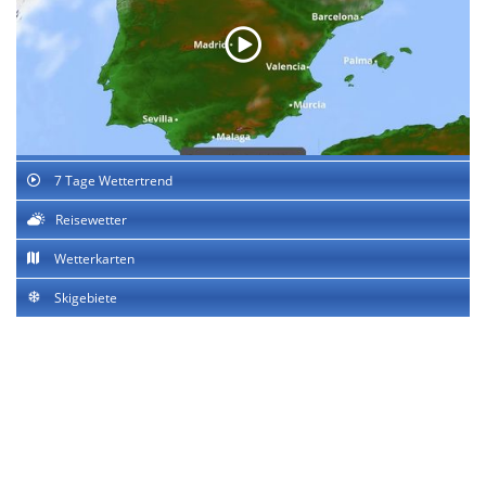
7 Tage Wettertrend
Reisewetter
Wetterkarten
Skigebiete