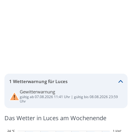
1 Wetterwarnung für Luces
Gewitterwarnung
gültig ab 07.08.2026 11:41 Uhr | gültig bis 08.08.2026 23:59
Uhr
Das Wetter in Luces am Wochenende
24 °C
-0,4 l/m²
-0,2 l/m²
1 l/m²
1,2 l/m²