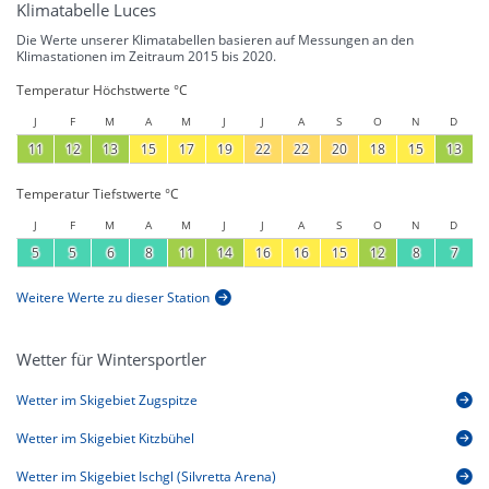
Klimatabelle Luces
Die Werte unserer Klimatabellen basieren auf Messungen an den
Klimastationen im Zeitraum 2015 bis 2020.
Temperatur Höchstwerte °C
J
F
M
A
M
J
J
A
S
O
N
D
11
12
13
15
17
19
22
22
20
18
15
13
Temperatur Tiefstwerte °C
J
F
M
A
M
J
J
A
S
O
N
D
5
5
6
8
11
14
16
16
15
12
8
7
Weitere Werte zu dieser Station
Wetter für Wintersportler
Wetter im Skigebiet Zugspitze
Wetter im Skigebiet Kitzbühel
Wetter im Skigebiet Ischgl (Silvretta Arena)