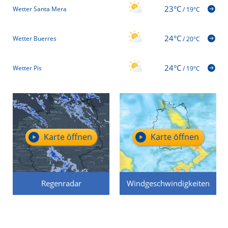
23°C
Wetter Santa Mera
/
19°C
24°C
Wetter Buerres
/
20°C
24°C
Wetter Pis
/
19°C
Karte öffnen
Karte öffnen
Regenradar
Windgeschwindigkeiten