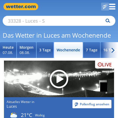
Das Wetter in Luces am Wochenende
Heute
Morgen
3 Tage
Wochenende
7 Tage
16 Tage
07.08.
08.08.
LIVE
Aktuelles Wetter in
Pollenflug ansehen
Luces
21°C
Wolkig