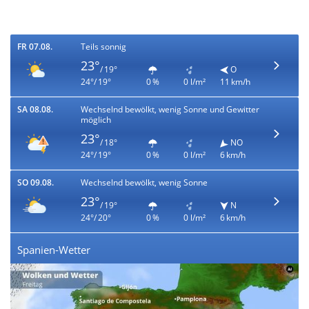
FR 07.08.
Teils sonnig
23°
/ 19°
O
24°/ 19°
0 %
0 l/m²
11 km/h
SA 08.08.
Wechselnd bewölkt, wenig Sonne und Gewitter
möglich
23°
/ 18°
NO
24°/ 19°
0 %
0 l/m²
6 km/h
SO 09.08.
Wechselnd bewölkt, wenig Sonne
23°
/ 19°
N
24°/ 20°
0 %
0 l/m²
6 km/h
Spanien-Wetter