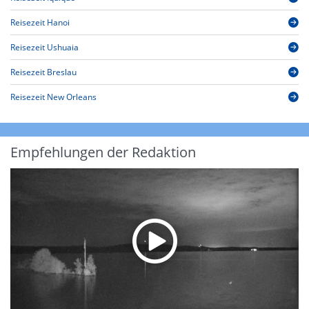
Reisezeit Hanoi
Reisezeit Ushuaia
Reisezeit Breslau
Reisezeit New Orleans
Empfehlungen der Redaktion