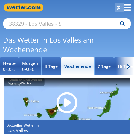
Das Wetter in Los Valles am
Wochenende
Heute
Morgen
3 Tage
Wochenende
7 Tage
16 Tage
08.08.
09.08.
Kanaren-Wetter
Aktuelles Wetter in
Los Valles