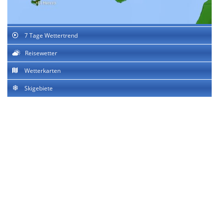
7 Tage Wettertrend
Reisewetter
Wetterkarten
Skigebiete