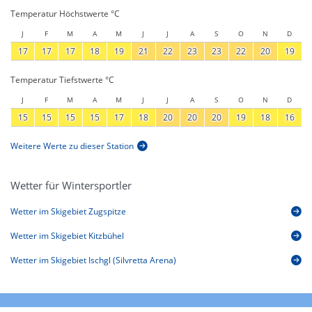
Temperatur Höchstwerte °C
J
F
M
A
M
J
J
A
S
O
N
D
17
17
17
18
19
21
22
23
23
22
20
19
Temperatur Tiefstwerte °C
J
F
M
A
M
J
J
A
S
O
N
D
15
15
15
15
17
18
20
20
20
19
18
16
Weitere Werte zu dieser Station
Wetter für Wintersportler
Wetter im Skigebiet Zugspitze
Wetter im Skigebiet Kitzbühel
Wetter im Skigebiet Ischgl (Silvretta Arena)