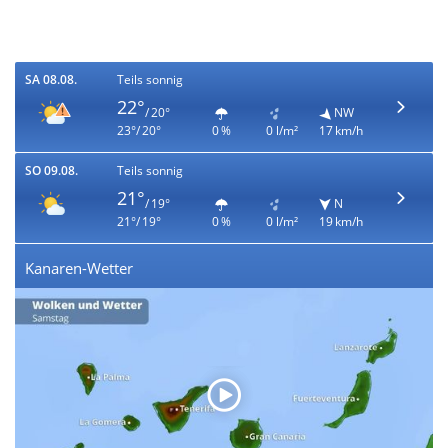
SA 08.08.
Teils sonnig
22°
/ 20°
NW
23°/ 20°
0 %
0 l/m²
17 km/h
SO 09.08.
Teils sonnig
21°
/ 19°
N
21°/ 19°
0 %
0 l/m²
19 km/h
Kanaren-Wetter