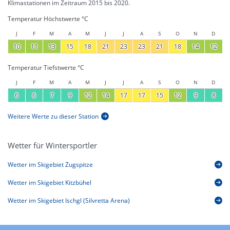
Klimastationen im Zeitraum 2015 bis 2020.
Temperatur Höchstwerte °C
J
F
M
A
M
J
J
A
S
O
N
D
10
11
13
15
18
21
23
23
21
18
14
12
Temperatur Tiefstwerte °C
J
F
M
A
M
J
J
A
S
O
N
D
6
6
7
9
12
14
17
17
15
12
9
8
Weitere Werte zu dieser Station
Wetter für Wintersportler
Wetter im Skigebiet Zugspitze
Wetter im Skigebiet Kitzbühel
Wetter im Skigebiet Ischgl (Silvretta Arena)