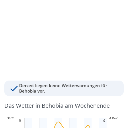
Derzeit liegen keine Wetterwarnungen für
Behobia vor.
Das Wetter in Behobia am Wochenende
30 °C
-1 l/m²
-0,5 l/m²
0,5 l/m²
1,5 l/m²
5 l/m²
4 l/m²
-2 l/m²

