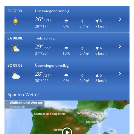
FR 07.08.
Überwiegend sonnig
26°
/ 17°
N
28°/ 17°
0 %
0 l/m²
7 km/h
SA 08.08.
Teils sonnig
29°
/ 19°
N
31°/ 20°
10 %
0 l/m²
6 km/h
SO 09.08.
Überwiegend wolkig
28°
/ 21°
S
30°/ 22°
0 %
0 l/m²
8 km/h
Spanien-Wetter