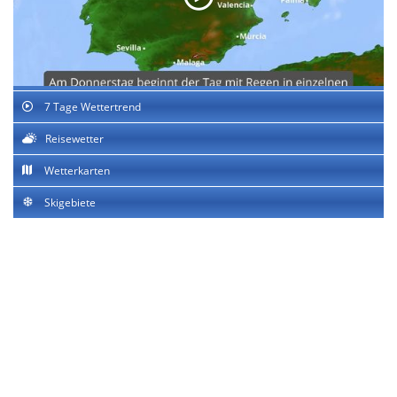
7 Tage Wettertrend
Reisewetter
Wetterkarten
Skigebiete