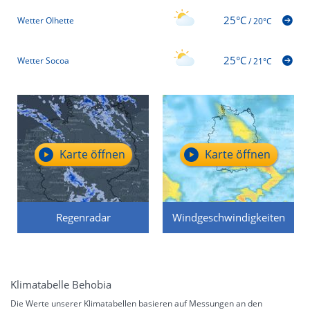
25°C
Wetter Olhette
/
20°C
25°C
Wetter Socoa
/
21°C
Karte öffnen
Karte öffnen
Regenradar
Windgeschwindigkeiten
Klimatabelle Behobia
Die Werte unserer Klimatabellen basieren auf Messungen an den