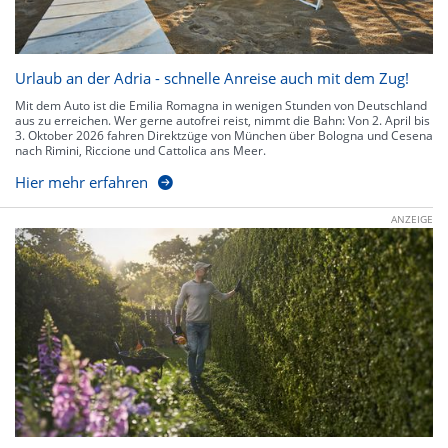
Urlaub an der Adria - schnelle Anreise auch mit dem Zug!
Mit dem Auto ist die Emilia Romagna in wenigen Stunden von Deutschland
aus zu erreichen. Wer gerne autofrei reist, nimmt die Bahn: Von 2. April bis
3. Oktober 2026 fahren Direktzüge von München über Bologna und Cesena
nach Rimini, Riccione und Cattolica ans Meer.
Hier mehr erfahren
ANZEIGE