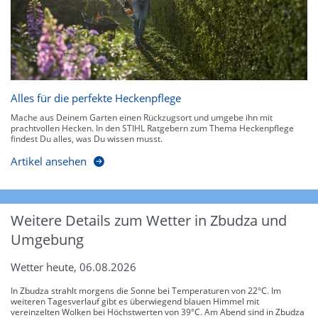
Alles für die perfekte Heckenpflege
Mache aus Deinem Garten einen Rückzugsort und umgebe ihn mit
prachtvollen Hecken. In den STIHL Ratgebern zum Thema Heckenpflege
findest Du alles, was Du wissen musst.
Artikel ansehen
Weitere Details zum Wetter in Zbudza und
Umgebung
Wetter heute, 06.08.2026
In Zbudza strahlt morgens die Sonne bei Temperaturen von 22°C. Im
weiteren Tagesverlauf gibt es überwiegend blauen Himmel mit
vereinzelten Wolken bei Höchstwerten von 39°C. Am Abend sind in Zbudza