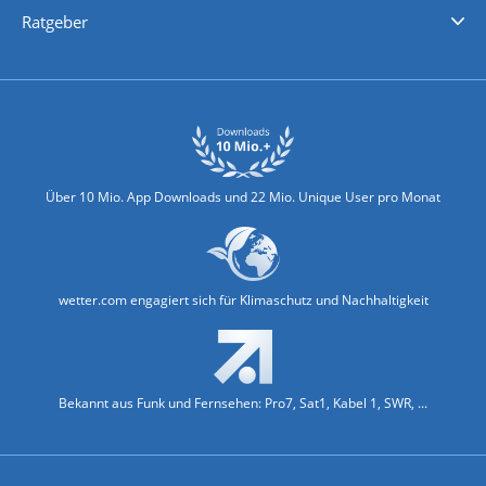
Ratgeber
Biowetter
Glätteindex
Reiseziel Finder
Erkältungswetter
Klima & Umwelt
Über 10 Mio. App Downloads und 22 Mio. Unique User pro Monat
wetter.com engagiert sich für Klimaschutz und Nachhaltigkeit
Bekannt aus Funk und Fernsehen: Pro7, Sat1, Kabel 1, SWR, ...