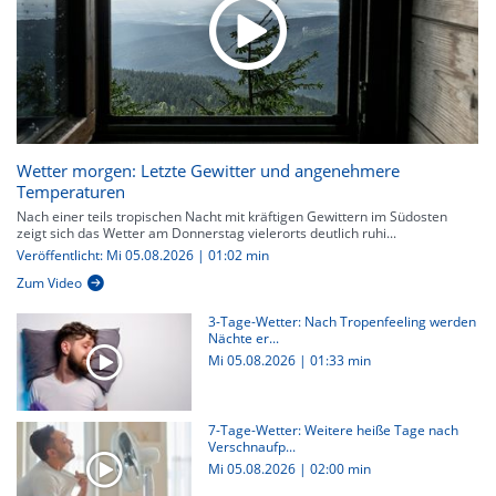
Wetter morgen: Letzte Gewitter und angenehmere
Temperaturen
Nach einer teils tropischen Nacht mit kräftigen Gewittern im Südosten
zeigt sich das Wetter am Donnerstag vielerorts deutlich ruhi...
Veröffentlicht: Mi 05.08.2026 | 01:02 min
Zum Video
3-Tage-Wetter: Nach Tropenfeeling werden
Nächte er...
Mi 05.08.2026
|
01:33 min
7-Tage-Wetter: Weitere heiße Tage nach
Verschnaufp...
Mi 05.08.2026
|
02:00 min