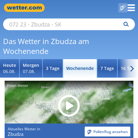
Das Wetter in Zbudza am
Wochenende
Heute
Morgen
3 Tage
Wochenende
7 Tage
16 Tage
06.08.
07.08.
Polen-Wetter
Aktuelles Wetter in
Pollenflug ansehen
Zbudza