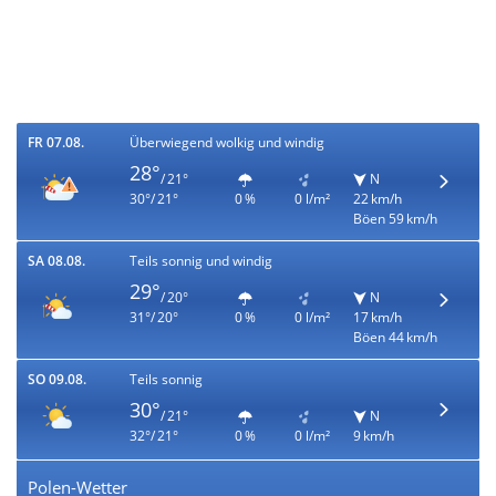
FR 07.08.
Überwiegend wolkig und windig
28°
/ 21°
N
30°/ 21°
0 %
0 l/m²
22 km/h
Böen 59 km/h
SA 08.08.
Teils sonnig und windig
29°
/ 20°
N
31°/ 20°
0 %
0 l/m²
17 km/h
Böen 44 km/h
SO 09.08.
Teils sonnig
30°
/ 21°
N
32°/ 21°
0 %
0 l/m²
9 km/h
Polen-Wetter