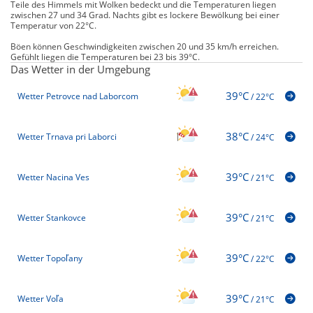
Teile des Himmels mit Wolken bedeckt und die Temperaturen liegen
zwischen 27 und 34 Grad. Nachts gibt es lockere Bewölkung bei einer
Temperatur von 22°C.
Böen können Geschwindigkeiten zwischen 20 und 35 km/h erreichen.
Gefühlt liegen die Temperaturen bei 23 bis 39°C.
Das Wetter in der Umgebung
39°C
Wetter Petrovce nad Laborcom
/
22°C
38°C
Wetter Trnava pri Laborci
/
24°C
39°C
Wetter Nacina Ves
/
21°C
39°C
Wetter Stankovce
/
21°C
39°C
Wetter Topoľany
/
22°C
39°C
Wetter Voľa
/
21°C