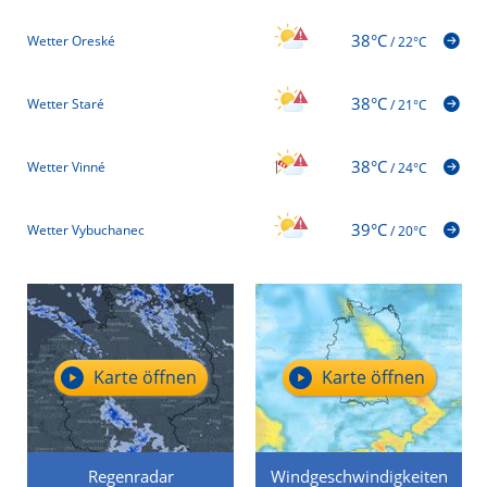
38°C
Wetter Oreské
/
22°C
38°C
Wetter Staré
/
21°C
38°C
Wetter Vinné
/
24°C
39°C
Wetter Vybuchanec
/
20°C
Karte öffnen
Karte öffnen
Regenradar
Windgeschwindigkeiten