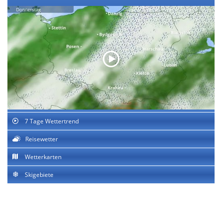
7 Tage Wettertrend
Reisewetter
Wetterkarten
Skigebiete