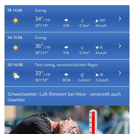
FR 14.08.
Sonnig
34°
/ 19°
NO
37°/ 19°
0 %
0 l/m²
4 km/h
SA 15.08.
Sonnig
36°
/ 19°
N
38°/ 21°
0 %
0 l/m²
4 km/h
SO 16.08.
Teils sonnig, vereinzelt leichter Regen
33°
/ 18°
W
36°/ 18°
80 %
1,4 l/m²
12 km/h
Schweizwetter: Luft flimmert bei Hitze - vereinzelt auch
Gewitter