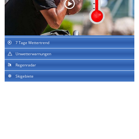
7 Tage Wettertrend
Unwetterwarnungen
Regenradar
Skigebiete