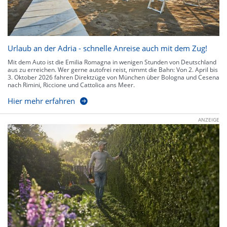
Urlaub an der Adria - schnelle Anreise auch mit dem Zug!
Mit dem Auto ist die Emilia Romagna in wenigen Stunden von Deutschland
aus zu erreichen. Wer gerne autofrei reist, nimmt die Bahn: Von 2. April bis
3. Oktober 2026 fahren Direktzüge von München über Bologna und Cesena
nach Rimini, Riccione und Cattolica ans Meer.
Hier mehr erfahren
ANZEIGE