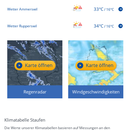
33°C
Wetter Ammerswil
/
16°C
34°C
Wetter Rupperswil
/
16°C
Karte öffnen
Karte öffnen
Regenradar
Windgeschwindigkeiten
Klimatabelle Staufen
Die Werte unserer Klimatabellen basieren auf Messungen an den