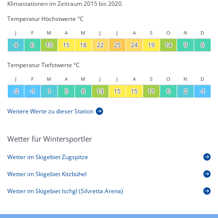
Klimastationen im Zeitraum 2015 bis 2020.
Temperatur Höchstwerte °C
J
F
M
A
M
J
J
A
S
O
N
D
4
6
10
15
18
22
25
24
19
14
9
6
Temperatur Tiefstwerte °C
J
F
M
A
M
J
J
A
S
O
N
D
-2
-1
1
5
8
13
15
15
11
6
2
-1
Weitere Werte zu dieser Station
Wetter für Wintersportler
Wetter im Skigebiet Zugspitze
Wetter im Skigebiet Kitzbühel
Wetter im Skigebiet Ischgl (Silvretta Arena)