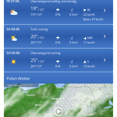
FR 07.08.
Überwiegend wolkig und windig
19°
/ 15°
W
19°/ 14°
0 %
0 l/m²
22 km/h
Böen 47 km/h
SA 08.08.
Teils sonnig
20°
/ 15°
NW
20°/ 15°
0 %
0 l/m²
11 km/h
SO 09.08.
Überwiegend sonnig
25°
/ 13°
S
26°/ 13°
0 %
0 l/m²
12 km/h
Polen-Wetter