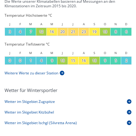
Die Werte unserer Klimatabellen basieren auf Messungen an den
Klimastationen im Zeitraum 2015 bis 2020.
Temperatur Höchstwerte °C
J
F
M
A
M
J
J
A
S
O
N
D
3
4
7
12
16
20
21
23
19
13
8
6
Temperatur Tiefstwerte °C
J
F
M
A
M
J
J
A
S
O
N
D
0
0
1
4
9
13
15
16
13
9
5
2
Weitere Werte zu dieser Station
Wetter für Wintersportler
Wetter im Skigebiet Zugspitze
Wetter im Skigebiet Kitzbühel
Wetter im Skigebiet Ischgl (Silvretta Arena)