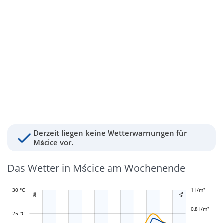
Derzeit liegen keine Wetterwarnungen für
Mścice vor.
Das Wetter in Mścice am Wochenende
30 °C
-0,4 l/m²
-0,2 l/m²
1 l/m²
1,2 l/m²


0,8 l/m²
25 °C