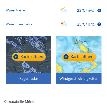
23°C
Wetter Mielno
/
19°C
25°C
Wetter Stare Bielice
/
18°C
Karte öffnen
Karte öffnen
Regenradar
Windgeschwindigkeiten
Klimatabelle Mścice