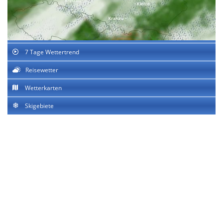
7 Tage Wettertrend
Reisewetter
Wetterkarten
Skigebiete