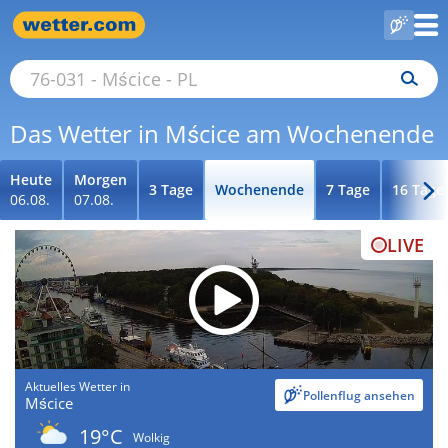
Das Wetter in Mścice am Wochenende
Heute
Morgen
3 Tage
Wochenende
7 Tage
16 Tage
06.08.
07.08.
LIVE
Aktuelles Wetter in
Pollenflug ansehen
Mścice
19°C
Wolkig