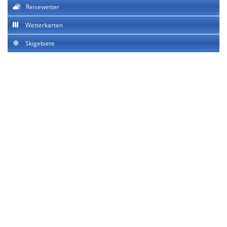
Reisewetter
Wetterkarten
Skigebiete