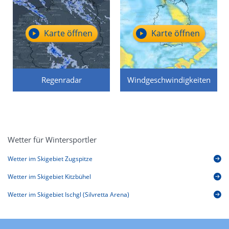
Karte öffnen
Karte öffnen
Regenradar
Windgeschwindigkeiten
Wetter für Wintersportler
Wetter im Skigebiet Zugspitze
Wetter im Skigebiet Kitzbühel
Wetter im Skigebiet Ischgl (Silvretta Arena)