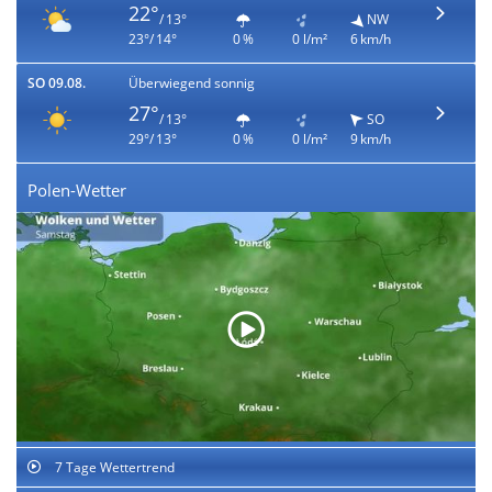
22°
/ 13°
NW
23°/ 14°
0 %
0 l/m²
6 km/h
SO 09.08.
Überwiegend sonnig
27°
/ 13°
SO
29°/ 13°
0 %
0 l/m²
9 km/h
Polen-Wetter
7 Tage Wettertrend