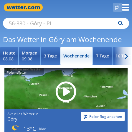
Das Wetter in Góry am Wochenende
Heute
Morgen
3 Tage
Wochenende
7 Tage
16 Tage
08.08.
09.08.
Polen-Wetter
Aktuelles Wetter in
Pollenflug ansehen
Góry
13°C
Klar