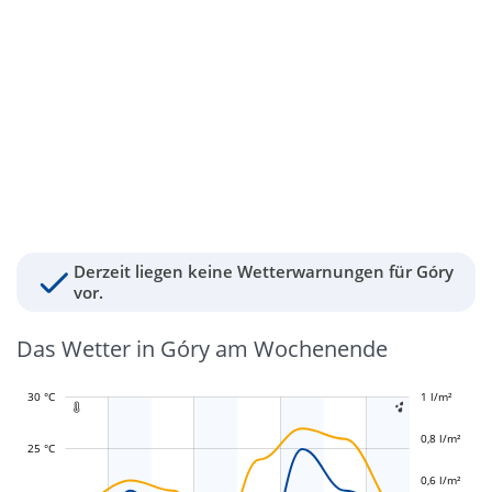
Derzeit liegen keine Wetterwarnungen für Góry
vor.
Das Wetter in Góry am Wochenende
30 °C
-0,4 l/m²
-0,2 l/m²
1 l/m²
1,2 l/m²


0,8 l/m²
25 °C
0,6 l/m²