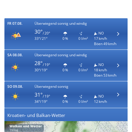
FR 07.08.
Überwiegend sonnig und windig
30°
/ 20°
NO
33°/ 21°
0 %
0 l/m²
17 km/h
Böen 49 km/h
SA 08.08.
Überwiegend sonnig und windig
28°
/ 19°
NO
30°/ 19°
0 %
0 l/m²
18 km/h
Böen 53 km/h
SO 09.08.
Überwiegend sonnig
31°
/ 19°
NO
34°/ 19°
0 %
0 l/m²
12 km/h
Kroatien- und Balkan-Wetter