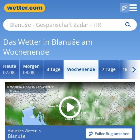
Das Wetter in Blanuše am
Wochenende
Heute
Morgen
3 Tage
Wochenende
7 Tage
16 Tage
07.08.
08.08.
Kroatien- und Balkan-Wetter
Aktuelles Wetter in
Pollenflug ansehen
Blanuše