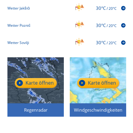
30°C
Wetter Jakšići
/
20°C
30°C
Wetter Poznić
/
20°C
30°C
Wetter Sovilji
/
20°C
Karte öffnen
Karte öffnen
Regenradar
Windgeschwindigkeiten