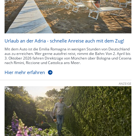
Urlaub an der Adria - schnelle Anreise auch mit dem Zug!
Mit dem Auto ist die Emilia Romagna in wenigen Stunden von Deutschland
aus zu erreichen. Wer gerne autofrei reist, nimmt die Bahn: Von 2. April bis
3. Oktober 2026 fahren Direktzüge von München über Bologna und Cesena
nach Rimini, Riccione und Cattolica ans Meer.
Hier mehr erfahren
ANZEIGE