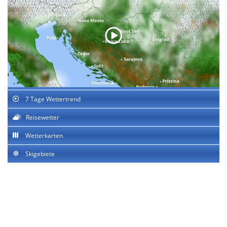
7 Tage Wettertrend
Reisewetter
Wetterkarten
Skigebiete