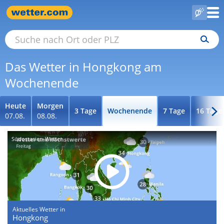
Das Wetter in Hongkong am
Wochenende
Heute
Morgen
3 Tage
Wochenende
7 Tage
16 Tage
07.08.
08.08.
Südostasien-Wetter
Aktuelles Wetter in
Hongkong