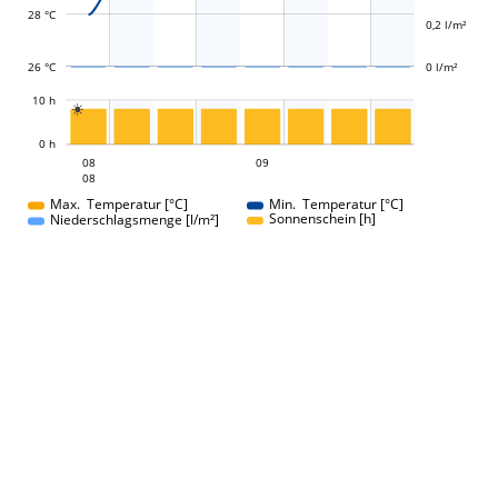
28 °C
0,2 l/m²
26 °C
0 l/m²
L
10 h

L
0 h
08
09
08
08
09
08
08
08
Max. Temperatur [°C]
Min. Temperatur [°C]
Sonnenschein [h]
Niederschlagsmenge [l/m²]