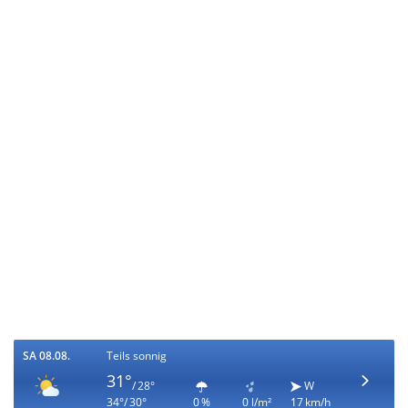
SA 08.08.
Teils sonnig
31°
/ 28°
W
34°/ 30°
0 %
0 l/m²
17 km/h