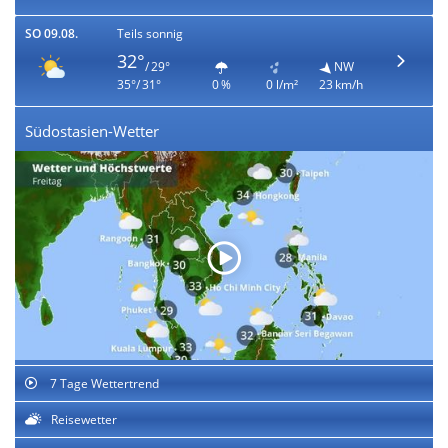
SO 09.08.
Teils sonnig
32°
/ 29°
NW
35°/ 31°
0 %
0 l/m²
23 km/h
Südostasien-Wetter
7 Tage Wettertrend
Reisewetter