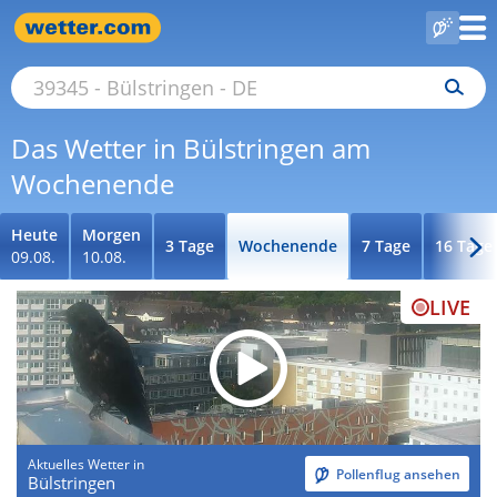
Das Wetter in Bülstringen am
Wochenende
Heute
Morgen
3 Tage
Wochenende
7 Tage
16 Tage
09.08.
10.08.
LIVE
Aktuelles Wetter in
Pollenflug ansehen
Bülstringen