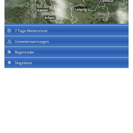
7 Tage Wettertrend
Unwetterwarnungen
Regenradar
Skigebiete