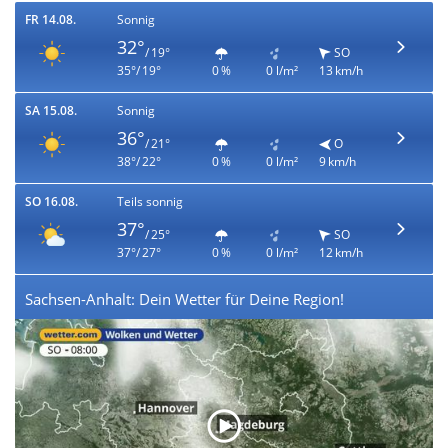
FR 14.08.
Sonnig
32°
/ 19°
SO
35°/ 19°
0 %
0 l/m²
13 km/h
SA 15.08.
Sonnig
36°
/ 21°
O
38°/ 22°
0 %
0 l/m²
9 km/h
SO 16.08.
Teils sonnig
37°
/ 25°
SO
37°/ 27°
0 %
0 l/m²
12 km/h
Sachsen-Anhalt: Dein Wetter für Deine Region!