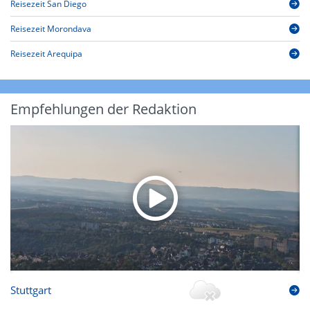
Reisezeit San Diego
Reisezeit Morondava
Reisezeit Arequipa
Empfehlungen der Redaktion
Stuttgart