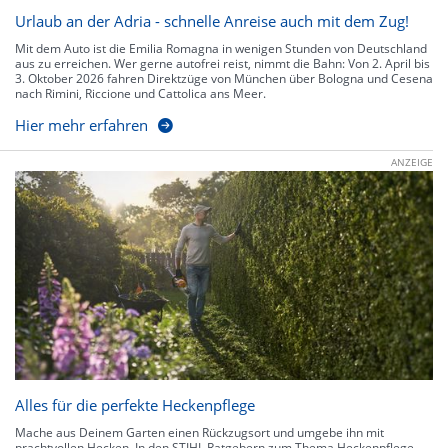
Urlaub an der Adria - schnelle Anreise auch mit dem Zug!
Mit dem Auto ist die Emilia Romagna in wenigen Stunden von Deutschland
aus zu erreichen. Wer gerne autofrei reist, nimmt die Bahn: Von 2. April bis
3. Oktober 2026 fahren Direktzüge von München über Bologna und Cesena
nach Rimini, Riccione und Cattolica ans Meer.
Hier mehr erfahren
ANZEIGE
Alles für die perfekte Heckenpflege
Mache aus Deinem Garten einen Rückzugsort und umgebe ihn mit
prachtvollen Hecken. In den STIHL Ratgebern zum Thema Heckenpflege