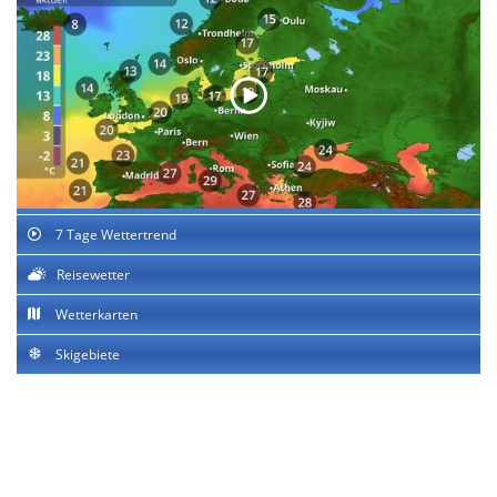
7 Tage Wettertrend
Reisewetter
Wetterkarten
Skigebiete