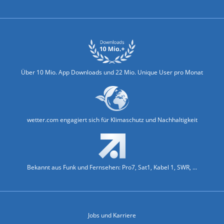
Biowetter
Glätteindex
Reiseziel Finder
Erkältungswetter
Klima & Umwelt
Über 10 Mio. App Downloads und 22 Mio. Unique User pro Monat
wetter.com engagiert sich für Klimaschutz und Nachhaltigkeit
Bekannt aus Funk und Fernsehen: Pro7, Sat1, Kabel 1, SWR, ...
Jobs und Karriere