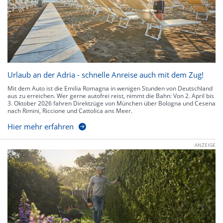
Urlaub an der Adria - schnelle Anreise auch mit dem Zug!
Mit dem Auto ist die Emilia Romagna in wenigen Stunden von Deutschland
aus zu erreichen. Wer gerne autofrei reist, nimmt die Bahn: Von 2. April bis
3. Oktober 2026 fahren Direktzüge von München über Bologna und Cesena
nach Rimini, Riccione und Cattolica ans Meer.
Hier mehr erfahren
ANZEIGE