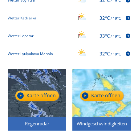
32°C
Wetter Voynitsa
/
19°C
32°C
Wetter Kadilarka
/
19°C
33°C
Wetter Lopatar
/
19°C
32°C
Wetter Lyulyakova Mahala
/
19°C
Karte öffnen
Karte öffnen
Regenradar
Windgeschwindigkeiten