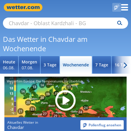
Das Wetter in Chavdar am
Wochenende
Heute
Morgen
3 Tage
Wochenende
7 Tage
16 Tage
06.08.
07.08.
Wetterfilm Europa: Die Temperaturen im Überblick
Aktuelles Wetter in
Pollenflug ansehen
Chavdar