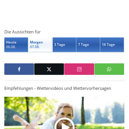
Die Aussichten für
Heute
Morgen
3 Tage
7 Tage
16 Tage
06.08.
07.08.
Empfehlungen - Wettervideos und Wettervorhersagen