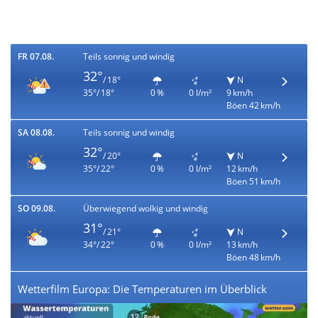
FR 07.08.
Teils sonnig und windig
32°
/ 18°
N
35°/ 18°
0 %
0 l/m²
9 km/h
Böen 42 km/h
SA 08.08.
Teils sonnig und windig
32°
/ 20°
N
35°/ 22°
0 %
0 l/m²
12 km/h
Böen 51 km/h
SO 09.08.
Überwiegend wolkig und windig
31°
/ 21°
N
34°/ 22°
0 %
0 l/m²
13 km/h
Böen 48 km/h
Wetterfilm Europa: Die Temperaturen im Überblick