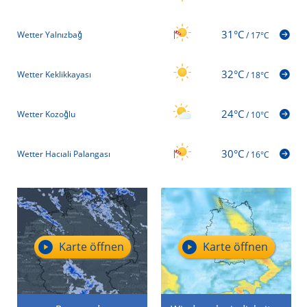
31°C
Wetter Yalnızbağ
/
17°C
32°C
Wetter Keklikkayası
/
18°C
24°C
Wetter Kozoğlu
/
10°C
30°C
Wetter Hacıali Palangası
/
16°C
Karte öffnen
Karte öffnen