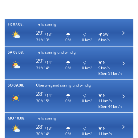
FR 07.08.
Teils sonnig
29°
/ 13°
SW
31°/ 13°
0 %
0 l/m²
6 km/h
SA 08.08.
Teils sonnig und windig
29°
/ 14°
N
31°/ 14°
0 %
0 l/m²
9 km/h
Böen 51 km/h
SO 09.08.
Überwiegend sonnig und windig
28°
/ 14°
N
30°/ 15°
0 %
0 l/m²
11 km/h
Böen 44 km/h
MO 10.08.
Teils sonnig
28°
/ 13°
N
30°/ 14°
0 %
0 l/m²
11 km/h