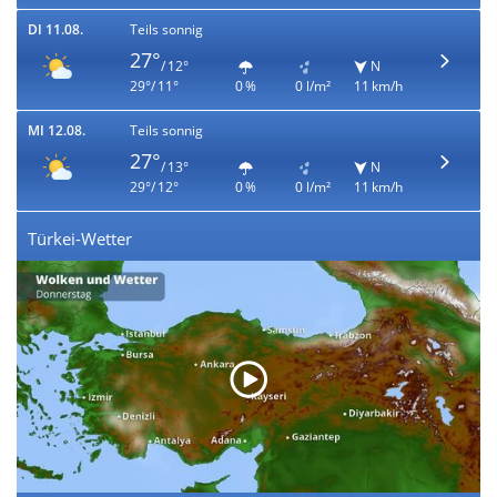
DI 11.08.
Teils sonnig
27°
/ 12°
N
29°/ 11°
0 %
0 l/m²
11 km/h
MI 12.08.
Teils sonnig
27°
/ 13°
N
29°/ 12°
0 %
0 l/m²
11 km/h
Türkei-Wetter