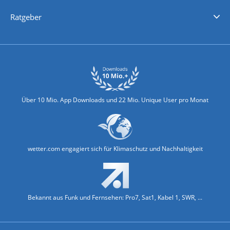
Nachrichten
Deutschlandwetter
Schweizwetter
Österreichwetter
Regionalwetter
Wetter in Europa
Wetter Weltweit
Wetterlexikon
Promi-News
Ratgeber
Biowetter
Glätteindex
Reiseziel Finder
Erkältungswetter
Klima & Umwelt
Über 10 Mio. App Downloads und 22 Mio. Unique User pro Monat
wetter.com engagiert sich für Klimaschutz und Nachhaltigkeit
Bekannt aus Funk und Fernsehen: Pro7, Sat1, Kabel 1, SWR, ...