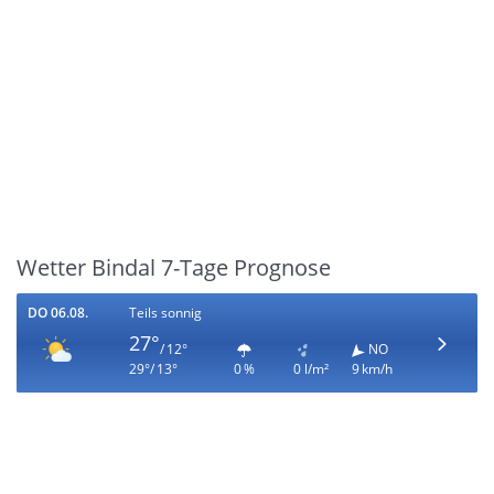
Wetter Bindal 7-Tage Prognose
DO 06.08.
Teils sonnig
27°
/ 12°
NO
29°/ 13°
0 %
0 l/m²
9 km/h