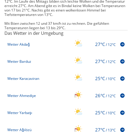
12°C. Im Laufe des Mittags bilden sich leichte Wolken und die Temperatur
erreicht 27°C. Am Abend gibt es in Bindal keine Wolken bei Temperaturen
von 17 bis 21°C. Nachts gibt es einen wolkenlosen Himmel bei
Tiefsttemperaturen von 13°C.
Mit Böen zwischen 12 und 37 km/h ist zu rechnen. Die gefühlten
Temperaturen liegen bei 13 bis 29°C.
Das Wetter in der Umgebung
27°C
Wetter Akdağ
/
12°C
27°C
Wetter Barduz
/
12°C
25°C
Wetter Karacaviran
/
10°C
26°C
Wetter Ahmediye
/
12°C
25°C
Wetter Yarbaşı
/
10°C
27°C
Wetter Ağılözü
/
13°C