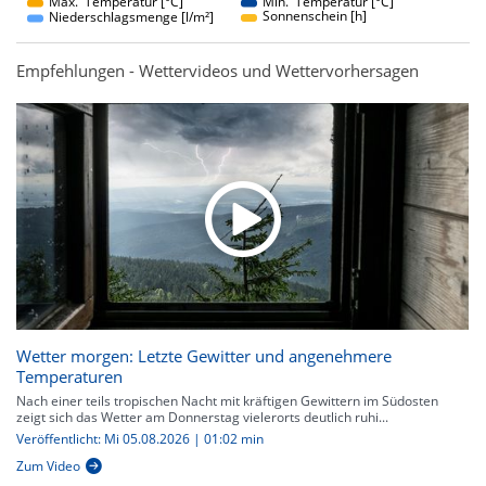
Max. Temperatur [°C]
Min. Temperatur [°C]
Sonnenschein [h]
Niederschlagsmenge [l/m²]
Empfehlungen - Wettervideos und Wettervorhersagen
Wetter morgen: Letzte Gewitter und angenehmere
Temperaturen
Nach einer teils tropischen Nacht mit kräftigen Gewittern im Südosten
zeigt sich das Wetter am Donnerstag vielerorts deutlich ruhi...
Veröffentlicht: Mi 05.08.2026 | 01:02 min
Zum Video