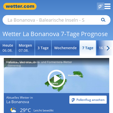
Wetter La Bonanova 7-Tage Prognose
Heute
Morgen
3 Tage
Wochenende
7 Tage
16 Tage
06.08.
07.08.
Mallorca-, Menorca-, Ibiza- und Formentera-Wetter
Aktuelles Wetter in
Pollenflug ansehen
La Bonanova
29°C
Leicht bewölkt