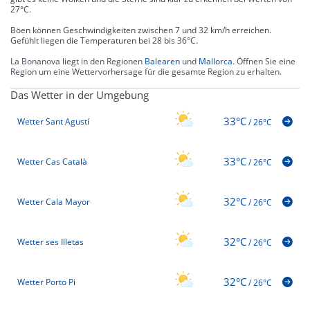
27°C.
Böen können Geschwindigkeiten zwischen 7 und 32 km/h erreichen.
Gefühlt liegen die Temperaturen bei 28 bis 36°C.
La Bonanova liegt in den Regionen
Balearen
und
Mallorca
. Öffnen Sie eine
Region um eine Wettervorhersage für die gesamte Region zu erhalten.
Das Wetter in der Umgebung
33°C
Wetter Sant Agustí
/
26°C
33°C
Wetter Cas Català
/
26°C
32°C
Wetter Cala Mayor
/
26°C
32°C
Wetter ses Illetas
/
26°C
32°C
Wetter Porto Pi
/
26°C