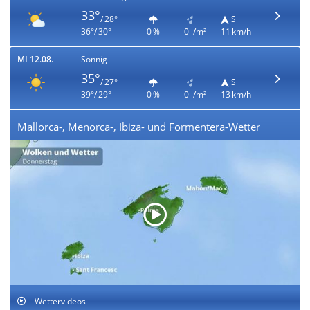
33°
/ 28°
S
36°/ 30°
0 %
0 l/m²
11 km/h
MI 12.08.
Sonnig
35°
/ 27°
S
39°/ 29°
0 %
0 l/m²
13 km/h
Mallorca-, Menorca-, Ibiza- und Formentera-Wetter
Wettervideos