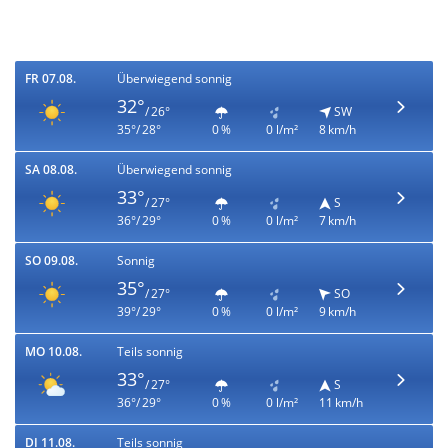
FR 07.08.
Überwiegend sonnig
32°
/ 26°
SW
35°/ 28°
0 %
0 l/m²
8 km/h
SA 08.08.
Überwiegend sonnig
33°
/ 27°
S
36°/ 29°
0 %
0 l/m²
7 km/h
SO 09.08.
Sonnig
35°
/ 27°
SO
39°/ 29°
0 %
0 l/m²
9 km/h
MO 10.08.
Teils sonnig
33°
/ 27°
S
36°/ 29°
0 %
0 l/m²
11 km/h
DI 11.08.
Teils sonnig