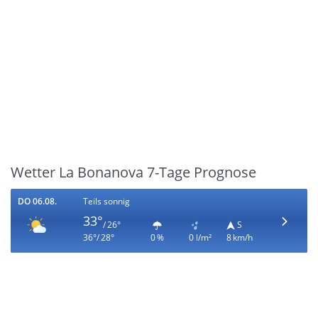
Wetter La Bonanova 7-Tage Prognose
DO 06.08.
Teils sonnig
33°
/ 26°
S
36°/ 28°
0 %
0 l/m²
8 km/h