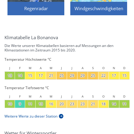
Regenradar
Windgeschwindigkeiten
Klimatabelle La Bonanova
Die Werte unserer Klimatabellen basieren auf Messungen an den
Klimastationen im Zeitraum 2015 bis 2020.
Temperatur Höchstwerte °C
J
F
M
A
M
J
J
A
S
O
N
D
13
14
15
17
21
25
29
29
25
22
17
15
Temperatur Tiefstwerte °C
J
F
M
A
M
J
J
A
S
O
N
D
10
9
11
13
16
20
23
23
21
18
14
11
Weitere Werte zu dieser Station
Wetter für Wintersportler