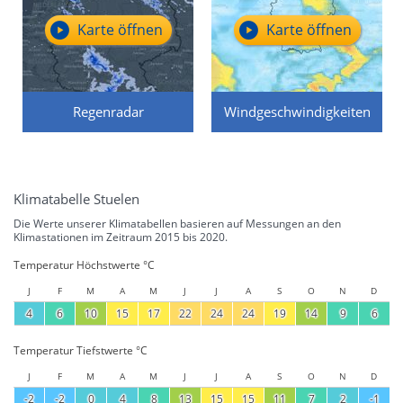
Karte öffnen
Karte öffnen
Regenradar
Windgeschwindigkeiten
Klimatabelle Stuelen
Die Werte unserer Klimatabellen basieren auf Messungen an den
Klimastationen im Zeitraum 2015 bis 2020.
Temperatur Höchstwerte °C
J
F
M
A
M
J
J
A
S
O
N
D
4
6
10
15
17
22
24
24
19
14
9
6
Temperatur Tiefstwerte °C
J
F
M
A
M
J
J
A
S
O
N
D
-2
-2
0
4
8
13
15
15
11
7
2
-1