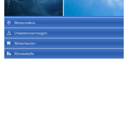
Wettervideos
Unwetterwarnungen
Wetterkarten
Klimatabelle