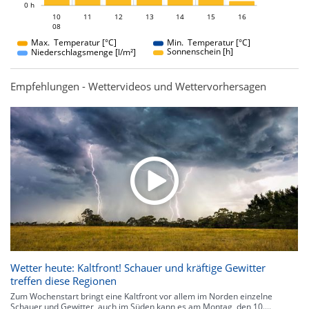
0 h
10
11
12
10
13
14
15
16
08
08
Max. Temperatur [°C]
Min. Temperatur [°C]
Sonnenschein [h]
Niederschlagsmenge [l/m²]
Empfehlungen - Wettervideos und Wettervorhersagen
Wetter heute: Kaltfront! Schauer und kräftige Gewitter
treffen diese Regionen
Zum Wochenstart bringt eine Kaltfront vor allem im Norden einzelne
Schauer und Gewitter, auch im Süden kann es am Montag, den 10....