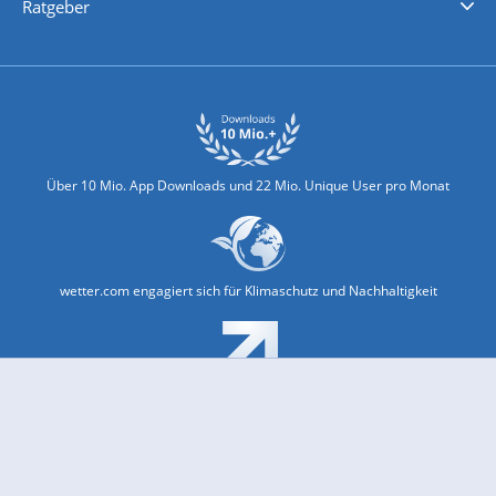
Ratgeber
Biowetter
Glätteindex
Reiseziel Finder
Erkältungswetter
Klima & Umwelt
Über 10 Mio. App Downloads und 22 Mio. Unique User pro Monat
wetter.com engagiert sich für Klimaschutz und Nachhaltigkeit
Bekannt aus Funk und Fernsehen: Pro7, Sat1, Kabel 1, SWR, ...