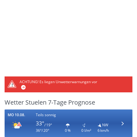
ACHTUNG!
Es liegen Unwetterwarnungen vor
Wetter Stuelen 7-Tage Prognose
MO 10.08.
Teils sonnig
33°
/ 19°
NW
36°/ 20°
0 %
0 l/m²
6 km/h