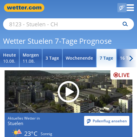
Wetter Stuelen 7-Tage Prognose
Heute
Morgen
3 Tage
Wochenende
7 Tage
16 Tage
10.08.
11.08.
LIVE
Aktuelles Wetter in
Pollenflug ansehen
Stuelen
23°C
Sonnig