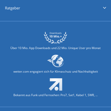
Nachrichten
Deutschlandwetter
Schweizwetter
Österreichwetter
Regionalwetter
Wetter in Europa
Wetter Weltweit
Wetterlexikon
Promi-News
Ratgeber
Biowetter
Glätteindex
Reiseziel Finder
Erkältungswetter
Klima & Umwelt
Über 10 Mio. App Downloads und 22 Mio. Unique User pro Monat
wetter.com engagiert sich für Klimaschutz und Nachhaltigkeit
Bekannt aus Funk und Fernsehen: Pro7, Sat1, Kabel 1, SWR, ...