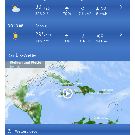
30°
/ 20°
NO
33°/ 21°
70 %
7,6 l/m²
8 km/h
DO 13.08.
Sonnig
29°
/ 21°
O
31°/ 22°
0 %
0 l/m²
14 km/h
Karibik-Wetter
Wettervideos