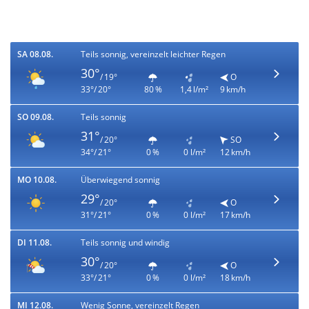
SA 08.08.
Teils sonnig, vereinzelt leichter Regen
30°
/ 19°
O
33°/ 20°
80 %
1,4 l/m²
9 km/h
SO 09.08.
Teils sonnig
31°
/ 20°
SO
34°/ 21°
0 %
0 l/m²
12 km/h
MO 10.08.
Überwiegend sonnig
29°
/ 20°
O
31°/ 21°
0 %
0 l/m²
17 km/h
DI 11.08.
Teils sonnig und windig
30°
/ 20°
O
33°/ 21°
0 %
0 l/m²
18 km/h
MI 12.08.
Wenig Sonne, vereinzelt Regen