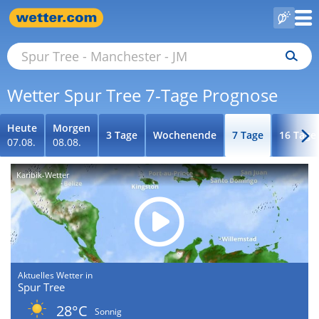
Wetter Spur Tree 7-Tage Prognose
Heute
Morgen
3 Tage
Wochenende
7 Tage
16 Tage
07.08.
08.08.
Karibik-Wetter
Aktuelles Wetter in
Spur Tree
28°C
Sonnig