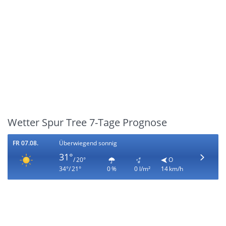
Wetter Spur Tree 7-Tage Prognose
FR 07.08.
Überwiegend sonnig
31°
/ 20°
O
34°/ 21°
0 %
0 l/m²
14 km/h