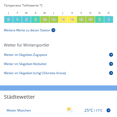
Temperatur Tiefstwerte °C
J
F
M
A
M
J
J
A
S
O
N
D
0
1
3
6
10
14
18
18
13
10
6
1
Weitere Werte zu dieser Station
Wetter für Wintersportler
Wetter im Skigebiet Zugspitze
Wetter im Skigebiet Kitzbühel
Wetter im Skigebiet Ischgl (Silvretta Arena)
Städtewetter
25°C
Wetter München
/
17°C