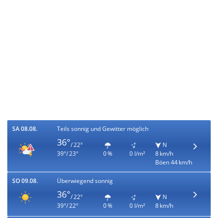
SA 08.08.
Teils sonnig und Gewitter möglich
36°
/ 22°
N
39°/ 23°
0 %
0 l/m²
8 km/h
Böen 44 km/h
SO 09.08.
Überwiegend sonnig
36°
/ 22°
N
39°/ 22°
0 %
0 l/m²
8 km/h