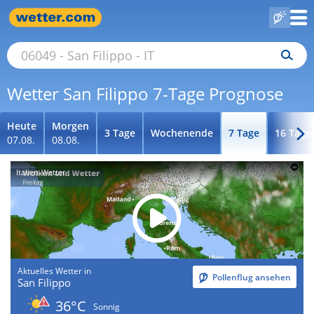
Wetter San Filippo 7-Tage Prognose
Heute
Morgen
3 Tage
Wochenende
7 Tage
16 Tage
07.08.
08.08.
Italien-Wetter
Aktuelles Wetter in
Pollenflug ansehen
San Filippo
36°C
Sonnig