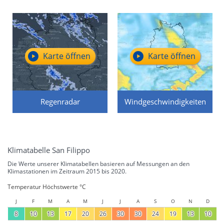
Karte öffnen
Karte öffnen
Regenradar
Windgeschwindigkeiten
Klimatabelle San Filippo
Die Werte unserer Klimatabellen basieren auf Messungen an den
Klimastationen im Zeitraum 2015 bis 2020.
Temperatur Höchstwerte °C
J
F
M
A
M
J
J
A
S
O
N
D
8
10
13
17
20
26
30
30
24
19
13
10