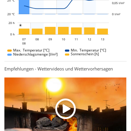
25 °C
0,05 l/m²
20 °C
0 l/m²
L
20 h

L
0 h
07
08
09
07
10
11
12
13
08
08
Max. Temperatur [°C]
Min. Temperatur [°C]
Sonnenschein [h]
Niederschlagsmenge [l/m²]
Empfehlungen - Wettervideos und Wettervorhersagen