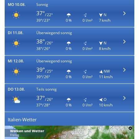
MO 10.08.
Sonnig
37°
/ 22°
N
39°/ 23°
0 %
0 l/m²
7 km/h
DI 11.08.
Überwiegend sonnig
38°
/ 26°
N
38°/ 26°
0 %
0 l/m²
8 km/h
MI 12.08.
Überwiegend sonnig
39°
/ 25°
NW
39°/ 26°
0 %
0 l/m²
11 km/h
DO 13.08.
Teils sonnig
37°
/ 26°
O
37°/ 28°
0 %
0 l/m²
10 km/h
Italien-Wetter