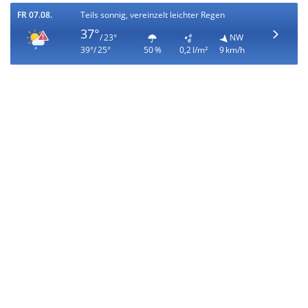
FR 07.08.
Teils sonnig, vereinzelt leichter Regen
37°
/ 23°
NW
39°/ 25°
50 %
0,2 l/m²
9 km/h