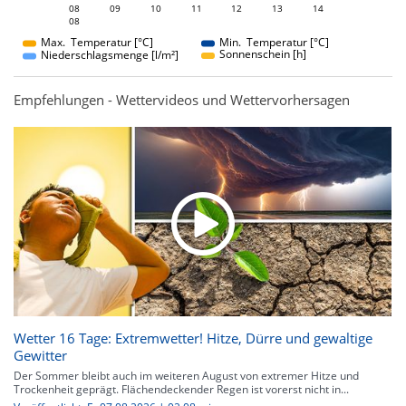
08
09
10
08
11
12
13
14
08
08
Max. Temperatur [°C]
Min. Temperatur [°C]
Sonnenschein [h]
Niederschlagsmenge [l/m²]
Empfehlungen - Wettervideos und Wettervorhersagen
Wetter 16 Tage: Extremwetter! Hitze, Dürre und gewaltige
Gewitter
Der Sommer bleibt auch im weiteren August von extremer Hitze und
Trockenheit geprägt. Flächendeckender Regen ist vorerst nicht in...