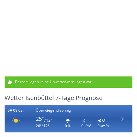
Derzeit liegen keine Unwetterwarnungen vor
Wetter Isenbüttel 7-Tage Prognose
SA 08.08.
Überwiegend sonnig
25°
/ 12°
O
26°/ 12°
0 %
0 l/m²
9 km/h