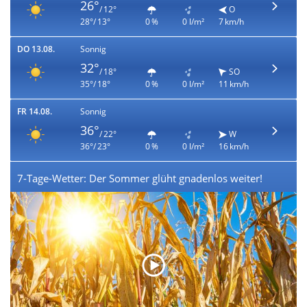
26°
/ 12°
O
28°/ 13°
0 %
0 l/m²
7 km/h
DO 13.08.
Sonnig
32°
/ 18°
SO
35°/ 18°
0 %
0 l/m²
11 km/h
FR 14.08.
Sonnig
36°
/ 22°
W
36°/ 23°
0 %
0 l/m²
16 km/h
7-Tage-Wetter: Der Sommer glüht gnadenlos weiter!