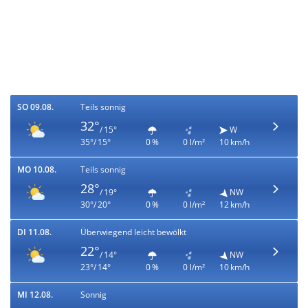
SO 09.08.
Teils sonnig
32°
/ 15°
W
35°/ 15°
0 %
0 l/m²
10 km/h
MO 10.08.
Teils sonnig
28°
/ 19°
NW
30°/ 20°
0 %
0 l/m²
12 km/h
DI 11.08.
Überwiegend leicht bewölkt
22°
/ 14°
NW
23°/ 14°
0 %
0 l/m²
10 km/h
MI 12.08.
Sonnig