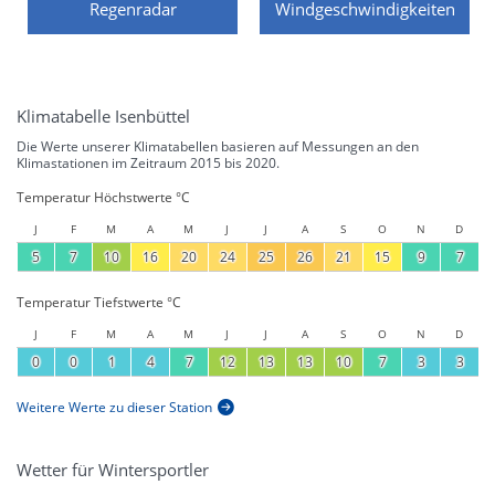
Regenradar
Windgeschwindigkeiten
Klimatabelle Isenbüttel
Die Werte unserer Klimatabellen basieren auf Messungen an den
Klimastationen im Zeitraum 2015 bis 2020.
Temperatur Höchstwerte °C
J
F
M
A
M
J
J
A
S
O
N
D
5
7
10
16
20
24
25
26
21
15
9
7
Temperatur Tiefstwerte °C
J
F
M
A
M
J
J
A
S
O
N
D
0
0
1
4
7
12
13
13
10
7
3
3
Weitere Werte zu dieser Station
Wetter für Wintersportler