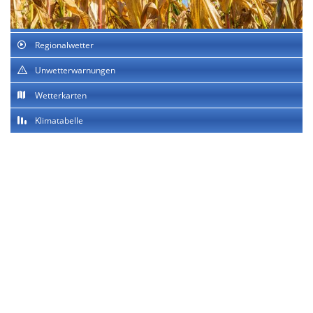
Regionalwetter
Unwetterwarnungen
Wetterkarten
Klimatabelle