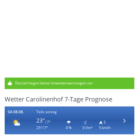
Derzeit liegen keine Unwetterwarnungen vor
Wetter Carolinenhof 7-Tage Prognose
SA 08.08.
Teils sonnig
23°
/ 7°
S
25°/ 7°
0 %
0 l/m²
5 km/h