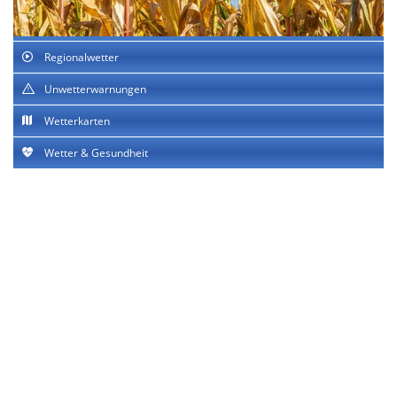
Regionalwetter
Unwetterwarnungen
Wetterkarten
Wetter & Gesundheit