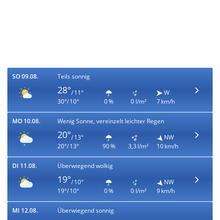
SO 09.08.
Teils sonnig
28°
/ 11°
W
30°/ 10°
0 %
0 l/m²
7 km/h
MO 10.08.
Wenig Sonne, vereinzelt leichter Regen
20°
/ 13°
NW
20°/ 13°
90 %
3,3 l/m²
10 km/h
DI 11.08.
Überwiegend wolkig
19°
/ 10°
NW
19°/ 10°
0 %
0 l/m²
9 km/h
MI 12.08.
Überwiegend sonnig