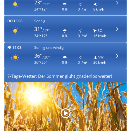
23°
/ 11°
O
24°/ 12°
0 %
0 l/m²
8 km/h
DO 13.08.
Sonnig
31°
/ 17°
SO
34°/ 17°
0 %
0 l/m²
16 km/h
FR 14.08.
Sonnig und windig
36°
/ 20°
NW
36°/ 20°
0 %
0 l/m²
20 km/h
7-Tage-Wetter: Der Sommer glüht gnadenlos weiter!