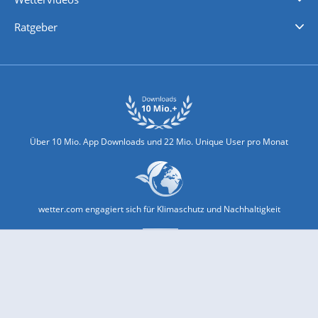
Nachrichten
Deutschlandwetter
Schweizwetter
Österreichwetter
Regionalwetter
Wetter in Europa
Wetter Weltweit
Wetterlexikon
Promi-News
Ratgeber
Biowetter
Glätteindex
Reiseziel Finder
Erkältungswetter
Klima & Umwelt
Über 10 Mio. App Downloads und 22 Mio. Unique User pro Monat
wetter.com engagiert sich für Klimaschutz und Nachhaltigkeit
Bekannt aus Funk und Fernsehen: Pro7, Sat1, Kabel 1, SWR, ...