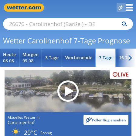
Wetter Carolinenhof 7-Tage Prognose
Heute
Morgen
3 Tage
Wochenende
7 Tage
16 Tage
08.08.
09.08.
LIVE
Aktuelles Wetter in
Pollenflug ansehen
Carolinenhof
20°C
Sonnig