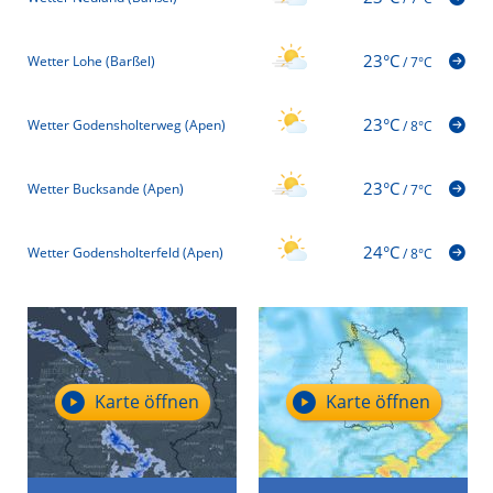
23°C
Wetter Lohe (Barßel)
/
7°C
23°C
Wetter Godensholterweg (Apen)
/
8°C
23°C
Wetter Bucksande (Apen)
/
7°C
24°C
Wetter Godensholterfeld (Apen)
/
8°C
Karte öffnen
Karte öffnen