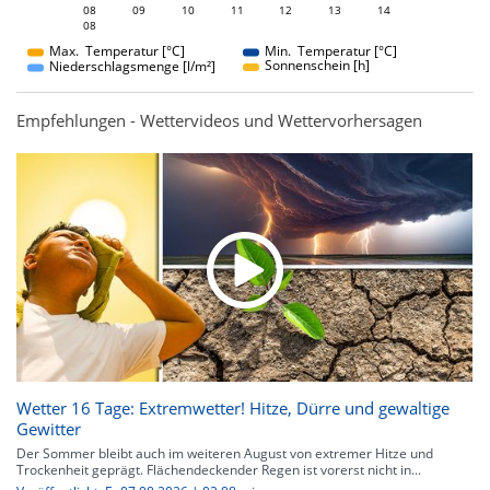
08
09
10
08
11
12
13
14
08
08
Max. Temperatur [°C]
Min. Temperatur [°C]
Sonnenschein [h]
Niederschlagsmenge [l/m²]
Empfehlungen - Wettervideos und Wettervorhersagen
Wetter 16 Tage: Extremwetter! Hitze, Dürre und gewaltige
Gewitter
Der Sommer bleibt auch im weiteren August von extremer Hitze und
Trockenheit geprägt. Flächendeckender Regen ist vorerst nicht in...