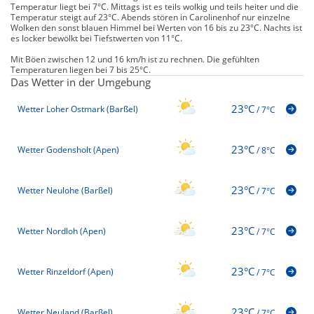
Temperatur liegt bei 7°C. Mittags ist es teils wolkig und teils heiter und die
Temperatur steigt auf 23°C. Abends stören in Carolinenhof nur einzelne
Wolken den sonst blauen Himmel bei Werten von 16 bis zu 23°C. Nachts ist
es locker bewölkt bei Tiefstwerten von 11°C.
Mit Böen zwischen 12 und 16 km/h ist zu rechnen. Die gefühlten
Temperaturen liegen bei 7 bis 25°C.
Das Wetter in der Umgebung
23°C
Wetter Loher Ostmark (Barßel)
/
7°C
23°C
Wetter Godensholt (Apen)
/
8°C
23°C
Wetter Neulohe (Barßel)
/
7°C
23°C
Wetter Nordloh (Apen)
/
7°C
23°C
Wetter Rinzeldorf (Apen)
/
7°C
23°C
Wetter Neuland (Barßel)
/
7°C