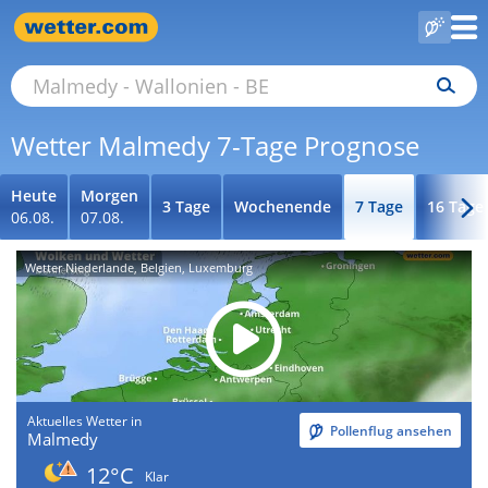
Wetter Malmedy 7-Tage Prognose
Heute
Morgen
3 Tage
Wochenende
7 Tage
16 Tage
06.08.
07.08.
Wetter Niederlande, Belgien, Luxemburg
Aktuelles Wetter in
Pollenflug ansehen
Malmedy
12°C
Klar