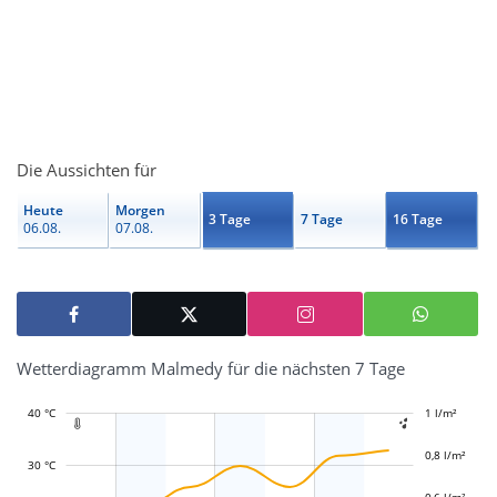
Die Aussichten für
Heute
Morgen
3 Tage
7 Tage
16 Tage
06.08.
07.08.
Wetterdiagramm Malmedy für die nächsten 7 Tage
40 °C
-0,4 l/m²
-0,2 l/m²
1 l/m²
1,2 l/m²


0,8 l/m²
30 °C
0,6 l/m²