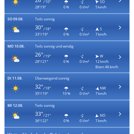
26°
/ 10°
SO
28°/ 9°
0 %
0 l/m²
5 km/h
SO 09.08.
Teils sonnig
30°
/ 18°
S
33°/ 19°
0 %
0 l/m²
7 km/h
MO 10.08.
Teils sonnig und windig
26°
/ 19°
W
28°/ 21°
0 %
0 l/m²
12 km/h
Böen 46 km/h
DI 11.08.
Überwiegend sonnig
32°
/ 18°
NW
35°/ 19°
10 %
0 l/m²
7 km/h
MI 12.08.
Teils sonnig
33°
/ 21°
NO
36°/ 22°
0 %
0 l/m²
7 km/h