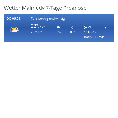
Wetter Malmedy 7-Tage Prognose
DO 06.08.
Teils sonnig und windig
22°
/ 12°
W
23°/ 12°
0 %
0 l/m²
11 km/h
Böen 41 km/h