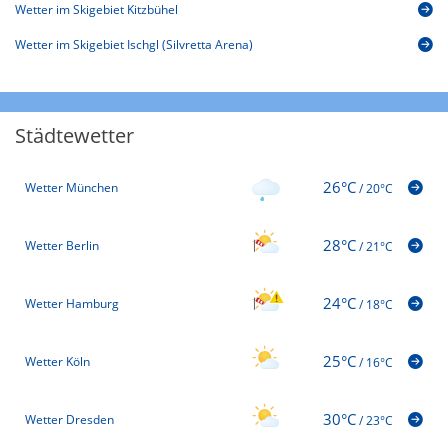
Wetter im Skigebiet Kitzbühel
Wetter im Skigebiet Ischgl (Silvretta Arena)
Städtewetter
26°C
Wetter München
/
20°C
28°C
Wetter Berlin
/
21°C
24°C
Wetter Hamburg
/
18°C
25°C
Wetter Köln
/
16°C
30°C
Wetter Dresden
/
23°C