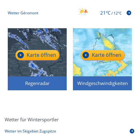
21°C
Wetter Géromont
/
12°C
Karte öffnen
Karte öffnen
Regenradar
Windgeschwindigkeiten
Wetter für Wintersportler
Wetter im Skigebiet Zugspitze