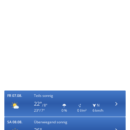
FR 07.08.
Teils sonnig
22°
/ 8°
N
23°/ 7°
0 %
0 l/m²
6 km/h
SA 08.08.
Überwiegend sonnig