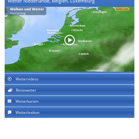
Wetter Niederlande, Belgien, Luxemburg
Wettervideos
Reisewetter
Wetterkarten
Wetterlexikon