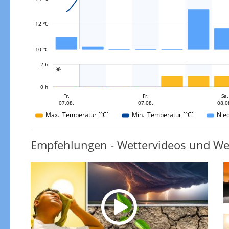
12 °C
10 °C
L
2 h

L
0 h
Sa.
So.
So.
Fr.
Fr.
Fr.
So.
Sa.
07.08.
08.08.
09.08.
09.08.
07.08.
07.08.
08.0
09.08.
Max. Temperatur [°C]
Min. Temperatur [°C]
Nie
Empfehlungen - Wettervideos und We