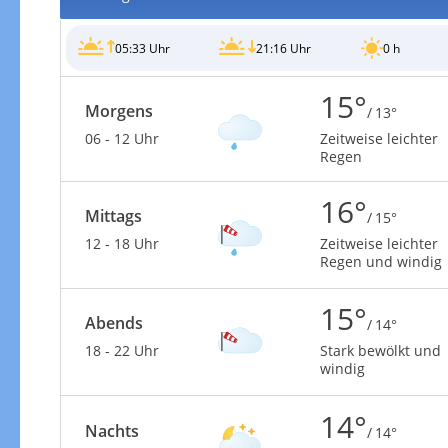
05:33 Uhr
21:16 Uhr
0 h
15°
Morgens
/ 13°
Gewitterrisiko
06 - 12 Uhr
Zeitweise leichter
Regen
16°
Mittags
/ 15°
12 - 18 Uhr
Zeitweise leichter
Regen und windig
15°
Abends
/ 14°
18 - 22 Uhr
Stark bewölkt und
windig
14°
Gewitterrisiko in 3h
Nachts
/ 14°