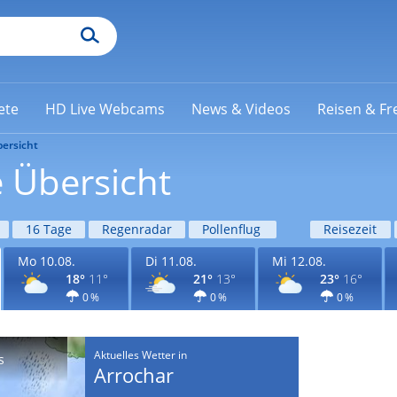
ete
HD Live Webcams
News & Videos
Reisen & Fre
ersicht
 Übersicht
16 Tage
Regenradar
Pollenflug
Reisezeit
Mo 10.08.
Di 11.08.
Mi 12.08.
18°
11°
21°
13°
23°
16°
0 %
0 %
0 %
Aktuelles Wetter in
s
Arrochar