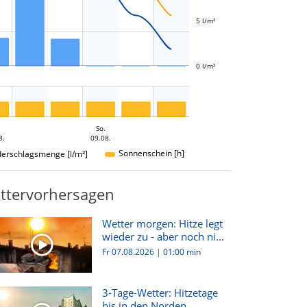
5 l/m²
0 l/m²
So.
8.
09.08.
Sonnenschein [h]
derschlagsmenge [l/m²]
ttervorhersagen
Wetter morgen: Hitze legt
wieder zu - aber noch ni...
Fr 07.08.2026
|
01:00 min
3-Tage-Wetter: Hitzetage
bis in den Norden