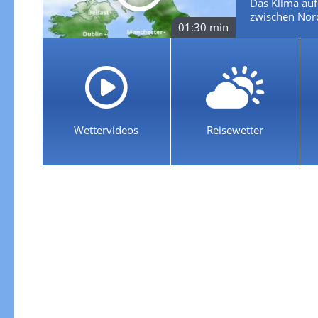
Das Klima auf 
zwischen Nord
01:30 min
Wettervideos
Reisewetter