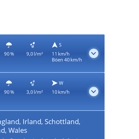
S
90 %
9,0 l/m²
11 km/h
Böen 40 km/h
W
90 %
3,0 l/m²
10 km/h
gland, Irland, Schottland,
nd, Wales