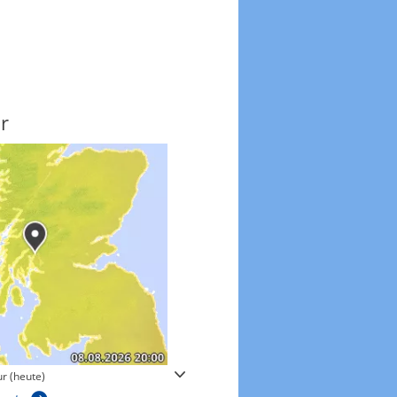
r
Windgeschwindigkeite
r (heute)
Windgeschwindigkeiten in 3h