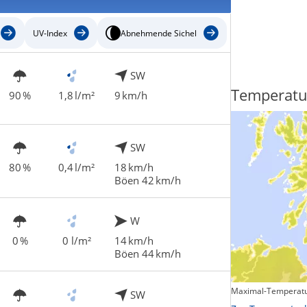
UV-Index
Abnehmende Sichel
SW
Regenradar
Temperatu
90 %
1,8 l/m²
9 km/h
SW
80 %
0,4 l/m²
18 km/h
Böen 42 km/h
W
0 %
0 l/m²
14 km/h
Böen 44 km/h
Maximal-Temperatu
SW
Zum animierten Regenradar