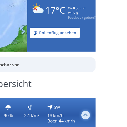
17°C
Wolkig und
windig
Feedback geben
Pollenflug ansehen
ochar vor.
bersicht
SW
90 %
2,1 l/m²
13 km/h
Böen 44 km/h