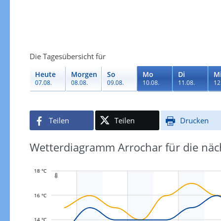
Die Tagesübersicht für
Heute
Morgen
So
Mo
Di
M
07.08.
08.08.
09.08.
10.08.
11.08.
12
Teilen
Teilen
Drucken
Wetterdiagramm Arrochar für die näc
18 °C

16 °C
L
14 °C