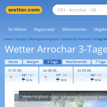
Ihr Wetter
Regenradar
Wetterkarten
Skigebi
Home
Europa
Vereinigtes Königreich
Schottland
Arrochar
3-Tage Üb
Wetter Arrochar 3-Tage
Heute
Morgen
3 Tage
Wochenende
7 Tage
Fr 07.08.
Sa 08.08.
So 09.08.
16°
13°
17°
14°
16°
13°
90 %
90 %
90 %
Wetter England, Irland, Schottland, Nordirland, Wale