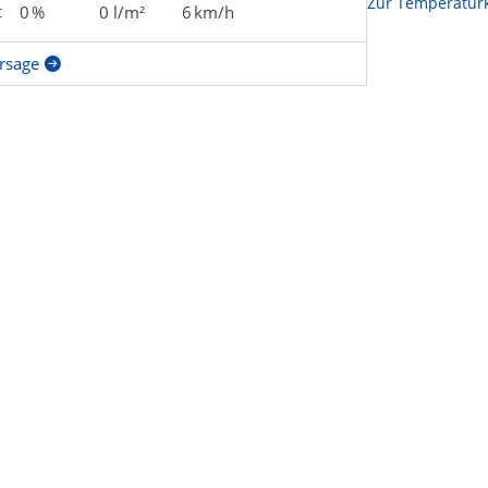
Zur Temperaturk
t
0 %
0 l/m²
6 km/h
rsage