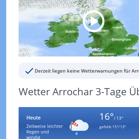
Derzeit liegen keine Wetterwarnungen für Arr
Wetter Arrochar 3-Tage Ü
16°
Heute
/ 13°
Zeitweise leichter
gefühlt
15°/ 13°
Regen und
windig