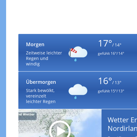
17°
Morgen
/ 14°
Zeitweise leichter
gefühlt
16°/ 14°
Regen und
windig
16°
Übermorgen
/ 13°
Stark bewölkt,
gefühlt
15°/ 13°
vereinzelt
leichter Regen
Wetter En
Nordirla