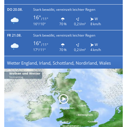
DO 20.08.
Stark bewölkt, vereinzelt leichter Regen
16°
/ 11°
W
16°/ 10°
70 %
0,2 l/m²
8 km/h
FR 21.08.
Stark bewölkt, vereinzelt leichter Regen
16°
/ 11°
W
17°/ 11°
70 %
0,2 l/m²
4 km/h
Wetter England, Irland, Schottland, Nordirland, Wales