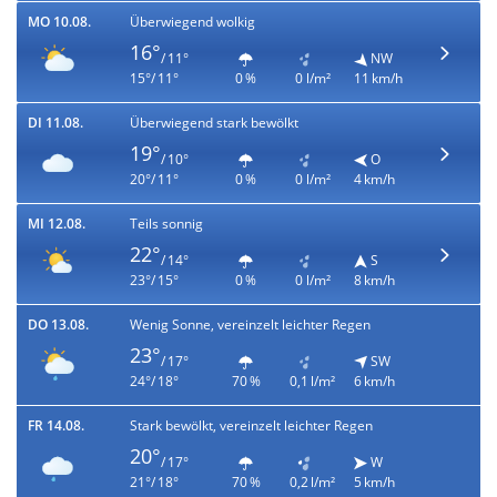
MO 10.08.
Überwiegend wolkig
16°
/ 11°
NW
15°/ 11°
0 %
0 l/m²
11 km/h
DI 11.08.
Überwiegend stark bewölkt
19°
/ 10°
O
20°/ 11°
0 %
0 l/m²
4 km/h
MI 12.08.
Teils sonnig
22°
/ 14°
S
23°/ 15°
0 %
0 l/m²
8 km/h
DO 13.08.
Wenig Sonne, vereinzelt leichter Regen
23°
/ 17°
SW
24°/ 18°
70 %
0,1 l/m²
6 km/h
FR 14.08.
Stark bewölkt, vereinzelt leichter Regen
20°
/ 17°
W
21°/ 18°
70 %
0,2 l/m²
5 km/h