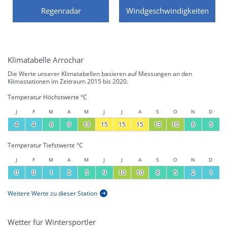
Regenradar
Windgeschwindigkeiten
Klimatabelle Arrochar
Die Werte unserer Klimatabellen basieren auf Messungen an den
Klimastationen im Zeitraum 2015 bis 2020.
Temperatur Höchstwerte °C
J
F
M
A
M
J
J
A
S
O
N
D
4
4
6
9
13
15
15
15
13
10
6
5
Temperatur Tiefstwerte °C
J
F
M
A
M
J
J
A
S
O
N
D
0
0
1
2
5
9
10
10
8
5
2
1
Weitere Werte zu dieser Station
Wetter für Wintersportler