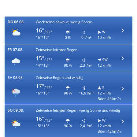
DO 06.08.
Wechselnd bewölkt, wenig Sonne
16°
/ 12°
W
16°/ 12°
0 %
0 l/m²
10 km/h
FR 07.08.
Zeitweise leichter Regen
15°
/ 13°
SW
14°/ 13°
90 %
2,3 l/m²
12 km/h
SA 08.08.
Zeitweise Regen und windig
17°
/ 15°
S
16°/ 15°
90 %
16,9 l/m²
12 km/h
Böen 44 km/h
SO 09.08.
Zeitweise leichter Regen, wenig Sonne und windig
16°
/ 13°
W
15°/ 13°
90 %
2,4 l/m²
12 km/h
Böen 42 km/h