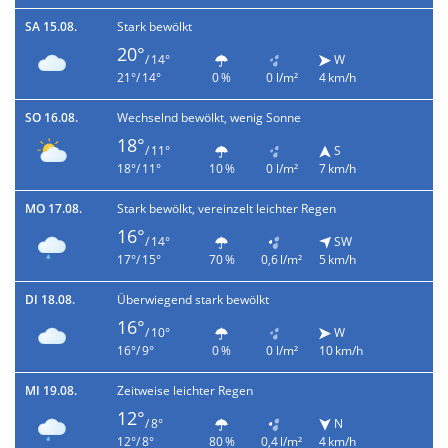
SA 15.08.
Stark bewölkt
20°
/ 14°
W
21°/ 14°
0 %
0 l/m²
4 km/h
SO 16.08.
Wechselnd bewölkt, wenig Sonne
18°
/ 11°
S
18°/ 11°
10 %
0 l/m²
7 km/h
MO 17.08.
Stark bewölkt, vereinzelt leichter Regen
16°
/ 14°
SW
17°/ 15°
70 %
0,6 l/m²
5 km/h
DI 18.08.
Überwiegend stark bewölkt
16°
/ 10°
W
16°/ 9°
0 %
0 l/m²
10 km/h
MI 19.08.
Zeitweise leichter Regen
12°
/ 8°
N
12°/ 8°
80 %
0,4 l/m²
4 km/h