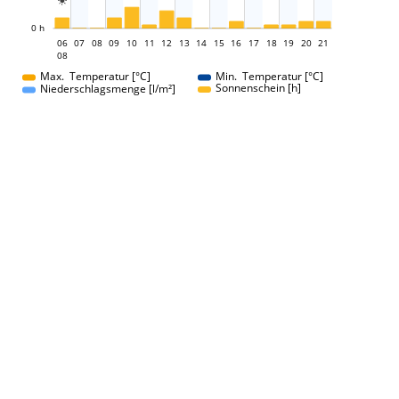

L
0 h
06
07
08
09
10
11
12
13
06
14
15
16
17
18
19
20
21
08
08
Max. Temperatur [°C]
Min. Temperatur [°C]
Sonnenschein [h]
Niederschlagsmenge [l/m²]