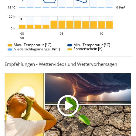
15 °C
0 l/m²
L
20 h

L
0 h
09
10
08
09
08
10
08
08
Max. Temperatur [°C]
Min. Temperatur [°C]
Sonnenschein [h]
Niederschlagsmenge [l/m²]
Empfehlungen - Wettervideos und Wettervorhersagen