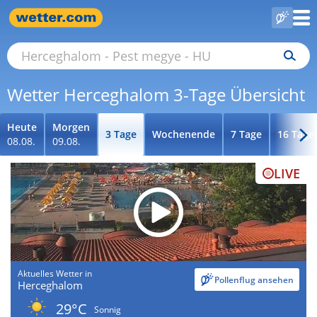
Wetter Herceghalom 3-Tage Übersicht
Heute
Morgen
3 Tage
Wochenende
7 Tage
16 Tage
08.08.
09.08.
LIVE
Aktuelles Wetter in
Pollenflug ansehen
Herceghalom
29°C
Sonnig