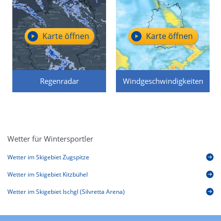
Karte öffnen
Karte öffnen
Regenradar
Windgeschwindigkeiten
Wetter für Wintersportler
Wetter im Skigebiet Zugspitze
Wetter im Skigebiet Kitzbühel
Wetter im Skigebiet Ischgl (Silvretta Arena)