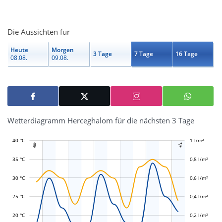
Die Aussichten für
Heute
Morgen
3 Tage
7 Tage
16 Tage
08.08.
09.08.
Wetterdiagramm Herceghalom für die nächsten 3 Tage
40 °C
-0,4 l/m²
-0,2 l/m²
1 l/m²
1,2 l/m²


35 °C
0,8 l/m²
30 °C
0,6 l/m²
L
L
25 °C
0,4 l/m²
20 °C
0,2 l/m²