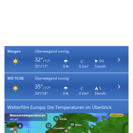
Morgen
Überwiegend sonnig
32°
/ 17°
SO
35°/ 17°
0 %
0 l/m²
5 km/h
MO 10.08.
Überwiegend sonnig
35°
/ 17°
S
39°/ 18°
0 %
0 l/m²
9 km/h
Wetterfilm Europa: Die Temperaturen im Überblick