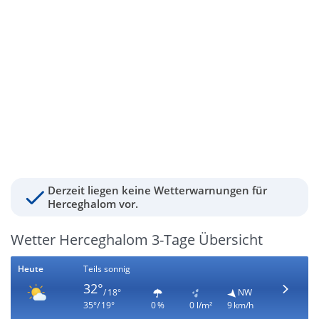
Derzeit liegen keine Wetterwarnungen für
Herceghalom vor.
Wetter Herceghalom 3-Tage Übersicht
Heute
Teils sonnig
32°
/ 18°
NW
35°/ 19°
0 %
0 l/m²
9 km/h