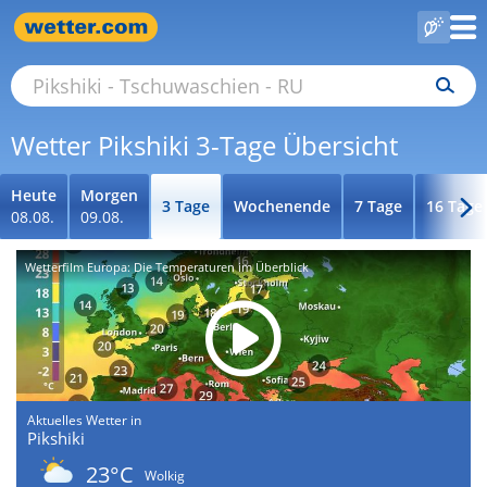
Wetter Pikshiki 3-Tage Übersicht
Heute
Morgen
3 Tage
Wochenende
7 Tage
16 Tage
08.08.
09.08.
Wetterfilm Europa: Die Temperaturen im Überblick
Aktuelles Wetter in
Pikshiki
23°C
Wolkig