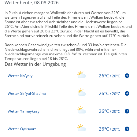
Wetter heute, 08.08.2026
In Pikshiki ziehen morgens Wolkenfelder durch bei Werten von 22°C. Im
weiteren Tagesverlauf sind Teile des Himmels mit Wolken bedeckt, die
Sonne ist aber zwischendurch sichtbar und die Höchstwerte liegen bei
26°C. Am Abend sind in Pikshiki Teile des Himmels mit Wolken bedeckt und
die Werte gehen auf 20 bis 23°C zurück. In der Nacht ist es bewölkt, die
Sterne sind nur vereinzelt zu sehen und die Werte gehen auf 17°C zurück.
Böen können Geschwindigkeiten zwischen 8 und 33 km/h erreichen. Die
Niederschlagswahrscheinlichkeit liegt bei 80%, während mit einer
Niederschlagsmenge von maximal 0.8 l/m² zu rechnen ist. Die gefühlten
Temperaturen liegen bei 18 bis 28°C.
Das Wetter in der Umgebung
26°C
Wetter Kiv’yaly
/
20°C
26°C
Wetter Sin’yal-Shat’ma
/
20°C
26°C
Wetter Yamaykasy
/
20°C
26°C
Wetter Oyrisyurt
/
20°C