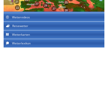
Wettervideos
Reisewetter
Wetterkarten
Wetterlexikon