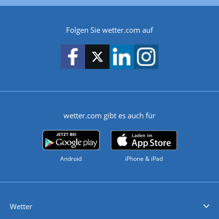
Folgen Sie wetter.com auf
wetter.com gibt es auch für
Android
iPhone & iPad
Wetter
Videovorhersagen
Kolumnen
Unwetterwarnungen
wetter.com Deutschland
wetter.com Schweiz
wetter.com Österreich
Werben
Homepage Widget
Wetter API
Wetter- und Geodaten - meteonomiqs.com
tiempo.es
meteos24.fr
ilmeteo24.it
pogoda24.pl
weather24.co.uk