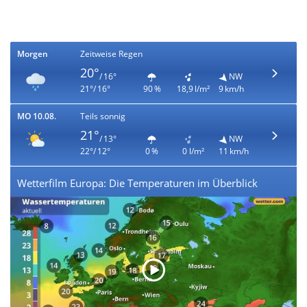
Morgen
Zeitweise Regen
20°
/ 16°
NW
21°/ 16°
90 %
18,9 l/m²
9 km/h
MO 10.08.
Teils sonnig
21°
/ 13°
NW
22°/ 12°
0 %
0 l/m²
11 km/h
Wetterfilm Europa: Die Temperaturen im Überblick