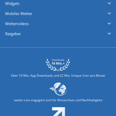
Widgets
Regenradar
Windgeschwindigkeiten
Temperatur
Sonnenschein
Wassertemperatur
Mobiles Wetter
iPhone Wetter
iPad Wetter
Android Wetter
Wettervideos
Nachrichten
Deutschlandwetter
Schweizwetter
Österreichwetter
Regionalwetter
Wetter in Europa
Wetter Weltweit
Wetterlexikon
Promi-News
Ratgeber
Biowetter
Glätteindex
Reiseziel Finder
Erkältungswetter
Klima & Umwelt
Über 10 Mio. App Downloads und 22 Mio. Unique User pro Monat
wetter.com engagiert sich für Klimaschutz und Nachhaltigkeit