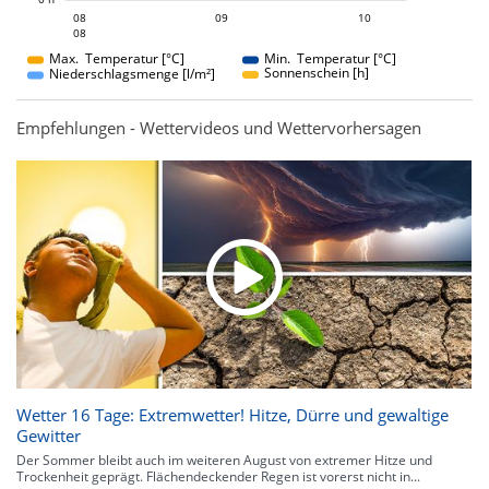
09
10
08
09
08
10
08
08
Max. Temperatur [°C]
Min. Temperatur [°C]
Sonnenschein [h]
Niederschlagsmenge [l/m²]
Empfehlungen - Wettervideos und Wettervorhersagen
Wetter 16 Tage: Extremwetter! Hitze, Dürre und gewaltige
Gewitter
Der Sommer bleibt auch im weiteren August von extremer Hitze und
Trockenheit geprägt. Flächendeckender Regen ist vorerst nicht in...