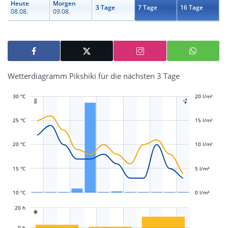
Heute
Morgen
3 Tage
7 Tage
16 Tage
08.08.
09.08.
Wetterdiagramm Pikshiki für die nächsten 3 Tage
30 °C
-10 l/m²
-5 l/m²
20 l/m²
25 l/m²


25 °C
15 l/m²
L
L
20 °C
10 l/m²
15 °C
5 l/m²
10 °C
0 l/m²
L
20 h

L
0 h