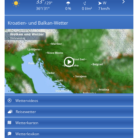
33°
/ 29°
W
36°/ 31°
0 %
0 l/m²
7 km/h
Kroatien- und Balkan-Wetter
Wettervideos
Reisewetter
Wetterkarten
Wetterlexikon