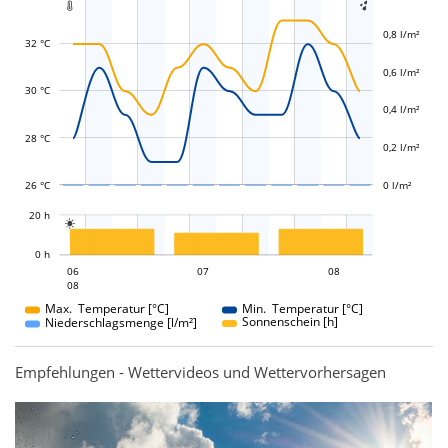


0,8 l/m²
32 °C
0,6 l/m²
L
L
30 °C
0,4 l/m²
28 °C
0,2 l/m²
26 °C
0 l/m²
L
20 h

L
0 h
07
08
06
07
06
08
08
08
Max. Temperatur [°C]
Min. Temperatur [°C]
Sonnenschein [h]
Niederschlagsmenge [l/m²]
Empfehlungen - Wettervideos und Wettervorhersagen