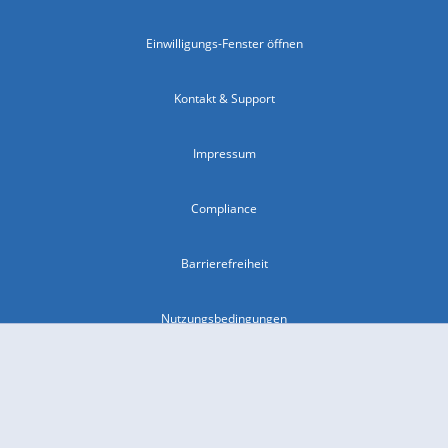
Einwilligungs-Fenster öffnen
Kontakt & Support
Impressum
Compliance
Barrierefreiheit
Nutzungsbedingungen
© 2026 wetter.com Group GmbH - alle Rechte vorbehalten