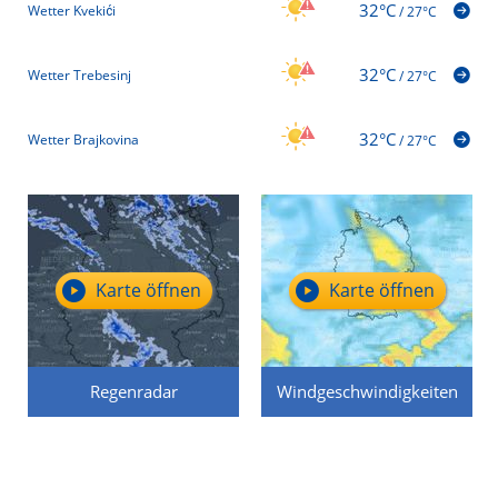
32°C
Wetter Kvekići
/
27°C
32°C
Wetter Trebesinj
/
27°C
32°C
Wetter Brajkovina
/
27°C
Karte öffnen
Karte öffnen
Regenradar
Windgeschwindigkeiten