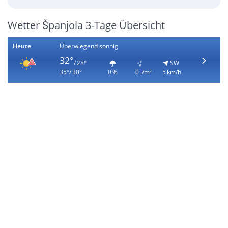
Wetter Španjola 3-Tage Übersicht
Heute
Überwiegend sonnig
32°
/ 28°
SW
35°/ 30°
0 %
0 l/m²
5 km/h