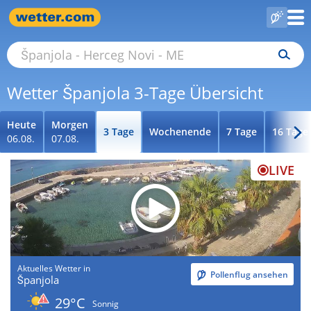
Wetter Španjola 3-Tage Übersicht
Heute
Morgen
3 Tage
Wochenende
7 Tage
16 Tage
06.08.
07.08.
LIVE
Aktuelles Wetter in
Pollenflug ansehen
Španjola
29°C
Sonnig