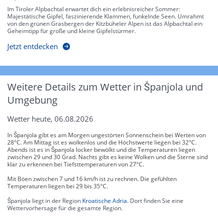
Im Tiroler Alpbachtal erwartet dich ein erlebnisreicher Sommer:
Majestätische Gipfel, faszinierende Klammen, funkelnde Seen. Umrahmt
von den grünen Grasbergen der Kitzbüheler Alpen ist das Alpbachtal ein
Geheimtipp für große und kleine Gipfelstürmer.
Jetzt entdecken
Weitere Details zum Wetter in Španjola und
Umgebung
Wetter heute, 06.08.2026
In Španjola gibt es am Morgen ungestörten Sonnenschein bei Werten von
28°C. Am Mittag ist es wolkenlos und die Höchstwerte liegen bei 32°C.
Abends ist es in Španjola locker bewölkt und die Temperaturen liegen
zwischen 29 und 30 Grad. Nachts gibt es keine Wolken und die Sterne sind
klar zu erkennen bei Tiefsttemperaturen von 27°C.
Mit Böen zwischen 7 und 16 km/h ist zu rechnen. Die gefühlten
Temperaturen liegen bei 29 bis 35°C.
Španjola liegt in der Region
Kroatische Adria
. Dort finden Sie eine
Wettervorhersage für die gesamte Region.