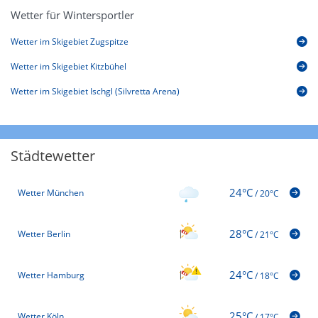
Wetter für Wintersportler
Wetter im Skigebiet Zugspitze
Wetter im Skigebiet Kitzbühel
Wetter im Skigebiet Ischgl (Silvretta Arena)
Städtewetter
24°C
Wetter München
/
20°C
28°C
Wetter Berlin
/
21°C
24°C
Wetter Hamburg
/
18°C
25°C
Wetter Köln
/
17°C