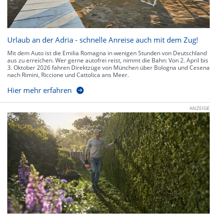
Urlaub an der Adria - schnelle Anreise auch mit dem Zug!
Mit dem Auto ist die Emilia Romagna in wenigen Stunden von Deutschland
aus zu erreichen. Wer gerne autofrei reist, nimmt die Bahn: Von 2. April bis
3. Oktober 2026 fahren Direktzüge von München über Bologna und Cesena
nach Rimini, Riccione und Cattolica ans Meer.
Hier mehr erfahren
ANZEIGE