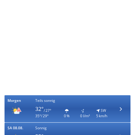
Morgen
Teils sonnig
32°
/ 27°
SW
35°/ 29°
0 %
0 l/m²
5 km/h
SA 08.08.
Sonnig