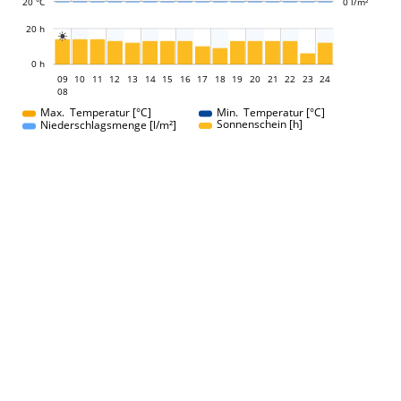
20 °C
0 l/m²
L
20 h

L
0 h
09
10
11
12
13
14
15
16
09
17
18
19
20
21
22
23
24
08
08
Max. Temperatur [°C]
Min. Temperatur [°C]
Sonnenschein [h]
Niederschlagsmenge [l/m²]