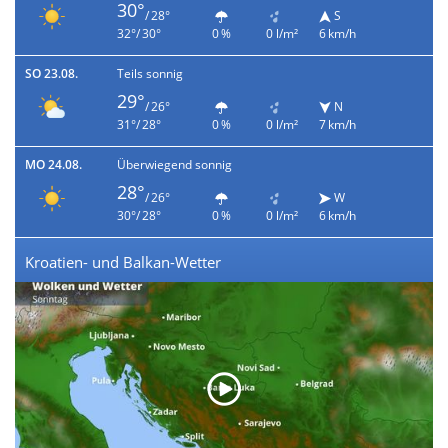
30°
/ 28°
S
32°/ 30°
0 %
0 l/m²
6 km/h
SO 23.08.
Teils sonnig
29°
/ 26°
N
31°/ 28°
0 %
0 l/m²
7 km/h
MO 24.08.
Überwiegend sonnig
28°
/ 26°
W
30°/ 28°
0 %
0 l/m²
6 km/h
Kroatien- und Balkan-Wetter