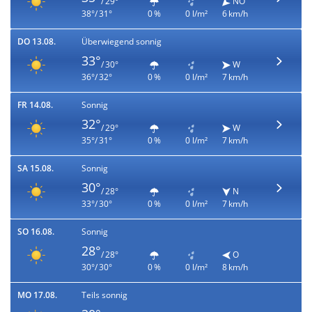
/ 29°
NO
38°/ 31°
0 %
0 l/m²
6 km/h
DO 13.08.
Überwiegend sonnig
33°
/ 30°
W
36°/ 32°
0 %
0 l/m²
7 km/h
FR 14.08.
Sonnig
32°
/ 29°
W
35°/ 31°
0 %
0 l/m²
7 km/h
SA 15.08.
Sonnig
30°
/ 28°
N
33°/ 30°
0 %
0 l/m²
7 km/h
SO 16.08.
Sonnig
28°
/ 28°
O
30°/ 30°
0 %
0 l/m²
8 km/h
MO 17.08.
Teils sonnig