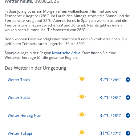
Wetter heute, 09.08.2026
In Španjola gibt es am Morgen einen wolkenlosen Himmel und die
Temperatur liegt bei 28°C. Im Laufe des Mittags strahlt die Sonne und die
Temperatur steigt auf 32°C. Abends ist es in Španjola wolkenlos und die
Temperaturen liegen zwischen 29 und 30 Grad. Nachts gibt es einen
wolkenlosen Himmel bei Tiefstwerten von 28°C.
Böen können Geschwindigkeiten zwischen 9 und 25 km/h erreichen. Die
gefühlten Temperaturen liegen bei 30 bis 35°C.
Španjola liegt in der Region
Kroatische Adria
. Dort finden Sie eine
Wettervorhersage für die gesamte Region.
Das Wetter in der Umgebung
32°C
Wetter Topla
/
28°C
32°C
Wetter Sušići
/
28°C
32°C
Wetter Herceg Novi
/
28°C
31°C
Wetter Tušupi
/
27°C