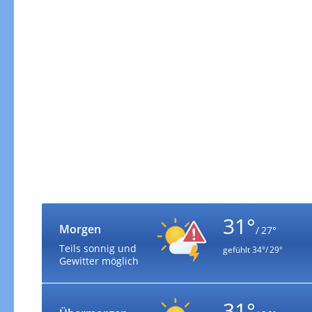
31°
Morgen
/ 27°
Teils sonnig und
gefühlt
34°/ 29°
Gewitter möglich
31°