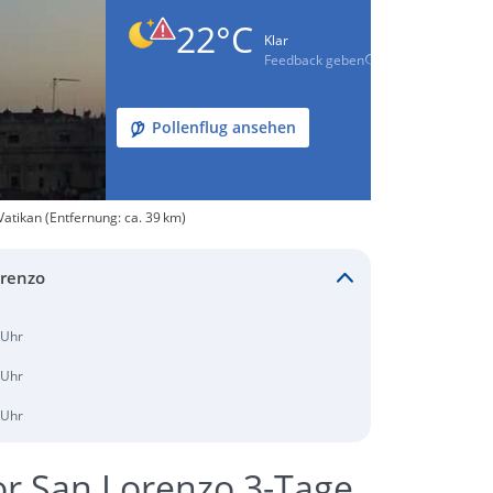
22°C
Klar
Feedback geben
Pollenflug ansehen
atikan (Entfernung: ca. 39 km)
orenzo
 Uhr
 Uhr
 Uhr
or San Lorenzo 3-Tage