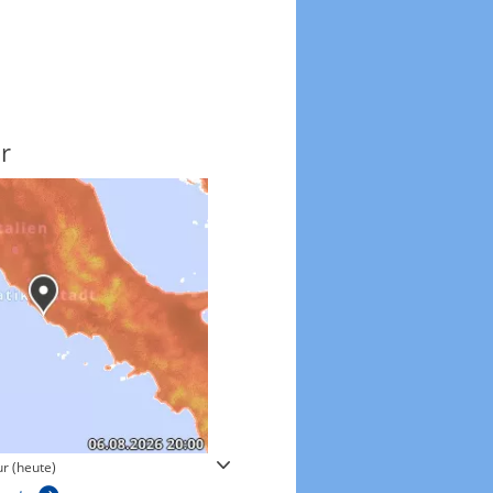
r
Windgeschwindigkeite
r (heute)
Windgeschwindigkeiten in 3h