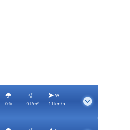
W
0 %
0 l/m²
11 km/h