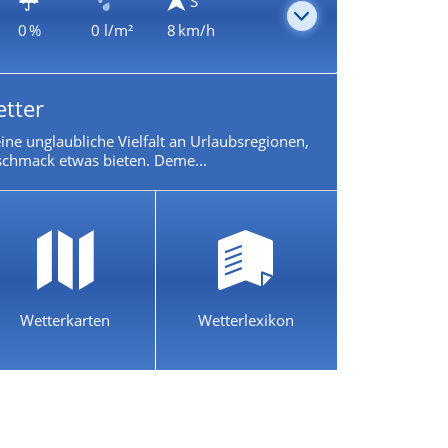
S
0 %
0 l/m²
8 km/h
etter
 eine unglaubliche Vielfalt an Urlaubsregionen,
chmack etwas bieten. Deme...
Wetterkarten
Wetterlexikon