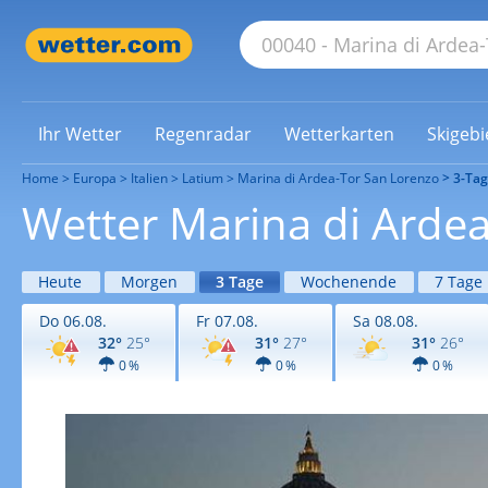
Ihr Wetter
Regenradar
Wetterkarten
Skigebi
Home
Europa
Italien
Latium
Marina di Ardea-Tor San Lorenzo
3-Tag
Wetter Marina di Ardea
Heute
Morgen
3 Tage
Wochenende
7 Tage
Do 06.08.
Fr 07.08.
Sa 08.08.
32°
25°
31°
27°
31°
26°
0 %
0 %
0 %