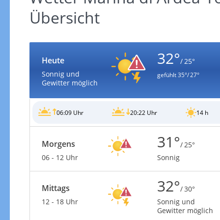
Übersicht
32°
Heute
/ 25°
Gewitterrisiko
Sonnig und
gefühlt
35°/ 27°
Gewitter möglich
06:09 Uhr
20:22 Uhr
14 h
31°
Morgens
/ 25°
06 - 12 Uhr
Sonnig
32°
Mittags
/ 30°
12 - 18 Uhr
Sonnig und
Gewitterrisiko in 3h
Gewitter möglich