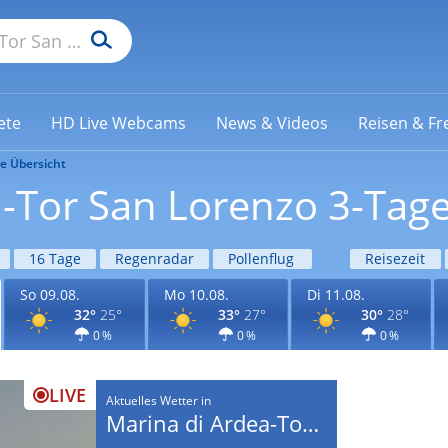
ete
HD Live Webcams
News & Videos
Reisen & Fre
e Übersicht
-Tor San Lorenzo 3-Tage
16 Tage
Regenradar
Pollenflug
Reisezeit
So 09.08.
Mo 10.08.
Di 11.08.
32°
25°
33°
27°
30°
28°
0 %
0 %
0 %
LIVE
Aktuelles Wetter in
Marina di Ardea-Tor San Lorenzo