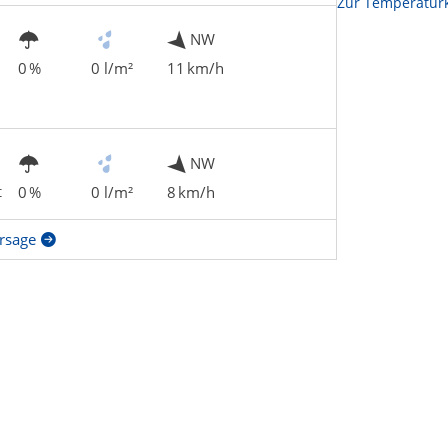
Zur Temperaturk
NW
0 %
0 l/m²
11 km/h
NW
t
0 %
0 l/m²
8 km/h
rsage