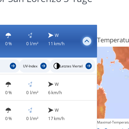
W
Regenradar
Temperatu
0 %
0 l/m²
11 km/h
UV-Index
Letztes Viertel
W
0 %
0 l/m²
6 km/h
W
0 %
0 l/m²
17 km/h
Maximal-Temperatu
Zum animierten Regenradar