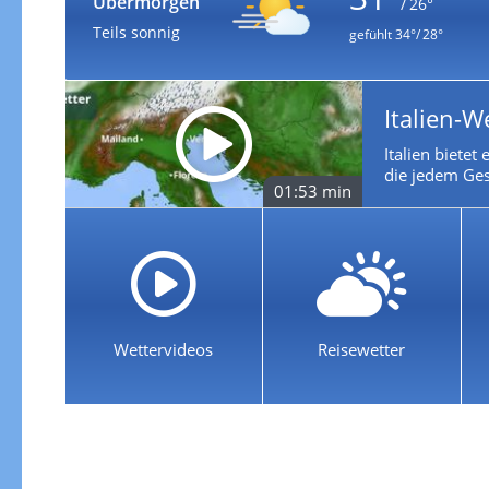
Übermorgen
/ 26°
Teils sonnig
gefühlt
34°/ 28°
Italien-W
Italien bietet
die jedem Ges
01:53 min
Wettervideos
Reisewetter