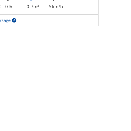
t
0 %
0 l/m²
5 km/h
rsage