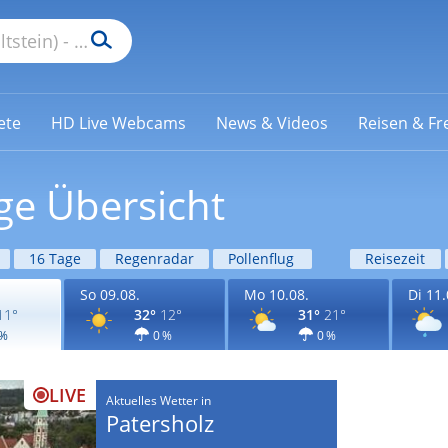
ete
HD Live Webcams
News & Videos
Reisen & Fre
ge Übersicht
16 Tage
Regenradar
Pollenflug
Reisezeit
So 09.08.
Mo 10.08.
Di 11.
11°
32°
12°
31°
21°
 %
0 %
0 %
LIVE
Aktuelles Wetter in
Patersholz