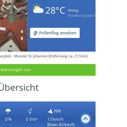
28°C
Wolkig
Feedback geben
Pollenflug ansehen
pfalz - Münster St. Johannes (Entfernung: ca. 21.5 km)
erwarnungen vor
Übersicht
NW
0 %
0 l/m²
13 km/h
Böen 43 km/h