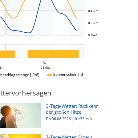
L
0,4 l/m²
0,2 l/m²
0 l/m²
Sa.
8.
08.08.
Sonnenschein [h]
derschlagsmenge [l/m²]
ttervorhersagen
3-Tage-Wetter: Rückkehr
der großen Hitze
Do 06.08.2026
|
01:33 min
7-Tage-Wetter: Erneut