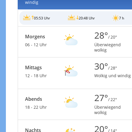
windig
05:53 Uhr
20:48 Uhr
7 h
28°
Morgens
/ 20°
06 - 12 Uhr
Überwiegend
wolkig
30°
Mittags
/ 28°
12 - 18 Uhr
Wolkig und windig
27°
Abends
/ 22°
18 - 22 Uhr
Überwiegend
wolkig
20°
Nachts
/ 14°