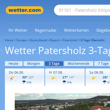
Ihr Wetter
Regenradar
Wetterkarten
Skigebi
Home
Europa
Deutschland
Bayern
Patersholz
3-Tage Übersicht
Wetter Patersholz 3-Ta
Heute
Morgen
3 Tage
Wochenende
7 Tage
Do 06.08.
Fr 07.08.
Sa 08.08.
30°
20°
27°
14°
28°
0 %
0 %
0