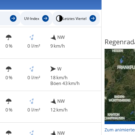
UV-Index
Letztes Viertel
NW
Regenrad
0 %
0 l/m²
9 km/h
W
0 %
0 l/m²
18 km/h
Böen 43 km/h
NW
0 %
0 l/m²
12 km/h
Zum animierte
NW