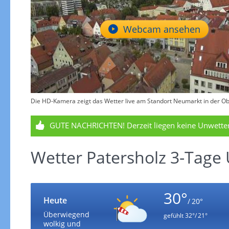
Webcam ansehen
Die HD-Kamera zeigt das Wetter live am Standort Neumarkt in der Ober
GUTE NACHRICHTEN!
Derzeit liegen keine Unwett
Wetter Patersholz 3-Tage 
30°
Heute
/ 20°
Überwiegend
gefühlt
32°/ 21°
wolkig und