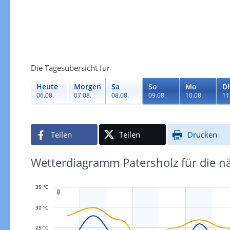
Die Tagesübersicht für
Heute
Morgen
Sa
So
Mo
Di
06.08.
07.08.
08.08.
09.08.
10.08.
11
Teilen
Teilen
Drucken
Wetterdiagramm Patersholz für die n
35 °C

30 °C
25 °C