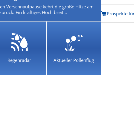
en Verschnaufpause kehrt die große Hitze am
rück. Ein kräftiges Hoch breit...
Prospekte fü
Regenradar
Aktueller Pollenflug