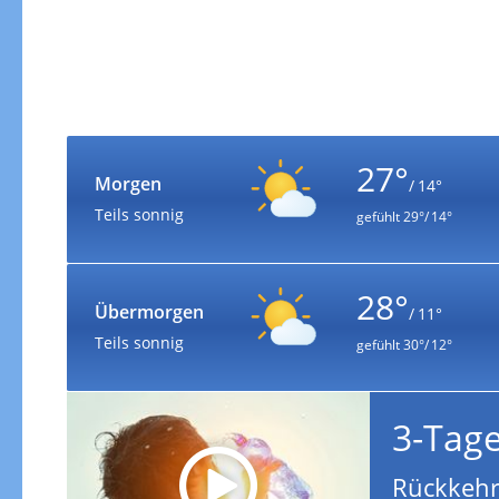
27°
Morgen
/ 14°
Teils sonnig
gefühlt
29°/ 14°
28°
Übermorgen
/ 11°
Teils sonnig
gefühlt
30°/ 12°
3-Tag
Rückkehr