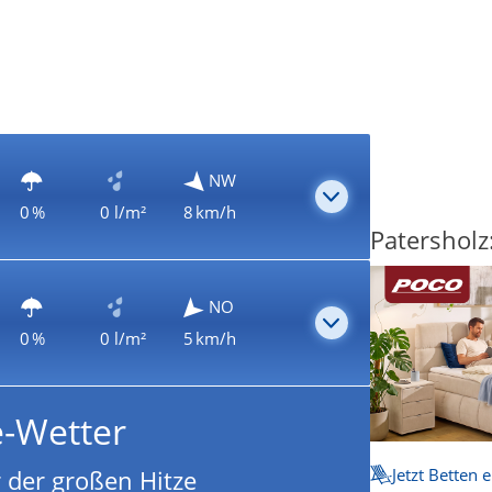
NW
0 %
0 l/m²
8 km/h
Patersholz
NO
0 %
0 l/m²
5 km/h
e-Wetter
Jetzt Betten 
 der großen Hitze