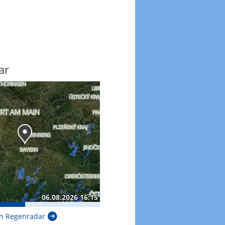
ar
n Regenradar