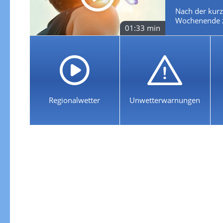
Nach der kurz
Wochenende zu
01:33 min
Regionalwetter
Unwetterwarnungen