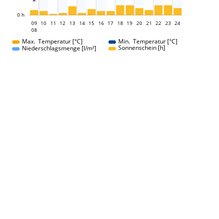

L
0 h
09
10
11
12
13
14
15
16
09
17
18
19
20
21
22
23
24
08
08
Max. Temperatur [°C]
Min. Temperatur [°C]
Sonnenschein [h]
Niederschlagsmenge [l/m²]