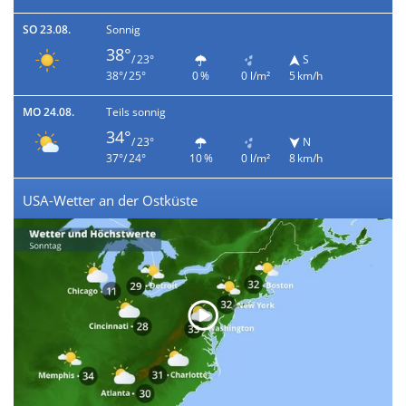
SO 23.08.
Sonnig
38°
/ 23°
S
38°/ 25°
0 %
0 l/m²
5 km/h
MO 24.08.
Teils sonnig
34°
/ 23°
N
37°/ 24°
10 %
0 l/m²
8 km/h
USA-Wetter an der Ostküste