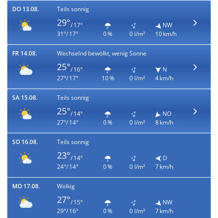
DO 13.08.
Teils sonnig
29°
/ 17°
NW
31°/ 17°
0 %
0 l/m²
10 km/h
FR 14.08.
Wechselnd bewölkt, wenig Sonne
25°
/ 16°
N
27°/ 17°
10 %
0 l/m²
4 km/h
SA 15.08.
Teils sonnig
25°
/ 14°
NO
27°/ 14°
0 %
0 l/m²
8 km/h
SO 16.08.
Teils sonnig
23°
/ 14°
O
24°/ 14°
0 %
0 l/m²
7 km/h
MO 17.08.
Wolkig
27°
/ 15°
NW
29°/ 16°
0 %
0 l/m²
7 km/h