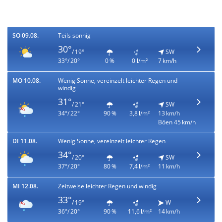
SO 09.08.
Teils sonnig
30°
/ 19°
SW
33°/ 20°
0 %
0 l/m²
7 km/h
MO 10.08.
Wenig Sonne, vereinzelt leichter Regen und
windig
31°
/ 21°
SW
34°/ 22°
90 %
3,8 l/m²
13 km/h
Böen 45 km/h
DI 11.08.
Wenig Sonne, vereinzelt leichter Regen
34°
/ 20°
SW
37°/ 20°
80 %
7,4 l/m²
11 km/h
MI 12.08.
Zeitweise leichter Regen und windig
33°
/ 19°
W
36°/ 20°
90 %
11,6 l/m²
14 km/h