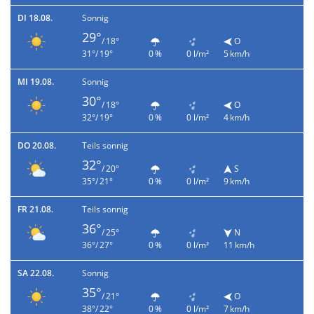
DI 18.08.
Sonnig
29°
/ 18°
O
31°/ 19°
0 %
0 l/m²
5 km/h
MI 19.08.
Sonnig
30°
/ 18°
O
32°/ 19°
0 %
0 l/m²
4 km/h
DO 20.08.
Teils sonnig
32°
/ 20°
S
35°/ 21°
0 %
0 l/m²
9 km/h
FR 21.08.
Teils sonnig
36°
/ 25°
N
36°/ 27°
0 %
0 l/m²
11 km/h
SA 22.08.
Sonnig
35°
/ 21°
O
38°/ 22°
0 %
0 l/m²
7 km/h