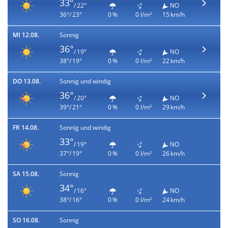
33°
/ 22°
NO
36°/ 23°
0 %
0 l/m²
15 km/h
MI 12.08.
Sonnig
36°
/ 19°
NO
38°/ 19°
0 %
0 l/m²
22 km/h
DO 13.08.
Sonnig und windig
36°
/ 20°
NO
39°/ 21°
0 %
0 l/m²
29 km/h
FR 14.08.
Sonnig und windig
33°
/ 19°
NO
37°/ 19°
0 %
0 l/m²
26 km/h
SA 15.08.
Sonnig
34°
/ 16°
NO
38°/ 16°
0 %
0 l/m²
24 km/h
SO 16.08.
Sonnig