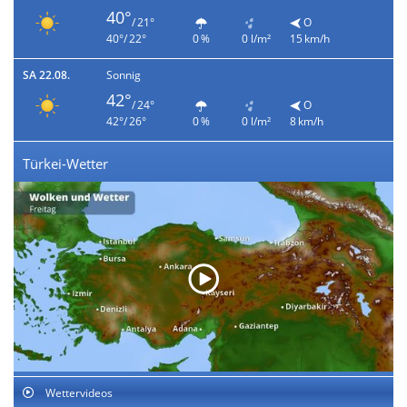
40°
/ 21°
O
40°/ 22°
0 %
0 l/m²
15 km/h
SA 22.08.
Sonnig
42°
/ 24°
O
42°/ 26°
0 %
0 l/m²
8 km/h
Türkei-Wetter
Wettervideos