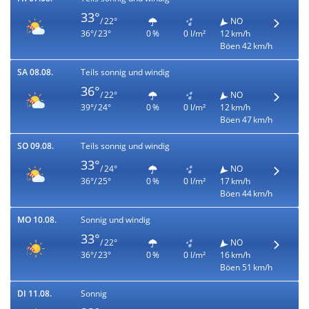
33°
/ 22°
NO
36°/ 23°
0 %
0 l/m²
12 km/h
Böen 42 km/h
SA 08.08.
Teils sonnig und windig
36°
/ 22°
NO
39°/ 24°
0 %
0 l/m²
12 km/h
Böen 47 km/h
SO 09.08.
Teils sonnig und windig
33°
/ 24°
NO
36°/ 25°
0 %
0 l/m²
17 km/h
Böen 44 km/h
MO 10.08.
Sonnig und windig
33°
/ 22°
NO
36°/ 23°
0 %
0 l/m²
16 km/h
Böen 51 km/h
DI 11.08.
Sonnig