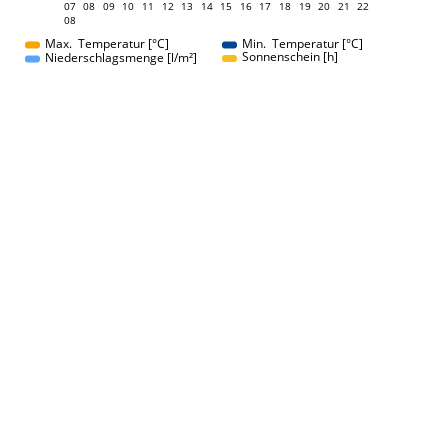
07
08
09
10
11
12
13
14
07
15
16
17
18
19
20
21
22
08
08
Max. Temperatur [°C]
Min. Temperatur [°C]
Sonnenschein [h]
Niederschlagsmenge [l/m²]