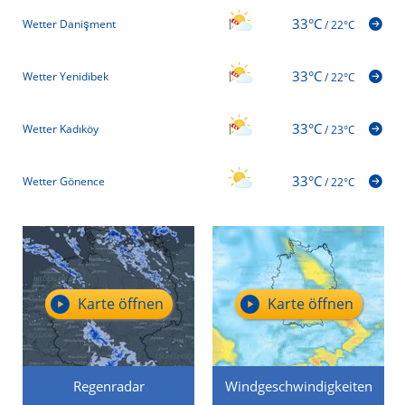
33°C
Wetter Danişment
/
22°C
33°C
Wetter Yenidibek
/
22°C
33°C
Wetter Kadıköy
/
23°C
33°C
Wetter Gönence
/
22°C
Karte öffnen
Karte öffnen
Regenradar
Windgeschwindigkeiten