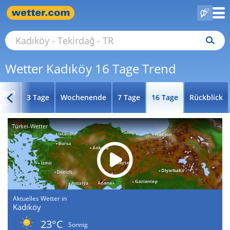
Wetter Kadıköy 16 Tage Trend
rgen
3 Tage
Wochenende
7 Tage
16 Tage
Rückblick
08.
Türkei-Wetter
Aktuelles Wetter in
Kadıköy
23°C
Sonnig