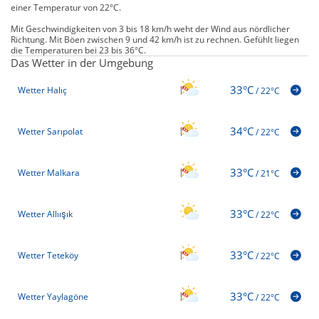
einer Temperatur von 22°C.
Mit Geschwindigkeiten von 3 bis 18 km/h weht der Wind aus nördlicher
Richtung. Mit Böen zwischen 9 und 42 km/h ist zu rechnen. Gefühlt liegen
die Temperaturen bei 23 bis 36°C.
Das Wetter in der Umgebung
33°C
Wetter Halıç
/
22°C
34°C
Wetter Sarıpolat
/
22°C
33°C
Wetter Malkara
/
21°C
33°C
Wetter Allıışık
/
22°C
33°C
Wetter Teteköy
/
22°C
33°C
Wetter Yaylagöne
/
22°C