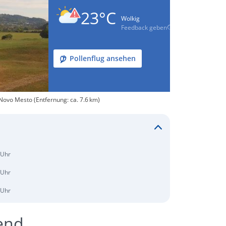
23°C
Wolkig
Feedback geben
Pollenflug ansehen
Novo Mesto (Entfernung: ca. 7.6 km)
 Uhr
 Uhr
 Uhr
end