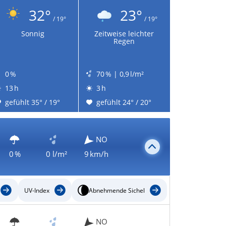
32°
23°
/ 19°
/ 19°
Sonnig
Zeitweise leichter
Regen
0 %
70 % | 0,9 l/m²
13 h
3 h
gefühlt 35° / 19°
gefühlt 24° / 20°
NO
0 %
0 l/m²
9 km/h
UV-Index
Abnehmende Sichel
NO