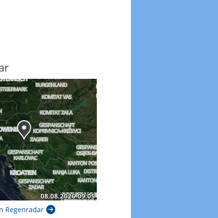
ar
n Regenradar