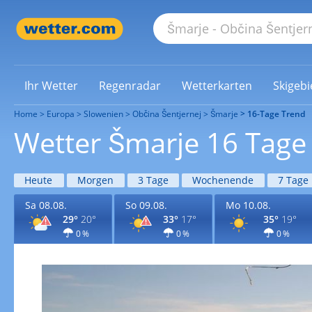
Ihr Wetter
Regenradar
Wetterkarten
Skigebi
Home
Europa
Slowenien
Občina Šentjernej
Šmarje
16-Tage Trend
Wetter Šmarje 16 Tage
Heute
Morgen
3 Tage
Wochenende
7 Tage
Sa 08.08.
So 09.08.
Mo 10.08.
29°
20°
33°
17°
35°
19°
0 %
0 %
0 %