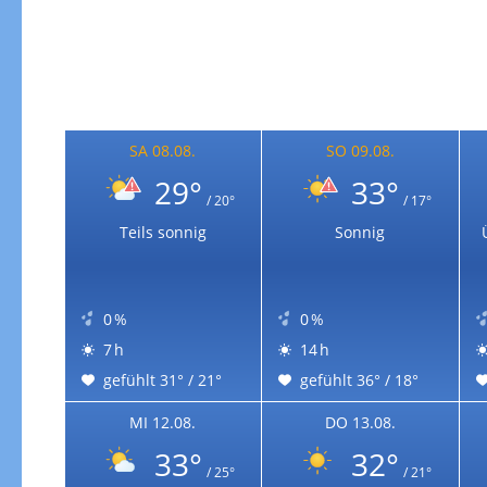
SA 08.08.
SO 09.08.
29°
33°
/ 20°
/ 17°
Teils sonnig
Sonnig
0 %
0 %
7 h
14 h
gefühlt 31° / 21°
gefühlt 36° / 18°
MI 12.08.
DO 13.08.
33°
32°
/ 25°
/ 21°