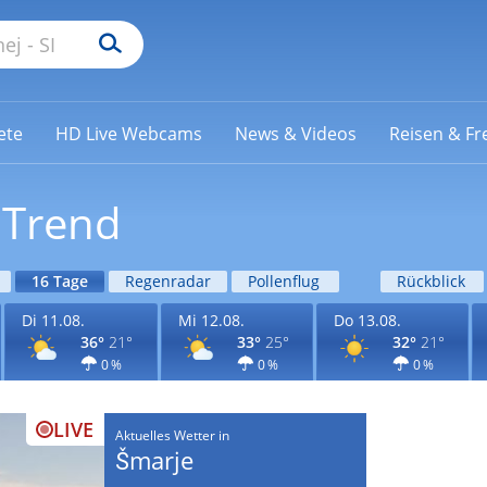
ete
HD Live Webcams
News & Videos
Reisen & Fre
 Trend
16 Tage
Regenradar
Pollenflug
Rückblick
Di 11.08.
Mi 12.08.
Do 13.08.
36°
21°
33°
25°
32°
21°
0 %
0 %
0 %
LIVE
Aktuelles Wetter in
Šmarje