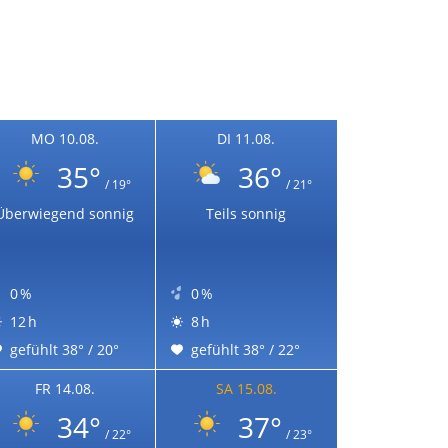
MO 10.08.
DI 11.08.
35°
36°
/ 19°
/ 21°
Überwiegend sonnig
Teils sonnig
0 %
0 %
12 h
8 h
gefühlt 38° / 20°
gefühlt 38° / 22°
FR 14.08.
SA 15.08.
34°
37°
/ 22°
/ 23°