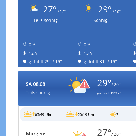
27°
29°
/ 17°
/ 18°
Teils sonnig
Sonnig
0 %
0 %
12 h
13 h
gefühlt 29° / 19°
gefühlt 31° / 19°
29°
SA 08.08.
/ 20°
Teils sonnig
gefühlt
31°/ 21°
05:49 Uhr
20:19 Uhr
7 h
27°
Morgens
/ 20°