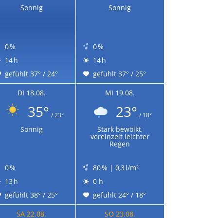
Sonnig
Sonnig
0 %
0 %
14 h
14 h
gefühlt 37° / 24°
gefühlt 37° / 25°
DI 18.08.
MI 19.08.
35°
23°
/ 23°
/ 18°
Sonnig
Stark bewölkt,
vereinzelt leichter
Regen
0 %
80 % | 0,3 l/m²
13 h
0 h
gefühlt 38° / 25°
gefühlt 24° / 18°
SA 22.08.
SO 23.08.