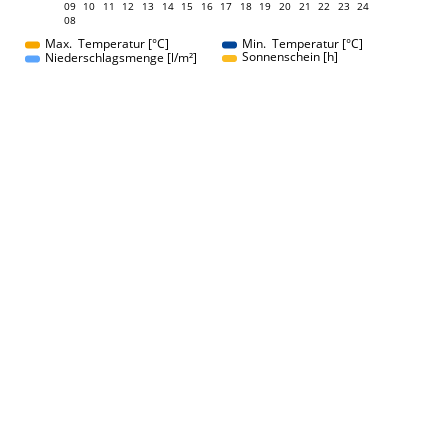
09
10
11
12
13
14
15
16
09
17
18
19
20
21
22
23
24
08
08
Max. Temperatur [°C]
Min. Temperatur [°C]
Sonnenschein [h]
Niederschlagsmenge [l/m²]