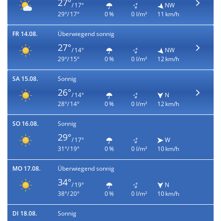
27°
/ 17°
NW
29°/ 17°
0 %
0 l/m²
11 km/h
FR 14.08.
Überwiegend sonnig
27°
/ 14°
NW
29°/ 15°
0 %
0 l/m²
12 km/h
SA 15.08.
Sonnig
26°
/ 14°
N
28°/ 14°
0 %
0 l/m²
12 km/h
SO 16.08.
Sonnig
29°
/ 17°
W
31°/ 19°
0 %
0 l/m²
10 km/h
MO 17.08.
Überwiegend sonnig
34°
/ 19°
N
38°/ 20°
0 %
0 l/m²
10 km/h
DI 18.08.
Sonnig