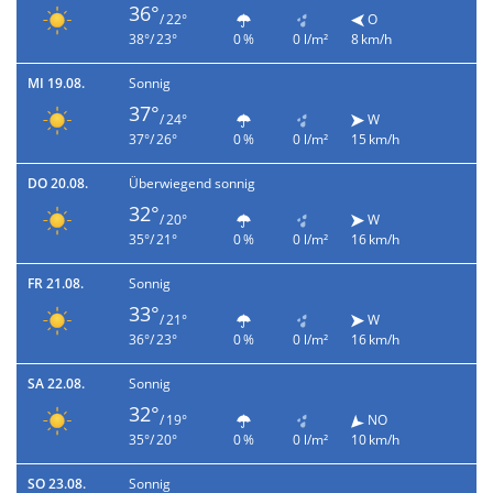
36°
/ 22°
O
38°/ 23°
0 %
0 l/m²
8 km/h
MI 19.08.
Sonnig
37°
/ 24°
W
37°/ 26°
0 %
0 l/m²
15 km/h
DO 20.08.
Überwiegend sonnig
32°
/ 20°
W
35°/ 21°
0 %
0 l/m²
16 km/h
FR 21.08.
Sonnig
33°
/ 21°
W
36°/ 23°
0 %
0 l/m²
16 km/h
SA 22.08.
Sonnig
32°
/ 19°
NO
35°/ 20°
0 %
0 l/m²
10 km/h
SO 23.08.
Sonnig