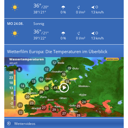
36°
/ 20°
O
38°/ 21°
0 %
0 l/m²
13 km/h
MO 24.08.
Sonnig
36°
/ 21°
O
39°/ 22°
0 %
0 l/m²
13 km/h
Wetterfilm Europa: Die Temperaturen im Überblick
Wettervideos