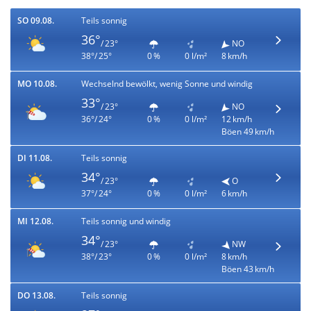
SO 09.08.
Teils sonnig
36°
/ 23°
NO
38°/ 25°
0 %
0 l/m²
8 km/h
MO 10.08.
Wechselnd bewölkt, wenig Sonne und windig
33°
/ 23°
NO
36°/ 24°
0 %
0 l/m²
12 km/h
Böen 49 km/h
DI 11.08.
Teils sonnig
34°
/ 23°
O
37°/ 24°
0 %
0 l/m²
6 km/h
MI 12.08.
Teils sonnig und windig
34°
/ 23°
NW
38°/ 23°
0 %
0 l/m²
8 km/h
Böen 43 km/h
DO 13.08.
Teils sonnig