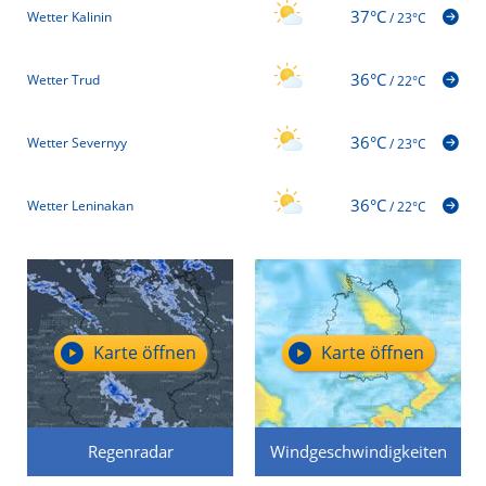
37°C
Wetter Kalinin
/
23°C
36°C
Wetter Trud
/
22°C
36°C
Wetter Severnyy
/
23°C
36°C
Wetter Leninakan
/
22°C
Karte öffnen
Karte öffnen
Regenradar
Windgeschwindigkeiten