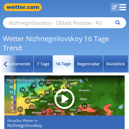
Wetter Nizhnegnilovskoy 16 Tage
Trend
Wochenende
7 Tage
16 Tage
Regenradar
Rückblick
Wetterfilm Europa: Die Temperaturen im Überblick
Aktuelles Wetter in
Nizhnegnilovskoy