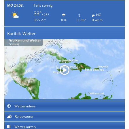
MO 24.08.
Teils sonnig
33°
/ 25°
NO
36°/ 27°
0 %
0 l/m²
9 km/h
Karibik-Wetter
Wettervideos
Reisewetter
Wetterkarten