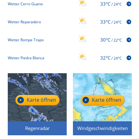
33°C
Wetter Cerro Guano
/
24°C
33°C
Wetter Reparadero
/
24°C
30°C
Wetter Rompe Trapo
/
22°C
32°C
Wetter Piedra Blanca
/
24°C
Karte öffnen
Karte öffnen
Regenradar
Windgeschwindigkeiten