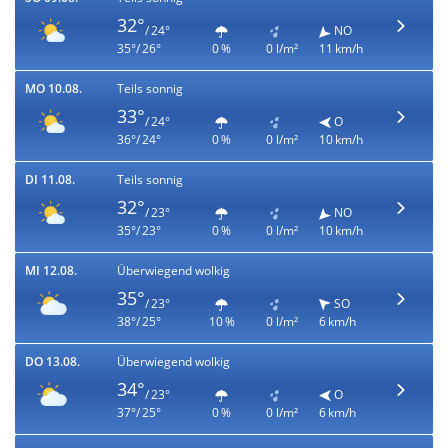
32°
/ 24°
NO
35°/ 26°
0 %
0 l/m²
11 km/h
MO 10.08.
Teils sonnig
33°
/ 24°
O
36°/ 24°
0 %
0 l/m²
10 km/h
DI 11.08.
Teils sonnig
32°
/ 23°
NO
35°/ 23°
0 %
0 l/m²
10 km/h
MI 12.08.
Überwiegend wolkig
35°
/ 23°
SO
38°/ 25°
10 %
0 l/m²
6 km/h
DO 13.08.
Überwiegend wolkig
34°
/ 23°
O
37°/ 25°
0 %
0 l/m²
6 km/h