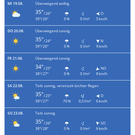
MI 19.08.
Überwiegend wolkig
35°
/ 26°
O
39°/ 26°
0 %
0 l/m²
5 km/h
DO 20.08.
Überwiegend sonnig
35°
/ 24°
N
39°/ 26°
0 %
0 l/m²
9 km/h
FR 21.08.
Überwiegend sonnig
34°
/ 25°
NO
38°/ 27°
0 %
0 l/m²
8 km/h
SA 22.08.
Teils sonnig, vereinzelt leichter Regen
35°
/ 25°
O
39°/ 27°
70 %
0,5 l/m²
6 km/h
SO 23.08.
Teils sonnig
35°
/ 26°
SO
38°/ 28°
0 %
0 l/m²
6 km/h