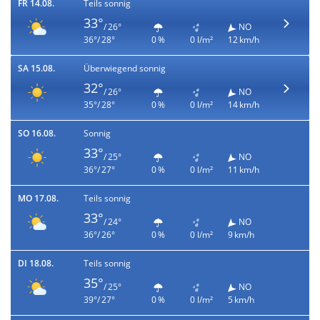
FR 14.08.
Teils sonnig
33°
/ 26°
NO
36°/ 28°
0 %
0 l/m²
12 km/h
SA 15.08.
Überwiegend sonnig
32°
/ 26°
NO
35°/ 28°
0 %
0 l/m²
14 km/h
SO 16.08.
Sonnig
33°
/ 25°
NO
36°/ 27°
0 %
0 l/m²
11 km/h
MO 17.08.
Teils sonnig
33°
/ 24°
NO
36°/ 26°
0 %
0 l/m²
9 km/h
DI 18.08.
Teils sonnig
35°
/ 25°
NO
39°/ 27°
0 %
0 l/m²
5 km/h