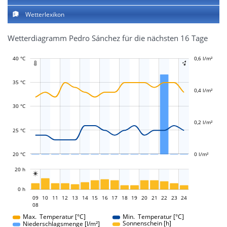
Wetterlexikon
Wetterdiagramm Pedro Sánchez für die nächsten 16 Tage
40 °C
-0,2 l/m²
-0,1 l/m²
0,1 l/m²
0,3 l/m²
0,8 l/m²
0,6 l/m²
-0,4 l/m²


35 °C
0,4 l/m²
L
L
30 °C
0,2 l/m²
25 °C
20 °C
0 l/m²
L
20 h

L
0 h
09
10
11
12
13
14
15
16
09
17
18
19
20
21
22
23
24
08
08
Max. Temperatur [°C]
Min. Temperatur [°C]
Sonnenschein [h]
Niederschlagsmenge [l/m²]