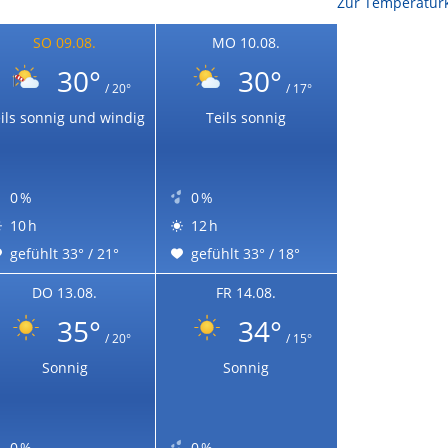
Zur Temperaturk
SO 09.08.
MO 10.08.
30°
30°
/ 20°
/ 17°
ils sonnig und windig
Teils sonnig
0 %
0 %
10 h
12 h
gefühlt 33° / 21°
gefühlt 33° / 18°
DO 13.08.
FR 14.08.
35°
34°
/ 20°
/ 15°
Sonnig
Sonnig
0 %
0 %