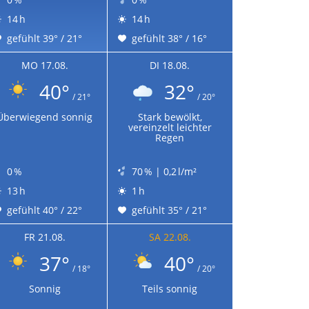
14 h
14 h
gefühlt 39° / 21°
gefühlt 38° / 16°
MO 17.08.
DI 18.08.
40°
32°
/ 21°
/ 20°
Überwiegend sonnig
Stark bewölkt,
vereinzelt leichter
Regen
0 %
70 % | 0,2 l/m²
13 h
1 h
gefühlt 40° / 22°
gefühlt 35° / 21°
FR 21.08.
SA 22.08.
37°
40°
/ 18°
/ 20°
Sonnig
Teils sonnig