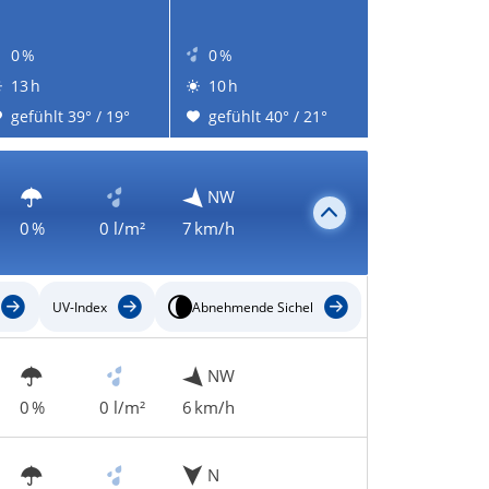
0 %
0 %
13 h
10 h
gefühlt 39° / 19°
gefühlt 40° / 21°
NW
0 %
0 l/m²
7 km/h
UV-Index
Abnehmende Sichel
NW
0 %
0 l/m²
6 km/h
N