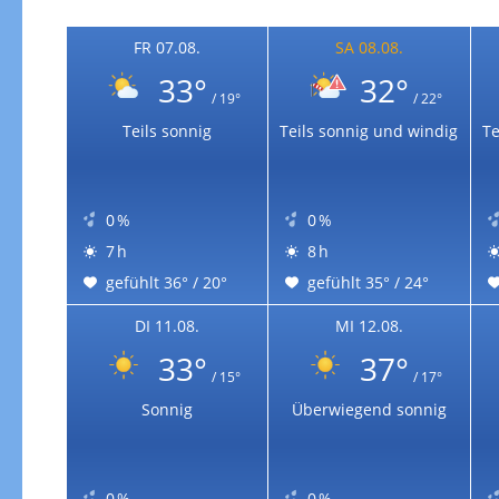
Zur Gewitterrisikokarte
FR 07.08.
SA 08.08.
33°
32°
/ 19°
/ 22°
Teils sonnig
Teils sonnig und windig
Te
0 %
0 %
7 h
8 h
gefühlt 36° / 20°
gefühlt 35° / 24°
DI 11.08.
MI 12.08.
33°
37°
/ 15°
/ 17°
Sonnig
Überwiegend sonnig
0 %
0 %