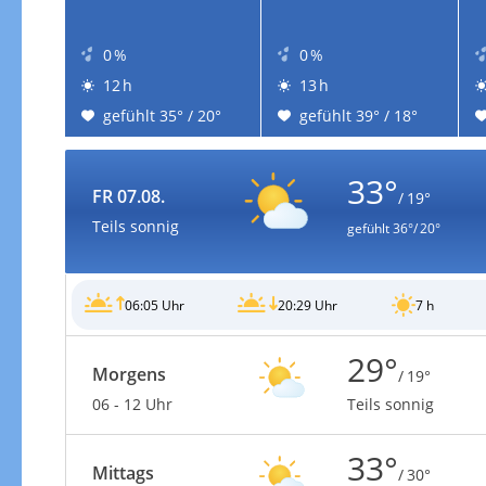
0 %
0 %
12 h
13 h
gefühlt 35° / 20°
gefühlt 39° / 18°
33°
FR 07.08.
/ 19°
Teils sonnig
gefühlt
36°/ 20°
06:05 Uhr
20:29 Uhr
7 h
29°
Morgens
/ 19°
06 - 12 Uhr
Teils sonnig
33°
Mittags
/ 30°