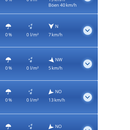
Böen 40 km/h
N
0 %
0 l/m²
7 km/h
NW
0 %
0 l/m²
5 km/h
NO
0 %
0 l/m²
13 km/h
NO