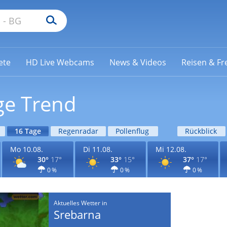
ete
HD Live Webcams
News & Videos
Reisen & Fre
ge Trend
16 Tage
Regenradar
Pollenflug
Rückblick
Mo 10.08.
Di 11.08.
Mi 12.08.
30°
17°
33°
15°
37°
17°
0 %
0 %
0 %
Aktuelles Wetter in
Srebarna