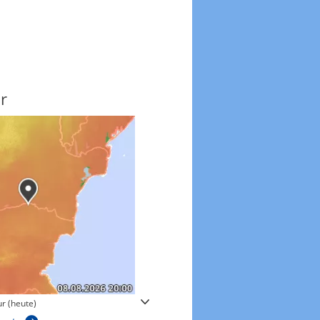
r
Windgeschwindigkeite
r (heute)
Windgeschwindigkeiten in 3h