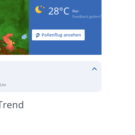
28°C
Klar
Feedback geben
Pollenflug ansehen
 Uhr
Trend