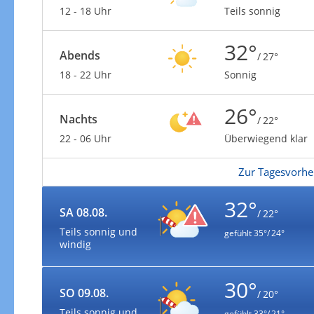
12 - 18 Uhr
Teils sonnig
32°
Abends
/ 27°
18 - 22 Uhr
Sonnig
26°
Nachts
/ 22°
22 - 06 Uhr
Überwiegend klar
Zur Tagesvorhe
32°
SA 08.08.
/ 22°
Teils sonnig und
gefühlt
35°/ 24°
windig
30°
SO 09.08.
/ 20°
Teils sonnig und
gefühlt
33°/ 21°