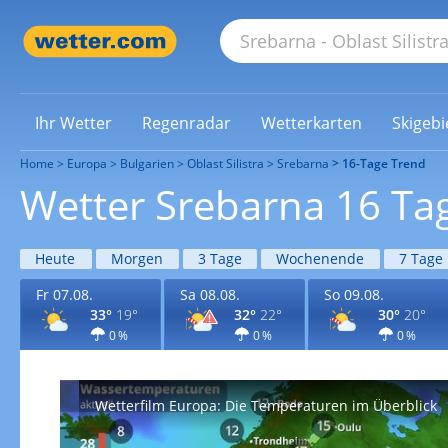
Ihr Wetter
Regenradar
Wetterkarten
Skigebi
Home
Europa
Bulgarien
Oblast Silistra
Srebarna
16-Tage Trend
Wetter Srebarna 16 Ta
Heute
Morgen
3 Tage
Wochenende
7 Tage
Fr 07.08.
Sa 08.08.
So 09.08.
33°
19°
32°
22°
30°
20°
0 %
0 %
0 %
Wetterfilm Europa: Die Temperaturen im Überblick