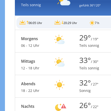
Teils sonnig
gefühlt
36°/ 20°
06:05 Uhr
20:29 Uhr
7 h
Gewitterrisiko
29°
Morgens
/ 19°
06 - 12 Uhr
Teils sonnig
33°
Mittags
/ 30°
12 - 18 Uhr
Teils sonnig
32°
Abends
/ 27°
18 - 22 Uhr
Sonnig
26°
Gewitterrisiko in 3h
Nachts
/ 22°