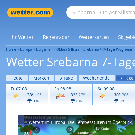
Ihr Wetter
Regenradar
Wetterkarten
Skigebi
Home
Europa
Bulgarien
Oblast Silistra
Srebarna
7-Tage Prognose
Wetter Srebarna 7-Tag
Heute
Morgen
3 Tage
Wochenende
7 Tage
Fr 07.08.
Sa 08.08.
So 09.08.
33°
19°
32°
22°
30°
20°
0 %
0 %
0 %
Wetterfilm Europa: Die Temperaturen im Überblick