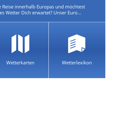
e Reise innerhalb Europas und möchtest
es Wetter Dich erwartet? Unser Euro...
Wetterkarten
Wetterlexikon