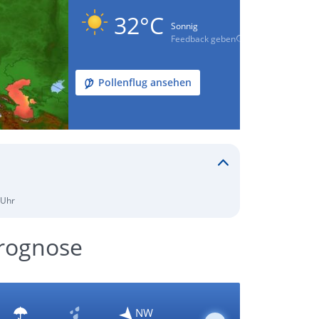
32°C
Sonnig
Feedback geben
Pollenflug ansehen
 Uhr
Prognose
NW