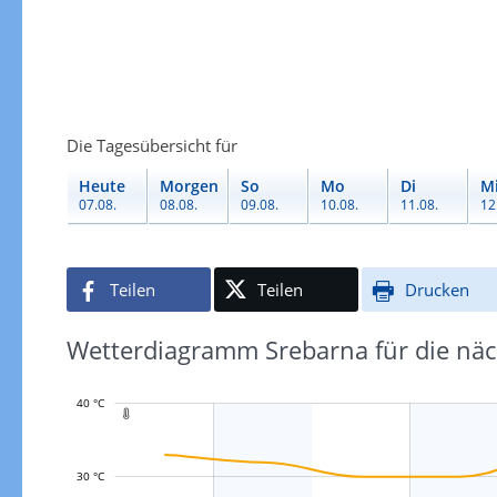
Die Tagesübersicht für
Heute
Morgen
So
Mo
Di
M
07.08.
08.08.
09.08.
10.08.
11.08.
12
Teilen
Teilen
Drucken
Wetterdiagramm Srebarna für die näc
40 °C

30 °C