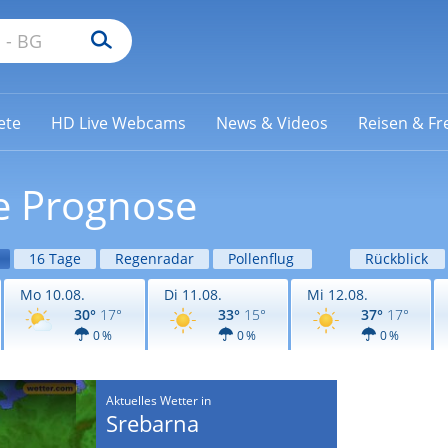
ete
HD Live Webcams
News & Videos
Reisen & Fre
e Prognose
16 Tage
Regenradar
Pollenflug
Rückblick
Mo 10.08.
Di 11.08.
Mi 12.08.
30°
17°
33°
15°
37°
17°
0 %
0 %
0 %
Aktuelles Wetter in
Srebarna