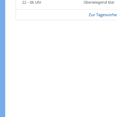
Zur Gewitterrisikokarte
22 - 06 Uhr
Überwiegend klar
Zur Tagesvorhe