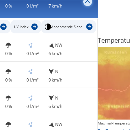
0 %
0 l/m²
7 km/h
UV-Index
Abnehmende Sichel
Regenradar
Temperatu
NW
0 %
0 l/m²
6 km/h
N
0 %
0 l/m²
9 km/h
N
0 %
0 l/m²
6 km/h
Maximal-Temperatu
NW
Zum animierten Regenradar