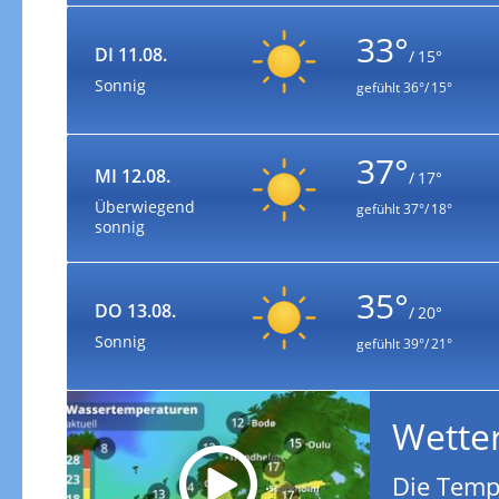
33°
DI 11.08.
/ 15°
Sonnig
gefühlt
36°/ 15°
37°
MI 12.08.
/ 17°
Überwiegend
gefühlt
37°/ 18°
sonnig
35°
DO 13.08.
/ 20°
Sonnig
gefühlt
39°/ 21°
Wette
Die Temp