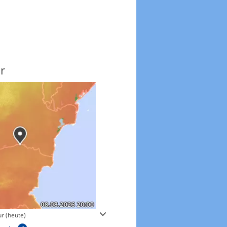
r
Windgeschwindigkeite
r (heute)
Windgeschwindigkeiten in 3h