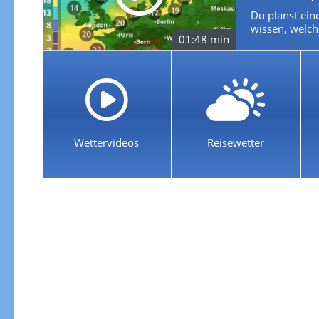
Du planst ein
wissen, welch
01:48 min
Wettervideos
Reisewetter