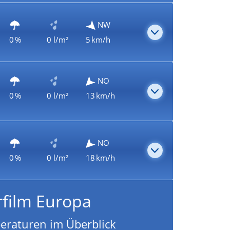
NW
0 %
0 l/m²
5 km/h
NO
0 %
0 l/m²
13 km/h
NO
0 %
0 l/m²
18 km/h
rfilm Europa
eraturen im Überblick