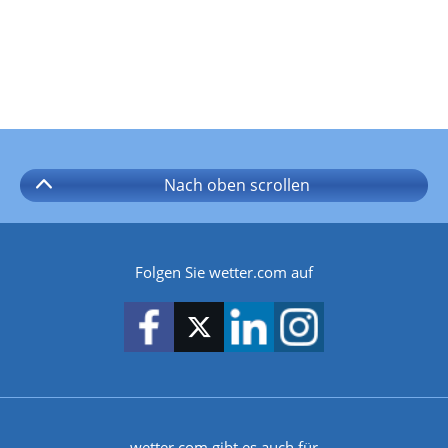
Nach oben
scrollen
Folgen Sie wetter.com auf
wetter.com gibt es auch für