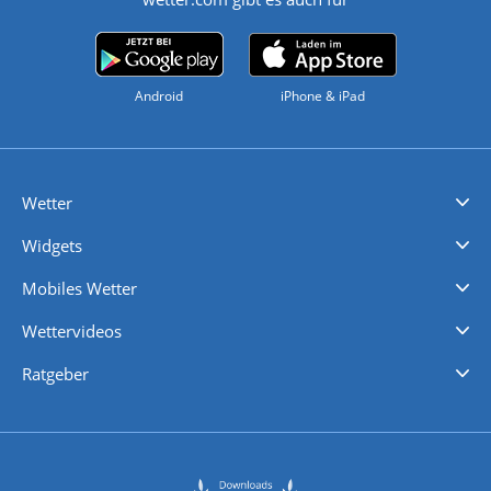
Android
iPhone & iPad
Wetter
Videovorhersagen
Kolumnen
Unwetterwarnungen
wetter.com Deutschland
wetter.com Schweiz
wetter.com Österreich
Werben
Homepage Widget
Wetter API
Wetter- und Geodaten - meteonomiqs.com
tiempo.es
meteos24.fr
ilmeteo24.it
pogoda24.pl
weather24.co.uk
Widgets
Regenradar
Windgeschwindigkeiten
Temperatur
Sonnenschein
Wassertemperatur
Mobiles Wetter
iPhone Wetter
iPad Wetter
Android Wetter
Wettervideos
Nachrichten
Deutschlandwetter
Schweizwetter
Österreichwetter
Regionalwetter
Wetter in Europa
Wetter Weltweit
Wetterlexikon
Promi-News
Ratgeber
Biowetter
Glätteindex
Reiseziel Finder
Erkältungswetter
Klima & Umwelt