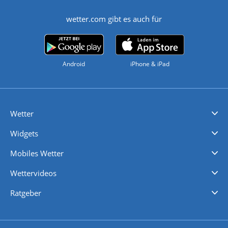
wetter.com gibt es auch für
Android
iPhone & iPad
Wetter
Videovorhersagen
Kolumnen
Unwetterwarnungen
wetter.com Deutschland
wetter.com Schweiz
wetter.com Österreich
Werben
Homepage Widget
Wetter API
Wetter- und Geodaten - meteonomiqs.com
tiempo.es
meteos24.fr
ilmeteo24.it
pogoda24.pl
weather24.co.uk
Widgets
Regenradar
Windgeschwindigkeiten
Temperatur
Sonnenschein
Wassertemperatur
Mobiles Wetter
iPhone Wetter
iPad Wetter
Android Wetter
Wettervideos
Nachrichten
Deutschlandwetter
Schweizwetter
Österreichwetter
Regionalwetter
Wetter in Europa
Wetter Weltweit
Wetterlexikon
Promi-News
Ratgeber
Biowetter
Glätteindex
Reiseziel Finder
Erkältungswetter
Klima & Umwelt