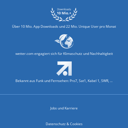
Über 10 Mio. App Downloads und 22 Mio. Unique User pro Monat
wetter.com engagiert sich für Klimaschutz und Nachhaltigkeit
Bekannt aus Funk und Fernsehen: Pro7, Sat1, Kabel 1, SWR, ...
Jobs und Karriere
Datenschutz & Cookies