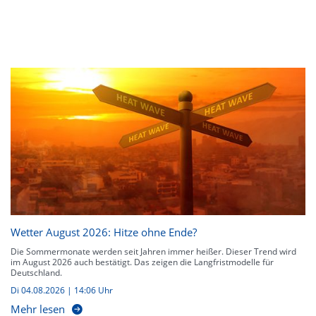
Wetter August 2026: Hitze ohne Ende?
Die Sommermonate werden seit Jahren immer heißer. Dieser Trend wird
im August 2026 auch bestätigt. Das zeigen die Langfristmodelle für
Deutschland.
Di 04.08.2026 | 14:06 Uhr
Mehr lesen