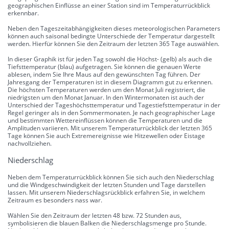
geographischen Einflüsse an einer Station sind im Temperaturrückblick
erkennbar.
Neben den Tageszeitabhängigkeiten dieses meteorologischen Parameters
können auch saisonal bedingte Unterschiede der Temperatur dargestellt
werden. Hierfür können Sie den Zeitraum der letzten 365 Tage auswählen.
In dieser Graphik ist für jeden Tag sowohl die Höchst- (gelb) als auch die
Tiefsttemperatur (blau) aufgetragen. Sie können die genauen Werte
ablesen, indem Sie Ihre Maus auf den gewünschten Tag führen. Der
Jahresgang der Temperaturen ist in diesem Diagramm gut zu erkennen.
Die höchsten Temperaturen werden um den Monat Juli registriert, die
niedrigsten um den Monat Januar. In den Wintermonaten ist auch der
Unterschied der Tageshöchsttemperatur und Tagestiefsttemperatur in der
Regel geringer als in den Sommermonaten. Je nach geographischer Lage
und bestimmten Wettereinflüssen können die Temperaturen und die
Amplituden variieren. Mit unserem Temperaturrückblick der letzten 365
Tage können Sie auch Extremereignisse wie Hitzewellen oder Eistage
nachvollziehen.
Niederschlag
Neben dem Temperaturrückblick können Sie sich auch den Niederschlag
und die Windgeschwindigkeit der letzten Stunden und Tage darstellen
lassen. Mit unserem Niederschlagsrückblick erfahren Sie, in welchem
Zeitraum es besonders nass war.
Wählen Sie den Zeitraum der letzten 48 bzw. 72 Stunden aus,
symbolisieren die blauen Balken die Niederschlagsmenge pro Stunde.