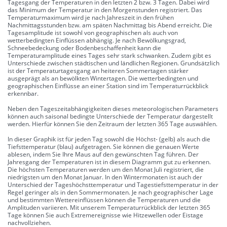
Tagesgang der Temperaturen in den letzten 2 bzw. 3 Tagen. Dabei wird
das Minimum der Temperatur in den Morgenstunden registriert. Das
Temperaturmaximum wird je nach Jahreszeit in den frühen
Nachmittagsstunden bzw. am späten Nachmittag bis Abend erreicht. Die
Tagesamplitude ist sowohl von geographischen als auch von
wetterbedingten Einflüssen abhängig. Je nach Bewölkungsgrad,
Schneebedeckung oder Bodenbeschaffenheit kann die
Temperaturamplitude eines Tages sehr stark schwanken. Zudem gibt es
Unterschiede zwischen städtischen und ländlichen Regionen. Grundsätzlich
ist der Temperaturtagesgang an heiteren Sommertagen stärker
ausgeprägt als an bewölkten Wintertagen. Die wetterbedingten und
geographischen Einflüsse an einer Station sind im Temperaturrückblick
erkennbar.
Neben den Tageszeitabhängigkeiten dieses meteorologischen Parameters
können auch saisonal bedingte Unterschiede der Temperatur dargestellt
werden. Hierfür können Sie den Zeitraum der letzten 365 Tage auswählen.
In dieser Graphik ist für jeden Tag sowohl die Höchst- (gelb) als auch die
Tiefsttemperatur (blau) aufgetragen. Sie können die genauen Werte
ablesen, indem Sie Ihre Maus auf den gewünschten Tag führen. Der
Jahresgang der Temperaturen ist in diesem Diagramm gut zu erkennen.
Die höchsten Temperaturen werden um den Monat Juli registriert, die
niedrigsten um den Monat Januar. In den Wintermonaten ist auch der
Unterschied der Tageshöchsttemperatur und Tagestiefsttemperatur in der
Regel geringer als in den Sommermonaten. Je nach geographischer Lage
und bestimmten Wettereinflüssen können die Temperaturen und die
Amplituden variieren. Mit unserem Temperaturrückblick der letzten 365
Tage können Sie auch Extremereignisse wie Hitzewellen oder Eistage
nachvollziehen.