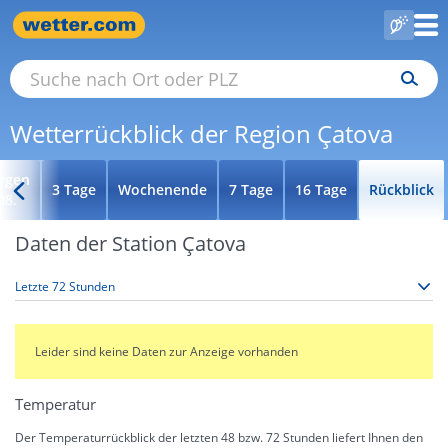
Wetterrückblick der Region Çatova
rgen
3 Tage
Wochenende
7 Tage
16 Tage
Rückblick
08.
Daten der Station Çatova
Leider sind keine Daten zur Anzeige vorhanden
Temperatur
Der Temperaturrückblick der letzten 48 bzw. 72 Stunden liefert Ihnen den