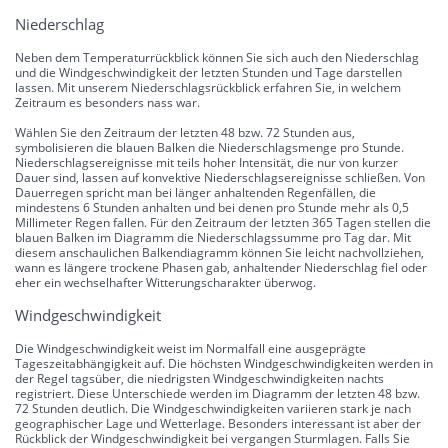
Niederschlag
Neben dem Temperaturrückblick können Sie sich auch den Niederschlag
und die Windgeschwindigkeit der letzten Stunden und Tage darstellen
lassen. Mit unserem Niederschlagsrückblick erfahren Sie, in welchem
Zeitraum es besonders nass war.
Wählen Sie den Zeitraum der letzten 48 bzw. 72 Stunden aus,
symbolisieren die blauen Balken die Niederschlagsmenge pro Stunde.
Niederschlagsereignisse mit teils hoher Intensität, die nur von kurzer
Dauer sind, lassen auf konvektive Niederschlagsereignisse schließen. Von
Dauerregen spricht man bei länger anhaltenden Regenfällen, die
mindestens 6 Stunden anhalten und bei denen pro Stunde mehr als 0,5
Millimeter Regen fallen. Für den Zeitraum der letzten 365 Tagen stellen die
blauen Balken im Diagramm die Niederschlagssumme pro Tag dar. Mit
diesem anschaulichen Balkendiagramm können Sie leicht nachvollziehen,
wann es längere trockene Phasen gab, anhaltender Niederschlag fiel oder
eher ein wechselhafter Witterungscharakter überwog.
Windgeschwindigkeit
Die Windgeschwindigkeit weist im Normalfall eine ausgeprägte
Tageszeitabhängigkeit auf. Die höchsten Windgeschwindigkeiten werden in
der Regel tagsüber, die niedrigsten Windgeschwindigkeiten nachts
registriert. Diese Unterschiede werden im Diagramm der letzten 48 bzw.
72 Stunden deutlich. Die Windgeschwindigkeiten variieren stark je nach
geographischer Lage und Wetterlage. Besonders interessant ist aber der
Rückblick der Windgeschwindigkeit bei vergangen Sturmlagen. Falls Sie