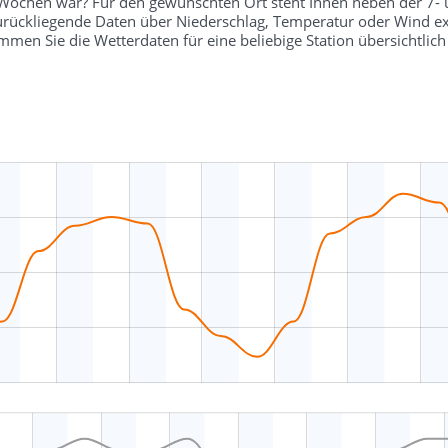
r Wochen war? Für den gewünschten Ort steht Ihnen neben der 7-
 zurückliegende Daten über Niederschlag, Temperatur oder Wind ex
en Sie die Wetterdaten für eine beliebige Station übersichtli