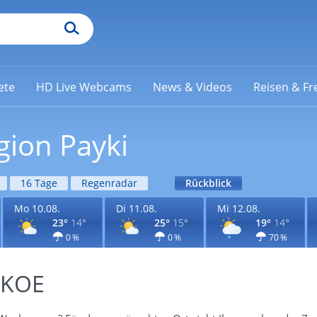
ete
HD Live Webcams
News & Videos
Reisen & Fre
gion Payki
16 Tage
Regenradar
Rückblick
Mo 10.08.
Di 11.08.
Mi 12.08.
23°
14°
25°
15°
19°
14°
0 %
0 %
70 %
SKOE