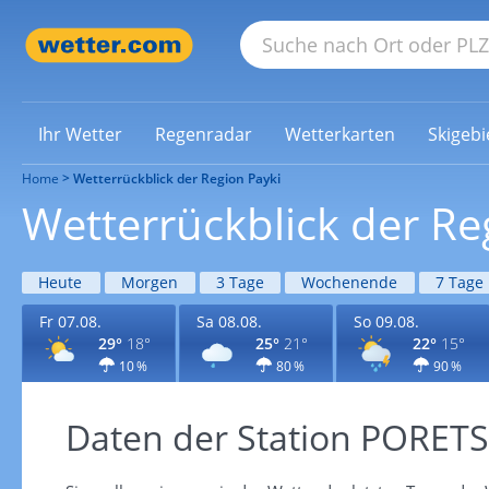
Ihr Wetter
Regenradar
Wetterkarten
Skigebi
Home
Wetterrückblick der Region Payki
Wetterrückblick der Re
Heute
Morgen
3 Tage
Wochenende
7 Tage
Fr 07.08.
Sa 08.08.
So 09.08.
29°
18°
25°
21°
22°
15°
10 %
80 %
90 %
Daten der Station PORET