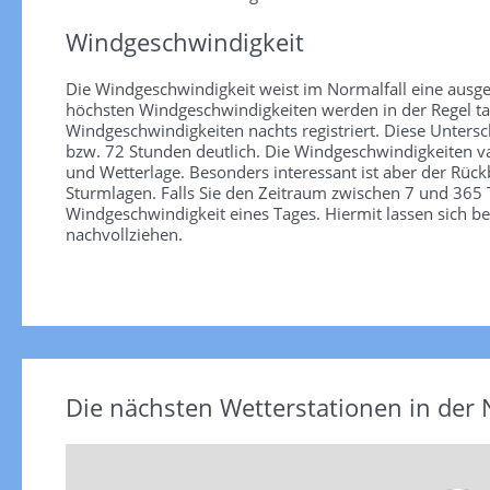
Windgeschwindigkeit
Die Windgeschwindigkeit weist im Normalfall eine ausge
höchsten Windgeschwindigkeiten werden in der Regel tag
Windgeschwindigkeiten nachts registriert. Diese Unter
bzw. 72 Stunden deutlich. Die Windgeschwindigkeiten va
und Wetterlage. Besonders interessant ist aber der Rüc
Sturmlagen. Falls Sie den Zeitraum zwischen 7 und 365 T
Windgeschwindigkeit eines Tages. Hiermit lassen sich b
nachvollziehen.
Die nächsten Wetterstationen in der 