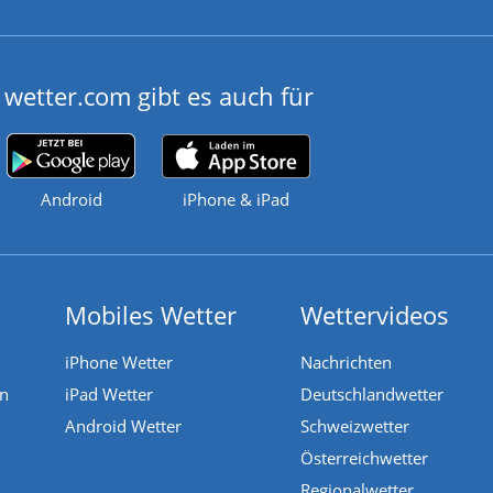
wetter.com gibt es auch für
Android
iPhone & iPad
Mobiles Wetter
Wettervideos
iPhone Wetter
Nachrichten
en
iPad Wetter
Deutschlandwetter
Android Wetter
Schweizwetter
Österreichwetter
Regionalwetter