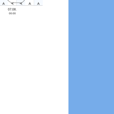





0 °
07.08.
00:00