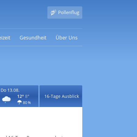
Pollenflug
izeit
Gesundheit
Über Uns
Do 13.08.
12°
8°
16-Tage Ausblick
80 %