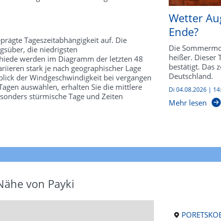
Wetter Au
Ende?
prägte Tageszeitabhängigkeit auf. Die
Die Sommermon
süber, die niedrigsten
heißer. Dieser
schiede werden im Diagramm der letzten 48
bestätigt. Das 
riieren stark je nach geographischer Lage
Deutschland.
kblick der Windgeschwindigkeit bei vergangen
agen auswählen, erhalten Sie die mittlere
Di 04.08.2026 | 14
esonders stürmische Tage und Zeiten
Mehr lesen
Nähe von Payki
PORETSKO