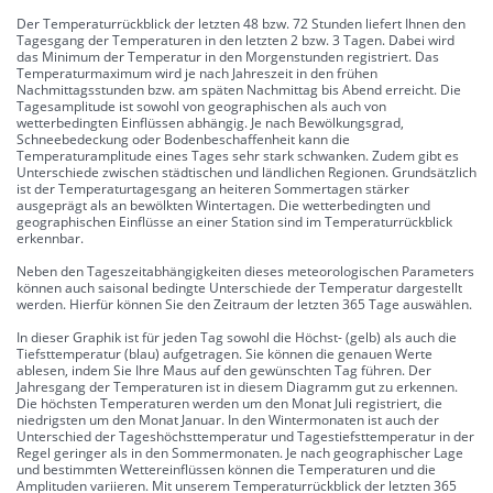
Der Temperaturrückblick der letzten 48 bzw. 72 Stunden liefert Ihnen den
Tagesgang der Temperaturen in den letzten 2 bzw. 3 Tagen. Dabei wird
das Minimum der Temperatur in den Morgenstunden registriert. Das
Temperaturmaximum wird je nach Jahreszeit in den frühen
Nachmittagsstunden bzw. am späten Nachmittag bis Abend erreicht. Die
Tagesamplitude ist sowohl von geographischen als auch von
wetterbedingten Einflüssen abhängig. Je nach Bewölkungsgrad,
Schneebedeckung oder Bodenbeschaffenheit kann die
Temperaturamplitude eines Tages sehr stark schwanken. Zudem gibt es
Unterschiede zwischen städtischen und ländlichen Regionen. Grundsätzlich
ist der Temperaturtagesgang an heiteren Sommertagen stärker
ausgeprägt als an bewölkten Wintertagen. Die wetterbedingten und
geographischen Einflüsse an einer Station sind im Temperaturrückblick
erkennbar.
Neben den Tageszeitabhängigkeiten dieses meteorologischen Parameters
können auch saisonal bedingte Unterschiede der Temperatur dargestellt
werden. Hierfür können Sie den Zeitraum der letzten 365 Tage auswählen.
In dieser Graphik ist für jeden Tag sowohl die Höchst- (gelb) als auch die
Tiefsttemperatur (blau) aufgetragen. Sie können die genauen Werte
ablesen, indem Sie Ihre Maus auf den gewünschten Tag führen. Der
Jahresgang der Temperaturen ist in diesem Diagramm gut zu erkennen.
Die höchsten Temperaturen werden um den Monat Juli registriert, die
niedrigsten um den Monat Januar. In den Wintermonaten ist auch der
Unterschied der Tageshöchsttemperatur und Tagestiefsttemperatur in der
Regel geringer als in den Sommermonaten. Je nach geographischer Lage
und bestimmten Wettereinflüssen können die Temperaturen und die
Amplituden variieren. Mit unserem Temperaturrückblick der letzten 365