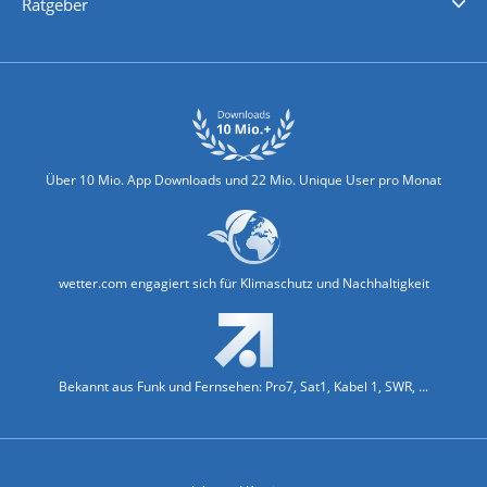
Ratgeber
Biowetter
Glätteindex
Reiseziel Finder
Erkältungswetter
Klima & Umwelt
Über 10 Mio. App Downloads und 22 Mio. Unique User pro Monat
wetter.com engagiert sich für Klimaschutz und Nachhaltigkeit
Bekannt aus Funk und Fernsehen: Pro7, Sat1, Kabel 1, SWR, ...