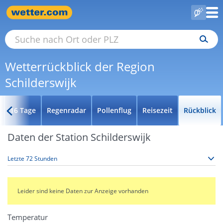
Wetterrückblick der Region
Schilderswijk
16 Tage
Regenradar
Pollenflug
Reisezeit
Rückblick
Daten der Station Schilderswijk
Leider sind keine Daten zur Anzeige vorhanden
Temperatur