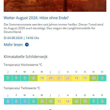
Wetter August 2026: Hitze ohne Ende?
Die Sommermonate werden seit Jahren immer heißer. Dieser Trend wird
im August 2026 auch bestätigt. Das zeigen die Langfristmodelle für
Deutschland.
Di 04.08.2026 | 14:06 Uhr
Mehr lesen
Klimatabelle Schilderswijk
Temperatur Höchstwerte °C
J
F
M
A
M
J
J
A
S
O
N
D
7
7
9
13
16
20
21
22
19
15
10
8
Temperatur Tiefstwerte °C
J
F
M
A
M
J
J
A
S
O
N
D
3
3
4
6
10
13
15
16
13
10
7
5