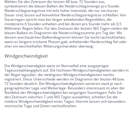
Wählen Sie den Zeitraum der letzten 48 bzw. 72 Stunden aus,
symbolisieren die blauen Balken die Niederschlagsmenge pro Stunde.
Niederschlagsereignisse mit teils hoher Intensität, die nur von kurzer
Dauer sind, lassen auf konvektive Niederschlagsereignisse schließen. Von
Dauerregen spricht man bei länger anhaltenden Regenfällen, die
mindestens 6 Stunden anhalten und bei denen pro Stunde mehr als 0,5
Millimeter Regen fallen. Für den Zeitraum der letzten 365 Tagen stellen die
blauen Balken im Diagramm die Niederschlagssumme pro Tag dar. Mit
diesem anschaulichen Balkendiagramm können Sie leicht nachvollziehen,
wann es längere trockene Phasen gab, anhaltender Niederschlag fiel oder
eher ein wechselhafter Witterungscharakter überwog.
Windgeschwindigkeit
Die Windgeschwindigkeit weist im Normalfall eine ausgeprägte
Tageszeitabhängigkeit auf. Die höchsten Windgeschwindigkeiten werden in
der Regel tagsüber, die niedrigsten Windgeschwindigkeiten nachts
registriert. Diese Unterschiede werden im Diagramm der letzten 48 bzw.
72 Stunden deutlich. Die Windgeschwindigkeiten variieren stark je nach
geographischer Lage und Wetterlage. Besonders interessant ist aber der
Rückblick der Windgeschwindigkeit bei vergangen Sturmlagen. Falls Sie
den Zeitraum zwischen 7 und 365 Tagen auswählen, erhalten Sie die
mittlere Windgeschwindigkeit eines Tages. Hiermit lassen sich besonders
stürmische Tage und Zeiten nachvollziehen.