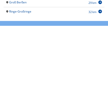
Groß Berßen
29 km
Ringe-Großringe
32 km