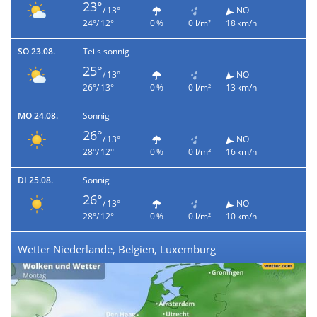
23°
/ 13°
NO
24°/ 12°
0 %
0 l/m²
18 km/h
SO 23.08.
Teils sonnig
25°
/ 13°
NO
26°/ 13°
0 %
0 l/m²
13 km/h
MO 24.08.
Sonnig
26°
/ 13°
NO
28°/ 12°
0 %
0 l/m²
16 km/h
DI 25.08.
Sonnig
26°
/ 13°
NO
28°/ 12°
0 %
0 l/m²
10 km/h
Wetter Niederlande, Belgien, Luxemburg