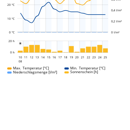
L
L
20 °C
0,4 l/m²
10 °C
0,2 l/m²
0 °C
0 l/m²
L
20 h

L
0 h
10
11
12
13
14
15
16
17
10
18
19
20
21
22
23
24
25
08
08
Max. Temperatur [°C]
Min. Temperatur [°C]
Sonnenschein [h]
Niederschlagsmenge [l/m²]