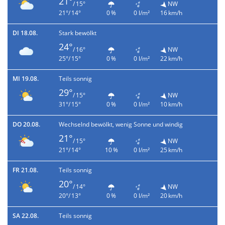
21°
/ 15°
NW
21°/ 14°
0 %
0 l/m²
16 km/h
DI 18.08.
Stark bewölkt
24°
/ 16°
NW
25°/ 15°
0 %
0 l/m²
22 km/h
MI 19.08.
Teils sonnig
29°
/ 15°
NW
31°/ 15°
0 %
0 l/m²
10 km/h
DO 20.08.
Wechselnd bewölkt, wenig Sonne und windig
21°
/ 15°
NW
21°/ 14°
10 %
0 l/m²
25 km/h
FR 21.08.
Teils sonnig
20°
/ 14°
NW
20°/ 13°
0 %
0 l/m²
20 km/h
SA 22.08.
Teils sonnig