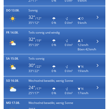
27°/ 7°
0 %
0 l/m²
9 km/h
DO 13.08.
Sonnig
32°
/ 12°
O
35°/ 12°
0 %
0 l/m²
9 km/h
FR 14.08.
Teils sonnig und windig
32°
/ 19°
S
35°/ 20°
0 %
0 l/m²
12 km/h
Böen 42 km/h
SA 15.08.
Teils sonnig
30°
/ 22°
N
33°/ 22°
0 %
0 l/m²
19 km/h
SO 16.08.
Wechselnd bewölkt, wenig Sonne
24°
/ 17°
N
25°/ 17°
0 %
0 l/m²
17 km/h
MO 17.08.
Wechselnd bewölkt, wenig Sonne