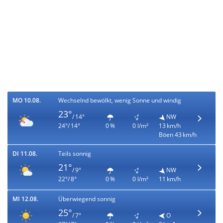
MO 10.08.
Wechselnd bewölkt, wenig Sonne und windig
23°
/ 14°
NW
24°/ 14°
0 %
0 l/m²
13 km/h
Böen 43 km/h
DI 11.08.
Teils sonnig
21°
/ 9°
NW
22°/ 8°
0 %
0 l/m²
11 km/h
MI 12.08.
Überwiegend sonnig
25°
/ 7°
O