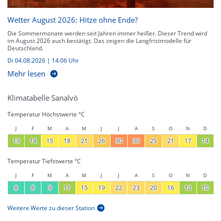
Wetter August 2026: Hitze ohne Ende?
Die Sommermonate werden seit Jahren immer heißer. Dieser Trend wird
im August 2026 auch bestätigt. Das zeigen die Langfristmodelle für
Deutschland.
Di 04.08.2026 | 14:06 Uhr
Mehr lesen
Klimatabelle Sanalvò
Temperatur Höchstwerte °C
J
F
M
A
M
J
J
A
S
O
N
D
13
14
15
18
21
26
30
30
25
21
17
14
Temperatur Tiefstwerte °C
J
F
M
A
M
J
J
A
S
O
N
D
8
8
9
11
15
19
22
23
20
16
12
10
Weitere Werte zu dieser Station