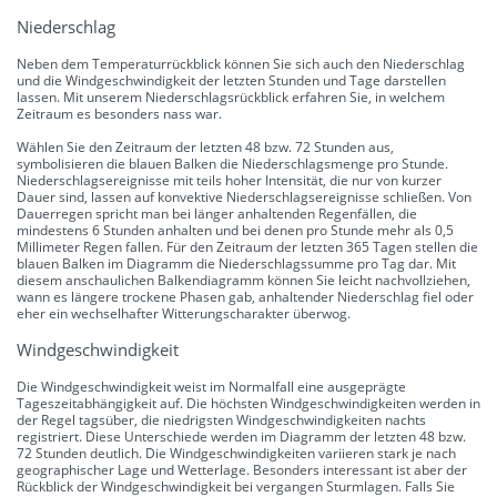
Niederschlag
Neben dem Temperaturrückblick können Sie sich auch den Niederschlag
und die Windgeschwindigkeit der letzten Stunden und Tage darstellen
lassen. Mit unserem Niederschlagsrückblick erfahren Sie, in welchem
Zeitraum es besonders nass war.
Wählen Sie den Zeitraum der letzten 48 bzw. 72 Stunden aus,
symbolisieren die blauen Balken die Niederschlagsmenge pro Stunde.
Niederschlagsereignisse mit teils hoher Intensität, die nur von kurzer
Dauer sind, lassen auf konvektive Niederschlagsereignisse schließen. Von
Dauerregen spricht man bei länger anhaltenden Regenfällen, die
mindestens 6 Stunden anhalten und bei denen pro Stunde mehr als 0,5
Millimeter Regen fallen. Für den Zeitraum der letzten 365 Tagen stellen die
blauen Balken im Diagramm die Niederschlagssumme pro Tag dar. Mit
diesem anschaulichen Balkendiagramm können Sie leicht nachvollziehen,
wann es längere trockene Phasen gab, anhaltender Niederschlag fiel oder
eher ein wechselhafter Witterungscharakter überwog.
Windgeschwindigkeit
Die Windgeschwindigkeit weist im Normalfall eine ausgeprägte
Tageszeitabhängigkeit auf. Die höchsten Windgeschwindigkeiten werden in
der Regel tagsüber, die niedrigsten Windgeschwindigkeiten nachts
registriert. Diese Unterschiede werden im Diagramm der letzten 48 bzw.
72 Stunden deutlich. Die Windgeschwindigkeiten variieren stark je nach
geographischer Lage und Wetterlage. Besonders interessant ist aber der
Rückblick der Windgeschwindigkeit bei vergangen Sturmlagen. Falls Sie