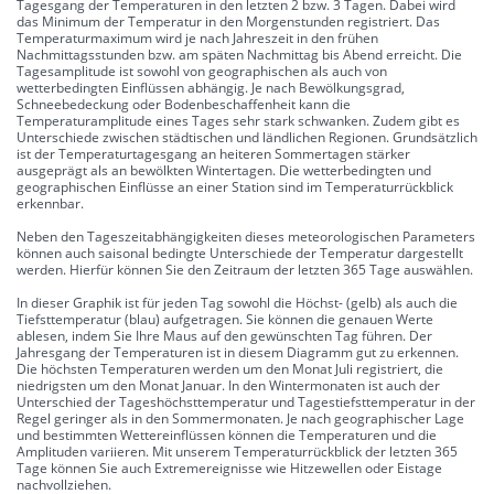
Tagesgang der Temperaturen in den letzten 2 bzw. 3 Tagen. Dabei wird
das Minimum der Temperatur in den Morgenstunden registriert. Das
Temperaturmaximum wird je nach Jahreszeit in den frühen
Nachmittagsstunden bzw. am späten Nachmittag bis Abend erreicht. Die
Tagesamplitude ist sowohl von geographischen als auch von
wetterbedingten Einflüssen abhängig. Je nach Bewölkungsgrad,
Schneebedeckung oder Bodenbeschaffenheit kann die
Temperaturamplitude eines Tages sehr stark schwanken. Zudem gibt es
Unterschiede zwischen städtischen und ländlichen Regionen. Grundsätzlich
ist der Temperaturtagesgang an heiteren Sommertagen stärker
ausgeprägt als an bewölkten Wintertagen. Die wetterbedingten und
geographischen Einflüsse an einer Station sind im Temperaturrückblick
erkennbar.
Neben den Tageszeitabhängigkeiten dieses meteorologischen Parameters
können auch saisonal bedingte Unterschiede der Temperatur dargestellt
werden. Hierfür können Sie den Zeitraum der letzten 365 Tage auswählen.
In dieser Graphik ist für jeden Tag sowohl die Höchst- (gelb) als auch die
Tiefsttemperatur (blau) aufgetragen. Sie können die genauen Werte
ablesen, indem Sie Ihre Maus auf den gewünschten Tag führen. Der
Jahresgang der Temperaturen ist in diesem Diagramm gut zu erkennen.
Die höchsten Temperaturen werden um den Monat Juli registriert, die
niedrigsten um den Monat Januar. In den Wintermonaten ist auch der
Unterschied der Tageshöchsttemperatur und Tagestiefsttemperatur in der
Regel geringer als in den Sommermonaten. Je nach geographischer Lage
und bestimmten Wettereinflüssen können die Temperaturen und die
Amplituden variieren. Mit unserem Temperaturrückblick der letzten 365
Tage können Sie auch Extremereignisse wie Hitzewellen oder Eistage
nachvollziehen.