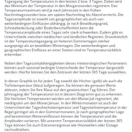
Tagesgang der Temperaturen in den letzten 2 bzw. 3 Tagen. Dabei wird
das Minimum der Temperatur in den Morgenstunden registriert. Das
Temperaturmaximum wird je nach Jahreszeit in den frühen
Nachmittagsstunden bzw. am späten Nachmittag bis Abend erreicht. Die
Tagesamplitude ist sowohl von geographischen als auch von
wetterbedingten Einflüssen abhängig. Je nach Bewölkungsgrad,
Schneebedeckung oder Bodenbeschaffenheit kann die
Temperaturamplitude eines Tages sehr stark schwanken. Zudem gibt es
Unterschiede zwischen städtischen und ländlichen Regionen. Grundsätzlich
ist der Temperaturtagesgang an heiteren Sommertagen stärker
ausgeprägt als an bewölkten Wintertagen. Die wetterbedingten und
geographischen Einflüsse an einer Station sind im Temperaturrückblick
erkennbar.
Neben den Tageszeitabhängigkeiten dieses meteorologischen Parameters
können auch saisonal bedingte Unterschiede der Temperatur dargestellt
werden. Hierfür können Sie den Zeitraum der letzten 365 Tage auswählen.
In dieser Graphik ist für jeden Tag sowohl die Höchst- (gelb) als auch die
Tiefsttemperatur (blau) aufgetragen. Sie können die genauen Werte
ablesen, indem Sie Ihre Maus auf den gewünschten Tag führen. Der
Jahresgang der Temperaturen ist in diesem Diagramm gut zu erkennen.
Die höchsten Temperaturen werden um den Monat Juli registriert, die
niedrigsten um den Monat Januar. In den Wintermonaten ist auch der
Unterschied der Tageshöchsttemperatur und Tagestiefsttemperatur in der
Regel geringer als in den Sommermonaten. Je nach geographischer Lage
und bestimmten Wettereinflüssen können die Temperaturen und die
Amplituden variieren. Mit unserem Temperaturrückblick der letzten 365
Tage können Sie auch Extremereignisse wie Hitzewellen oder Eistage
nachvollziehen.