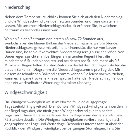
Niederschlag
Neben dem Temperaturrückblick können Sie sich auch den Niederschlag
und die Windgeschwindigkeit der letzten Stunden und Tage darstellen
lassen. Mit unserem Niederschlagsrückblick erfahren Sie, in welchem
Zeitraum es besonders nass war.
Wählen Sie den Zeitraum der letzten 48 bzw. 72 Stunden aus,
symbolisieren die blauen Balken die Niederschlagsmenge pro Stunde.
Niederschlagsereignisse mit teils hoher Intensität, die nur von kurzer
Dauer sind, lassen auf konvektive Niederschlagsereignisse schließen. Von
Dauerregen spricht man bei länger anhaltenden Regenfällen, die
mindestens 6 Stunden anhalten und bei denen pro Stunde mehr als 0,5
Millimeter Regen fallen. Für den Zeitraum der letzten 365 Tagen stellen die
blauen Balken im Diagramm die Niederschlagssumme pro Tag dar. Mit
diesem anschaulichen Balkendiagramm können Sie leicht nachvollziehen,
wann es längere trockene Phasen gab, anhaltender Niederschlag fiel oder
eher ein wechselhafter Witterungscharakter überwog.
Windgeschwindigkeit
Die Windgeschwindigkeit weist im Normalfall eine ausgeprägte
Tageszeitabhängigkeit auf. Die höchsten Windgeschwindigkeiten werden in
der Regel tagsüber, die niedrigsten Windgeschwindigkeiten nachts
registriert. Diese Unterschiede werden im Diagramm der letzten 48 bzw.
72 Stunden deutlich. Die Windgeschwindigkeiten variieren stark je nach
geographischer Lage und Wetterlage. Besonders interessant ist aber der
Rückblick der Windgeschwindigkeit bei vergangen Sturmlagen. Falls Sie