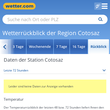
Wetterrückblick der Region Cotosaz
rgen
3 Tage
Wochenende
7 Tage
16 Tage
Rückblick
08.
Daten der Station Cotosaz
Leider sind keine Daten zur Anzeige vorhanden
Temperatur
Der Temperaturrückblick der letzten 48 bzw. 72 Stunden liefert Ihnen den