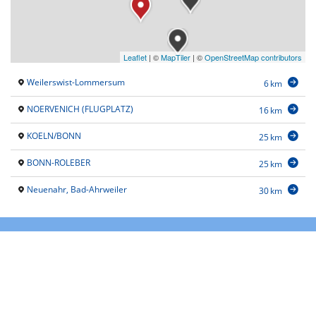
Leaflet
|
©
MapTiler
| ©
OpenStreetMap contributors
Weilerswist-Lommersum
6 km
NOERVENICH (FLUGPLATZ)
16 km
KOELN/BONN
25 km
BONN-ROLEBER
25 km
Neuenahr, Bad-Ahrweiler
30 km