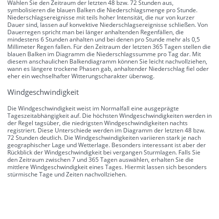
Wählen Sie den Zeitraum der letzten 48 bzw. 72 Stunden aus,
symbolisieren die blauen Balken die Niederschlagsmenge pro Stunde.
Niederschlagsereignisse mit teils hoher Intensität, die nur von kurzer
Dauer sind, lassen auf konvektive Niederschlagsereignisse schließen. Von
Dauerregen spricht man bei länger anhaltenden Regenfällen, die
mindestens 6 Stunden anhalten und bei denen pro Stunde mehr als 0,5
Millimeter Regen fallen. Für den Zeitraum der letzten 365 Tagen stellen die
blauen Balken im Diagramm die Niederschlagssumme pro Tag dar. Mit
diesem anschaulichen Balkendiagramm können Sie leicht nachvollziehen,
wann es längere trockene Phasen gab, anhaltender Niederschlag fiel oder
eher ein wechselhafter Witterungscharakter überwog.
Windgeschwindigkeit
Die Windgeschwindigkeit weist im Normalfall eine ausgeprägte
Tageszeitabhängigkeit auf. Die höchsten Windgeschwindigkeiten werden in
der Regel tagsüber, die niedrigsten Windgeschwindigkeiten nachts
registriert. Diese Unterschiede werden im Diagramm der letzten 48 bzw.
72 Stunden deutlich. Die Windgeschwindigkeiten variieren stark je nach
geographischer Lage und Wetterlage. Besonders interessant ist aber der
Rückblick der Windgeschwindigkeit bei vergangen Sturmlagen. Falls Sie
den Zeitraum zwischen 7 und 365 Tagen auswählen, erhalten Sie die
mittlere Windgeschwindigkeit eines Tages. Hiermit lassen sich besonders
stürmische Tage und Zeiten nachvollziehen.