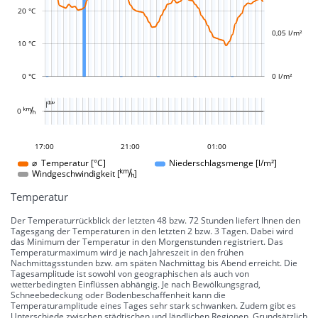
L
0,02 l/m²
20 °C
0,05 l/m²
10 °C
0 °C
0 l/m²
L

L
0 
14:00
11:00
08:00
18:00
19:00
22:00
03:00
17:00
21:00
01:00
01:00
⌀ Temperatur [°C]
Niederschlagsmenge [l/m²]
Windgeschwindigkeit []
Temperatur
Der Temperaturrückblick der letzten 48 bzw. 72 Stunden liefert Ihnen den
Tagesgang der Temperaturen in den letzten 2 bzw. 3 Tagen. Dabei wird
das Minimum der Temperatur in den Morgenstunden registriert. Das
Temperaturmaximum wird je nach Jahreszeit in den frühen
Nachmittagsstunden bzw. am späten Nachmittag bis Abend erreicht. Die
Tagesamplitude ist sowohl von geographischen als auch von
wetterbedingten Einflüssen abhängig. Je nach Bewölkungsgrad,
Schneebedeckung oder Bodenbeschaffenheit kann die
Temperaturamplitude eines Tages sehr stark schwanken. Zudem gibt es
Unterschiede zwischen städtischen und ländlichen Regionen. Grundsätzlich