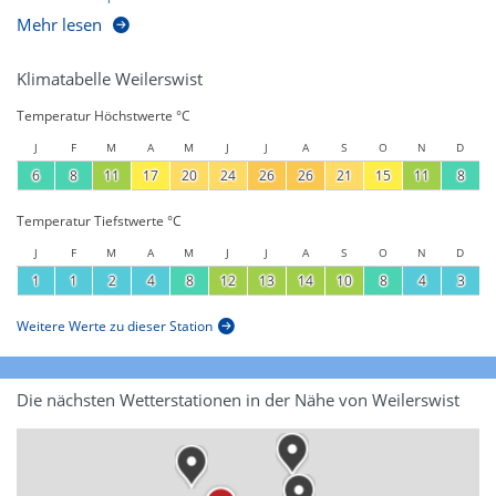
Mehr lesen
Klimatabelle Weilerswist
Temperatur Höchstwerte °C
J
F
M
A
M
J
J
A
S
O
N
D
6
8
11
17
20
24
26
26
21
15
11
8
Temperatur Tiefstwerte °C
J
F
M
A
M
J
J
A
S
O
N
D
1
1
2
4
8
12
13
14
10
8
4
3
Weitere Werte zu dieser Station
Die nächsten Wetterstationen in der Nähe von Weilerswist