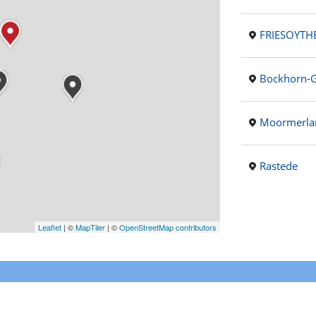
FRIESOYTH
Bockhorn-G
Moormerla
Rastede
Leaflet
|
©
MapTiler
| ©
OpenStreetMap contributors