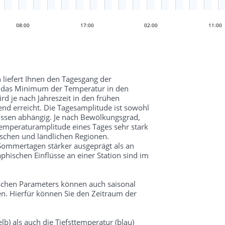
08:00
20:00
17:00
02:00
11:00
 liefert Ihnen den Tagesgang der
d das Minimum der Temperatur in den
 je nach Jahreszeit in den frühen
d erreicht. Die Tagesamplitude ist sowohl
üssen abhängig. Je nach Bewölkungsgrad,
mperaturamplitude eines Tages sehr stark
schen und ländlichen Regionen.
 Sommertagen stärker ausgeprägt als an
hischen Einflüsse an einer Station sind im
schen Parameters können auch saisonal
n. Hierfür können Sie den Zeitraum der
lb) als auch die Tiefsttemperatur (blau)