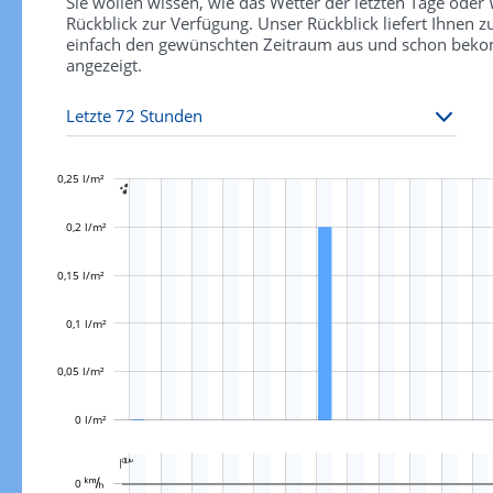
Sie wollen wissen, wie das Wetter der letzten Tage ode
Rückblick zur Verfügung. Unser Rückblick liefert Ihnen
einfach den gewünschten Zeitraum aus und schon bekomm
angezeigt.
0,25 l/m²

0,2 l/m²
0,15 l/m²
0,05 l/m²
0,1 l/m²
0,05 l/m²
0 l/m²
L

L
0 