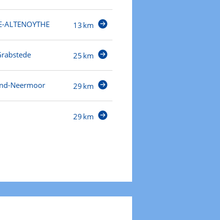
E-ALTENOYTHE
13 km
rabstede
25 km
nd-Neermoor
29 km
29 km