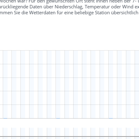
r Wochen war? Für den gewünschten Ort steht Ihnen neben der 7-
 zurückliegende Daten über Niederschlag, Temperatur oder Wind ex
en Sie die Wetterdaten für eine beliebige Station übersichtli