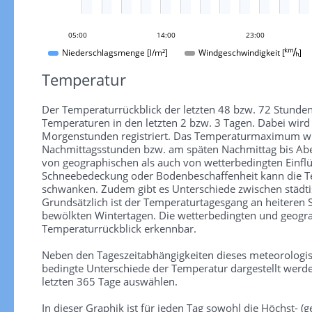
05:00
14:00
23:00
Windgeschwindigkeit []
Niederschlagsmenge [l/m²]
Temperatur
Der Temperaturrückblick der letzten 48 bzw. 72 Stunden
Temperaturen in den letzten 2 bzw. 3 Tagen. Dabei wir
Morgenstunden registriert. Das Temperaturmaximum wird
Nachmittagsstunden bzw. am späten Nachmittag bis Aben
von geographischen als auch von wetterbedingten Einfl
Schneebedeckung oder Bodenbeschaffenheit kann die Te
schwanken. Zudem gibt es Unterschiede zwischen städti
Grundsätzlich ist der Temperaturtagesgang an heiteren
bewölkten Wintertagen. Die wetterbedingten und geograp
Temperaturrückblick erkennbar.
Neben den Tageszeitabhängigkeiten dieses meteorologi
bedingte Unterschiede der Temperatur dargestellt werde
letzten 365 Tage auswählen.
In dieser Graphik ist für jeden Tag sowohl die Höchst- (ge