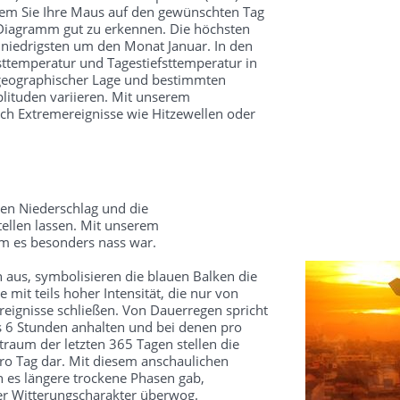
dem Sie Ihre Maus auf den gewünschten Tag
 Diagramm gut zu erkennen. Die höchsten
 niedrigsten um den Monat Januar. In den
ttemperatur und Tagestiefsttemperatur in
 geographischer Lage und bestimmten
ituden variieren. Mit unserem
ch Extremereignisse wie Hitzewellen oder
en Niederschlag und die
ellen lassen. Mit unserem
um es besonders nass war.
 aus, symbolisieren die blauen Balken die
mit teils hoher Intensität, die nur von
reignisse schließen. Von Dauerregen spricht
s 6 Stunden anhalten und bei denen pro
traum der letzten 365 Tagen stellen die
o Tag dar. Mit diesem anschaulichen
 es längere trockene Phasen gab,
ter Witterungscharakter überwog.