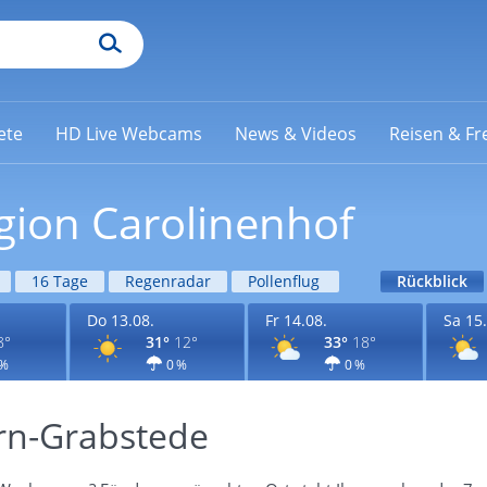
ete
HD Live Webcams
News & Videos
Reisen & Fre
gion Carolinenhof
16 Tage
Regenradar
Pollenflug
Rückblick
Do 13.08.
Fr 14.08.
Sa 15.
8°
31°
12°
33°
18°
 %
0 %
0 %
rn-Grabstede