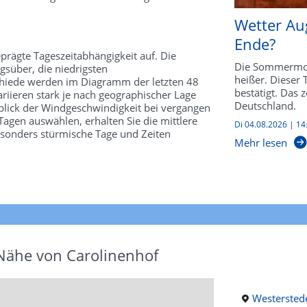
Wetter Au
Ende?
prägte Tageszeitabhängigkeit auf. Die
Die Sommermon
süber, die niedrigsten
heißer. Dieser
schiede werden im Diagramm der letzten 48
bestätigt. Das 
riieren stark je nach geographischer Lage
Deutschland.
kblick der Windgeschwindigkeit bei vergangen
agen auswählen, erhalten Sie die mittlere
Di 04.08.2026 | 14
esonders stürmische Tage und Zeiten
Mehr lesen
 Nähe von Carolinenhof
Westersted