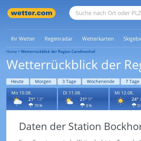
Ihr Wetter
Regenradar
Wetterkarten
Skigebi
Home
Wetterrückblick der Region Carolinenhof
Wetterrückblick der Re
Heute
Morgen
3 Tage
Wochenende
7 Tage
Mo 10.08.
Di 11.08.
Mi 12.08.
21°
13°
21°
9°
24°
70 %
0 %
0
Daten der Station Bockho