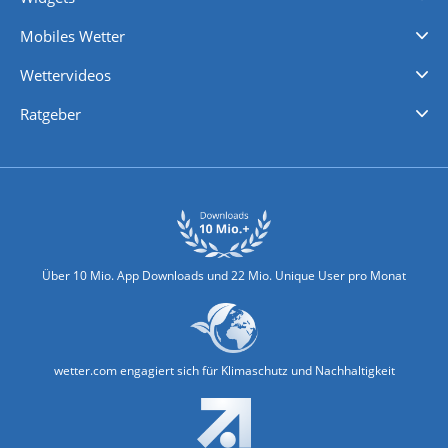
Regenradar
Windgeschwindigkeiten
Temperatur
Sonnenschein
Wassertemperatur
Mobiles Wetter
iPhone Wetter
iPad Wetter
Android Wetter
Wettervideos
Nachrichten
Deutschlandwetter
Schweizwetter
Österreichwetter
Regionalwetter
Wetter in Europa
Wetter Weltweit
Wetterlexikon
Promi-News
Ratgeber
Biowetter
Glätteindex
Reiseziel Finder
Erkältungswetter
Klima & Umwelt
Über 10 Mio. App Downloads und 22 Mio. Unique User pro Monat
wetter.com engagiert sich für Klimaschutz und Nachhaltigkeit