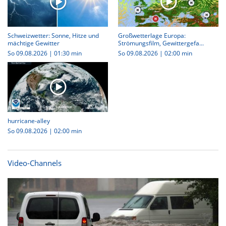
Schweizwetter: Sonne, Hitze und
Großwetterlage Europa:
mächtige Gewitter
Strömungsfilm, Gewittergefa...
So 09.08.2026
|
01:30 min
So 09.08.2026
|
02:00 min
hurricane-alley
So 09.08.2026
|
02:00 min
Video-Channels