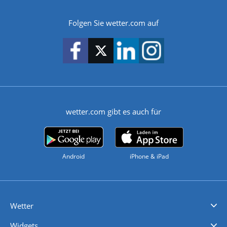
Folgen Sie wetter.com auf
wetter.com gibt es auch für
Android
iPhone & iPad
Wetter
Videovorhersagen
Kolumnen
Unwetterwarnungen
wetter.com Deutschland
wetter.com Schweiz
wetter.com Österreich
Werben
Homepage Widget
Wetter API
Wetter- und Geodaten - meteonomiqs.com
tiempo.es
meteos24.fr
ilmeteo24.it
pogoda24.pl
weather24.co.uk
Widgets