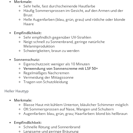
Merkmale:
Sehr helle, fast durchscheinende Hautfarbe
Häufig Sommersprossen im Gesicht, auf den Armen und der
Brust
Helle Augenfarben (blau, grün, grau) und rötliche oder blonde
Haare
Empfindlichkeit:
Sehr empfindlich gegenüber UV-Strahlen
Neigt schnell zu Sonnenbrand, geringe natürliche
Melaninproduktion
Schwierigkeiten, braun zu werden
Sonnenschutz:
Eigenschutzzeit: weniger als 10 Minuten
Verwendung von Sonnencreme mit LSF 50+
Regelmäßiges Nachcremen
Vermeidung der Mittagssonne
Tragen von Schutzkleidung
Heller Hauttyp
Merkmale:
Blasse Haut mit kühlem Unterton, bläulicher Schimmer möglich
Oft Sommersprossen auf Nase, Wangen und Schultern
Augenfarben: blau, grün, grau; Haarfarben: blond bis hellbraun
Empfindlichkeit:
Schnelle Rötung und Sonnenbrand
Langsame und geringe Bräunung