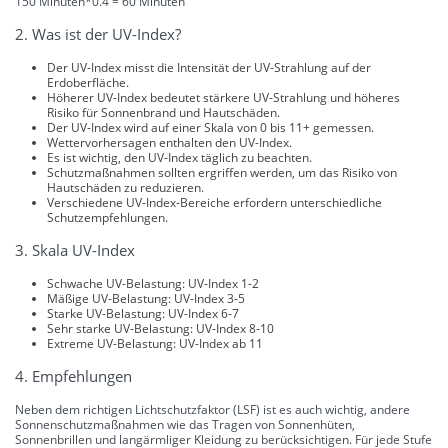
150 Minuten*0.4 = 60 Minuten
2. Was ist der UV-Index?
Der UV-Index misst die Intensität der UV-Strahlung auf der
Erdoberfläche.
Höherer UV-Index bedeutet stärkere UV-Strahlung und höheres
Risiko für Sonnenbrand und Hautschäden.
Der UV-Index wird auf einer Skala von 0 bis 11+ gemessen.
Wettervorhersagen enthalten den UV-Index.
Es ist wichtig, den UV-Index täglich zu beachten.
Schutzmaßnahmen sollten ergriffen werden, um das Risiko von
Hautschäden zu reduzieren.
Verschiedene UV-Index-Bereiche erfordern unterschiedliche
Schutzempfehlungen.
3. Skala UV-Index
Schwache UV-Belastung: UV-Index 1-2
Mäßige UV-Belastung: UV-Index 3-5
Starke UV-Belastung: UV-Index 6-7
Sehr starke UV-Belastung: UV-Index 8-10
Extreme UV-Belastung: UV-Index ab 11
4. Empfehlungen
Neben dem richtigen Lichtschutzfaktor (LSF) ist es auch wichtig, andere
Sonnenschutzmaßnahmen wie das Tragen von Sonnenhüten,
Sonnenbrillen und langärmliger Kleidung zu berücksichtigen. Für jede Stufe