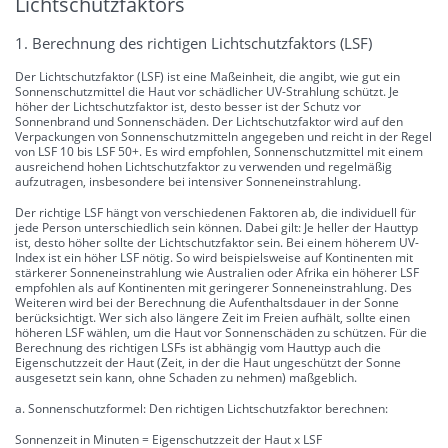
Lichtschutzfaktors
1. Berechnung des richtigen Lichtschutzfaktors (LSF)
Der Lichtschutzfaktor (LSF) ist eine Maßeinheit, die angibt, wie gut ein
Sonnenschutzmittel die Haut vor schädlicher UV-Strahlung schützt. Je
höher der Lichtschutzfaktor ist, desto besser ist der Schutz vor
Sonnenbrand und Sonnenschäden. Der Lichtschutzfaktor wird auf den
Verpackungen von Sonnenschutzmitteln angegeben und reicht in der Regel
von LSF 10 bis LSF 50+. Es wird empfohlen, Sonnenschutzmittel mit einem
ausreichend hohen Lichtschutzfaktor zu verwenden und regelmäßig
aufzutragen, insbesondere bei intensiver Sonneneinstrahlung.
Der richtige LSF hängt von verschiedenen Faktoren ab, die individuell für
jede Person unterschiedlich sein können. Dabei gilt: Je heller der Hauttyp
ist, desto höher sollte der Lichtschutzfaktor sein. Bei einem höherem UV-
Index ist ein höher LSF nötig. So wird beispielsweise auf Kontinenten mit
stärkerer Sonneneinstrahlung wie Australien oder Afrika ein höherer LSF
empfohlen als auf Kontinenten mit geringerer Sonneneinstrahlung. Des
Weiteren wird bei der Berechnung die Aufenthaltsdauer in der Sonne
berücksichtigt. Wer sich also längere Zeit im Freien aufhält, sollte einen
höheren LSF wählen, um die Haut vor Sonnenschäden zu schützen. Für die
Berechnung des richtigen LSFs ist abhängig vom Hauttyp auch die
Eigenschutzzeit der Haut (Zeit, in der die Haut ungeschützt der Sonne
ausgesetzt sein kann, ohne Schaden zu nehmen) maßgeblich.
a. Sonnenschutzformel: Den richtigen Lichtschutzfaktor berechnen:
Sonnenzeit in Minuten = Eigenschutzzeit der Haut x LSF