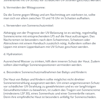
Sonnenbrille mit UV-Schutz vor schädlichen UV-Strahlen geschützt werden.
b. Vermeiden der Mittagssonne:
Da die Sonne gegen Mittag und am Nachmittag am stärksten ist, sollte
man sich vor allem zwischen 10 und 16 Uhr im Schatten aufhalten.
c. Verwenden von Sonnenschutzmittel:
Abhängig von der Prognose der UV-Belastung ist es wichtig, regelmäßig
Sonnencreme mit entsprechendem LFS auf die Haut aufzutragen. Das
Nachcremen ist besonders nach dem Schwimmen, Schwitzen oder
Abtrocknen mit einem Handtuch zusätzlich nötig. Außerdem sollten die
Lippen mit einem Lippenbalsam mit UV-Schutz geschützt werden.
d. Hydratation:
Ausreichend Wasser zu trinken, hilft dem inneren Schutz der Haut. Zudem
sollten übermäßige Sonnenexpositionen vermieden werden.
e. Besondere Sonnenschutzmaßnahmen bei Babys und Kindern:
Die Haut von Babys und Kindern sollte möglichst nicht direkter
Sonneneinstrahlung ausgesetzt werden. Um einen angemessenen Schutz
vor schädlicher UV-Strahlung zu gewährleisten und es vor langfristigen
Gesundheitsrisiken zu bewahren, ist zudem das Tragen von Sonnencreme
(mindestens LSF 30), eines Sonnenhuts und einer Sonnenbrille ratsam.
Denn ihre empfindliche Haut ist besonders anfällig für Sonnenschäden.