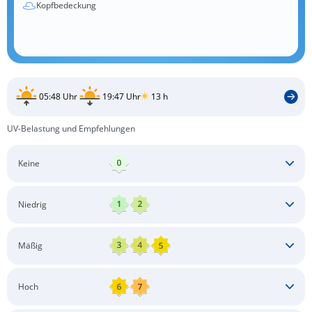
Kopfbedeckung
05:48 Uhr
19:47 Uhr
13 h
UV-Belastung und Empfehlungen
Keine
Keine besonderen Schutzmaßnahmen erforderlich
Niedrig
Keine besonderen Schutzmaßnahmen erforderlich
Mäßig
Schatten aufsuchen
Sonnenschutz auftragen
Langärmlige Bekleidung
Sonnenbrille
Hoch
Kopfbedeckung