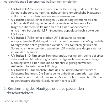
werden folgende Sonnenschutzmaßnahmen empfohlen:
UV-Index 1-2:
Bei einer schwachen UV-Belastung ist das Risiko für
Sonnenschäden zwar gering, insbesondere empfindliche Hauttypen
sollten aber trotzdem Sonnencreme verwenden.
UV-Index 3-5:
Bei einer mäßigen UV-Belastung empfiehlt es sich,
schützende Kleidung und einen Hut sowie eine Sonnenbrille zu
tragen. Außerdem sollte man sich mit einer Sonnencreme
eincremen, bei der der LSF mindestens doppelt so hoch ist wie der
UV-Index.
UV-Index 6-7:
Bei einer starken UV-Belastung ist neben
entsprechender Kleidung ein zusätzlicher Sonnenschutz nötig und die
Mittagssonne sollte gemieden werden. Des Weiteren gilt wieder:
Sonnencreme verwenden, wobei der LSF mindestens doppelt so hoch
ist wie der UV-Index.
UV-Index 8-10:
Um einen Sonnenbrand zu vermeiden, sollte bei einer
sehr starken UV-Belastung Schatten aufgesucht werden und lange
Kleidung sowie einen Hut und Sonnenbrille getragen werden.
Außerdem ist sehr hoher LSF nötig.
UV-Index 11+:
Die höchste Stufe des UV-Index erfordert weitere
Schutzmaßnahmen. Die Sonne sollte unbedingt gemieden werden,
auch im Schatten ist auf maximalen Sonnenschutz zu achten. Hierzu
neben entsprechender Kleidung der höchste LSF.
5. Bestimmung des Hauttyps und des passenden
Lichtschutzfaktors
Sehr heller Hauttyp