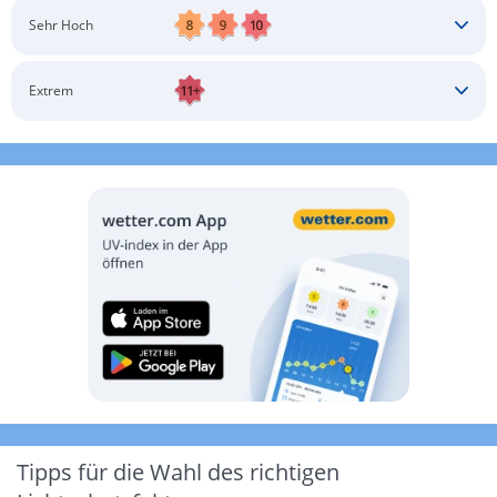
Schatten aufsuchen
Sonnenschutz auftragen
Langärmlige Bekleidung
Sonnenbrille
Sehr Hoch
Kopfbedeckung
Schatten aufsuchen
Sonnenschutz auftragen
Langärmlige Bekleidung
Sonnenbrille
Extrem
Kopfbedeckung
Schatten aufsuchen
Sonnenschutz auftragen
Langärmlige Bekleidung
Sonnenbrille
Kopfbedeckung
Möglichst drinnen aufhalten
Tipps für die Wahl des richtigen