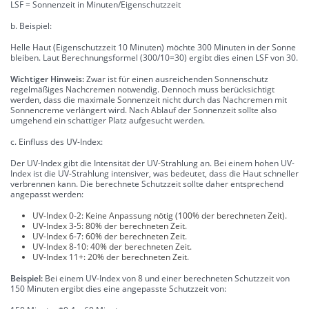
LSF = Sonnenzeit in Minuten/Eigenschutzzeit
b. Beispiel:
Helle Haut (Eigenschutzzeit 10 Minuten) möchte 300 Minuten in der Sonne
bleiben. Laut Berechnungsformel (300/10=30) ergibt dies einen LSF von 30.
Wichtiger Hinweis:
Zwar ist für einen ausreichenden Sonnenschutz
regelmäßiges Nachcremen notwendig. Dennoch muss berücksichtigt
werden, dass die maximale Sonnenzeit nicht durch das Nachcremen mit
Sonnencreme verlängert wird. Nach Ablauf der Sonnenzeit sollte also
umgehend ein schattiger Platz aufgesucht werden.
c. Einfluss des UV-Index:
Der UV-Index gibt die Intensität der UV-Strahlung an. Bei einem hohen UV-
Index ist die UV-Strahlung intensiver, was bedeutet, dass die Haut schneller
verbrennen kann. Die berechnete Schutzzeit sollte daher entsprechend
angepasst werden:
UV-Index 0-2: Keine Anpassung nötig (100% der berechneten Zeit).
UV-Index 3-5: 80% der berechneten Zeit.
UV-Index 6-7: 60% der berechneten Zeit.
UV-Index 8-10: 40% der berechneten Zeit.
UV-Index 11+: 20% der berechneten Zeit.
Beispiel:
Bei einem UV-Index von 8 und einer berechneten Schutzzeit von
150 Minuten ergibt dies eine angepasste Schutzzeit von: