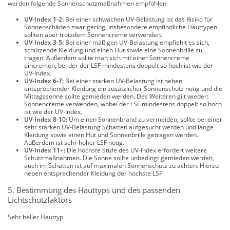
werden folgende Sonnenschutzmaßnahmen empfohlen:
UV-Index 1-2:
Bei einer schwachen UV-Belastung ist das Risiko für
Sonnenschäden zwar gering, insbesondere empfindliche Hauttypen
sollten aber trotzdem Sonnencreme verwenden.
UV-Index 3-5:
Bei einer mäßigen UV-Belastung empfiehlt es sich,
schützende Kleidung und einen Hut sowie eine Sonnenbrille zu
tragen. Außerdem sollte man sich mit einer Sonnencreme
eincremen, bei der der LSF mindestens doppelt so hoch ist wie der
UV-Index.
UV-Index 6-7:
Bei einer starken UV-Belastung ist neben
entsprechender Kleidung ein zusätzlicher Sonnenschutz nötig und die
Mittagssonne sollte gemieden werden. Des Weiteren gilt wieder:
Sonnencreme verwenden, wobei der LSF mindestens doppelt so hoch
ist wie der UV-Index.
UV-Index 8-10:
Um einen Sonnenbrand zu vermeiden, sollte bei einer
sehr starken UV-Belastung Schatten aufgesucht werden und lange
Kleidung sowie einen Hut und Sonnenbrille getragen werden.
Außerdem ist sehr hoher LSF nötig.
UV-Index 11+:
Die höchste Stufe des UV-Index erfordert weitere
Schutzmaßnahmen. Die Sonne sollte unbedingt gemieden werden,
auch im Schatten ist auf maximalen Sonnenschutz zu achten. Hierzu
neben entsprechender Kleidung der höchste LSF.
5. Bestimmung des Hauttyps und des passenden
Lichtschutzfaktors
Sehr heller Hauttyp