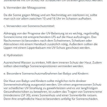
Sonnenbrille mit UV-Schutz vor schädlichen UV-Strahlen geschützt werden.
b. Vermeiden der Mittagssonne:
Da die Sonne gegen Mittag und am Nachmittag am stärksten ist, sollte
man sich vor allem zwischen 10 und 16 Uhr im Schatten aufhalten.
c. Verwenden von Sonnenschutzmittel:
Abhängig von der Prognose der UV-Belastung ist es wichtig, regelmäßig
Sonnencreme mit entsprechendem LFS auf die Haut aufzutragen. Das
Nachcremen ist besonders nach dem Schwimmen, Schwitzen oder
Abtrocknen mit einem Handtuch zusätzlich nötig. Außerdem sollten die
Lippen mit einem Lippenbalsam mit UV-Schutz geschützt werden.
d. Hydratation:
Ausreichend Wasser zu trinken, hilft dem inneren Schutz der Haut. Zudem
sollten übermäßige Sonnenexpositionen vermieden werden.
e. Besondere Sonnenschutzmaßnahmen bei Babys und Kindern:
Die Haut von Babys und Kindern sollte möglichst nicht direkter
Sonneneinstrahlung ausgesetzt werden. Um einen angemessenen Schutz
vor schädlicher UV-Strahlung zu gewährleisten und es vor langfristigen
Gesundheitsrisiken zu bewahren, ist zudem das Tragen von Sonnencreme
(mindestens LSF 30), eines Sonnenhuts und einer Sonnenbrille ratsam.
Denn ihre empfindliche Haut ist besonders anfällig für Sonnenschäden.