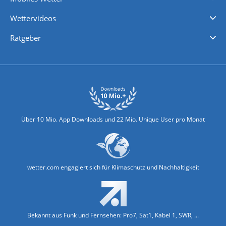
iPhone Wetter
iPad Wetter
Android Wetter
Wettervideos
Nachrichten
Deutschlandwetter
Schweizwetter
Österreichwetter
Regionalwetter
Wetter in Europa
Wetter Weltweit
Wetterlexikon
Promi-News
Ratgeber
Biowetter
Glätteindex
Reiseziel Finder
Erkältungswetter
Klima & Umwelt
Über 10 Mio. App Downloads und 22 Mio. Unique User pro Monat
wetter.com engagiert sich für Klimaschutz und Nachhaltigkeit
Bekannt aus Funk und Fernsehen: Pro7, Sat1, Kabel 1, SWR, ...