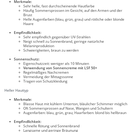
Merkmale:
Sehr helle, fast durchscheinende Hautfarbe
Häufig Sommersprossen im Gesicht, auf den Armen und der
Brust
Helle Augenfarben (blau, grün, grau) und rötliche oder blonde
Haare
Empfindlichkeit:
Sehr empfindlich gegenüber UV-Strahlen
Neigt schnell zu Sonnenbrand, geringe natürliche
Melaninproduktion
Schwierigkeiten, braun zu werden
Sonnenschutz:
Eigenschutzzeit: weniger als 10 Minuten
Verwendung von Sonnencreme mit LSF 50+
Regelmäßiges Nachcremen
Vermeidung der Mittagssonne
Tragen von Schutzkleidung
Heller Hauttyp
Merkmale:
Blasse Haut mit kühlem Unterton, bläulicher Schimmer möglich
Oft Sommersprossen auf Nase, Wangen und Schultern
Augenfarben: blau, grün, grau; Haarfarben: blond bis hellbraun
Empfindlichkeit:
Schnelle Rötung und Sonnenbrand
Langsame und geringe Bräunung