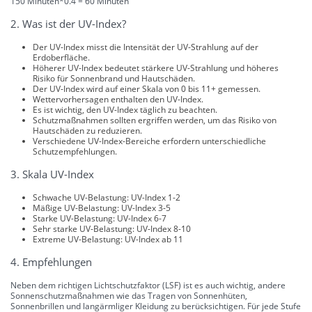
150 Minuten*0.4 = 60 Minuten
2. Was ist der UV-Index?
Der UV-Index misst die Intensität der UV-Strahlung auf der
Erdoberfläche.
Höherer UV-Index bedeutet stärkere UV-Strahlung und höheres
Risiko für Sonnenbrand und Hautschäden.
Der UV-Index wird auf einer Skala von 0 bis 11+ gemessen.
Wettervorhersagen enthalten den UV-Index.
Es ist wichtig, den UV-Index täglich zu beachten.
Schutzmaßnahmen sollten ergriffen werden, um das Risiko von
Hautschäden zu reduzieren.
Verschiedene UV-Index-Bereiche erfordern unterschiedliche
Schutzempfehlungen.
3. Skala UV-Index
Schwache UV-Belastung: UV-Index 1-2
Mäßige UV-Belastung: UV-Index 3-5
Starke UV-Belastung: UV-Index 6-7
Sehr starke UV-Belastung: UV-Index 8-10
Extreme UV-Belastung: UV-Index ab 11
4. Empfehlungen
Neben dem richtigen Lichtschutzfaktor (LSF) ist es auch wichtig, andere
Sonnenschutzmaßnahmen wie das Tragen von Sonnenhüten,
Sonnenbrillen und langärmliger Kleidung zu berücksichtigen. Für jede Stufe