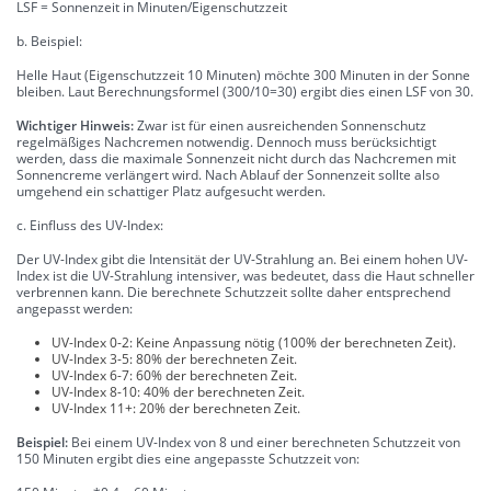
LSF = Sonnenzeit in Minuten/Eigenschutzzeit
b. Beispiel:
Helle Haut (Eigenschutzzeit 10 Minuten) möchte 300 Minuten in der Sonne
bleiben. Laut Berechnungsformel (300/10=30) ergibt dies einen LSF von 30.
Wichtiger Hinweis:
Zwar ist für einen ausreichenden Sonnenschutz
regelmäßiges Nachcremen notwendig. Dennoch muss berücksichtigt
werden, dass die maximale Sonnenzeit nicht durch das Nachcremen mit
Sonnencreme verlängert wird. Nach Ablauf der Sonnenzeit sollte also
umgehend ein schattiger Platz aufgesucht werden.
c. Einfluss des UV-Index:
Der UV-Index gibt die Intensität der UV-Strahlung an. Bei einem hohen UV-
Index ist die UV-Strahlung intensiver, was bedeutet, dass die Haut schneller
verbrennen kann. Die berechnete Schutzzeit sollte daher entsprechend
angepasst werden:
UV-Index 0-2: Keine Anpassung nötig (100% der berechneten Zeit).
UV-Index 3-5: 80% der berechneten Zeit.
UV-Index 6-7: 60% der berechneten Zeit.
UV-Index 8-10: 40% der berechneten Zeit.
UV-Index 11+: 20% der berechneten Zeit.
Beispiel:
Bei einem UV-Index von 8 und einer berechneten Schutzzeit von
150 Minuten ergibt dies eine angepasste Schutzzeit von: