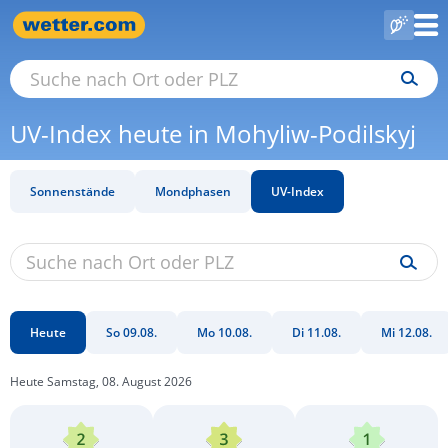
UV-Index heute in Mohyliw-Podilskyj
Sonnenstände
Mondphasen
UV-Index
Heute
So 09.08.
Mo 10.08.
Di 11.08.
Mi 12.08.
Heute Samstag, 08. August 2026