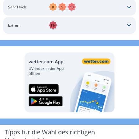
Schatten aufsuchen
Sonnenschutz auftragen
Langärmlige Bekleidung
Sonnenbrille
Sehr Hoch
Kopfbedeckung
Schatten aufsuchen
Sonnenschutz auftragen
Langärmlige Bekleidung
Sonnenbrille
Extrem
Kopfbedeckung
Schatten aufsuchen
Sonnenschutz auftragen
Langärmlige Bekleidung
Sonnenbrille
Kopfbedeckung
Möglichst drinnen aufhalten
Tipps für die Wahl des richtigen