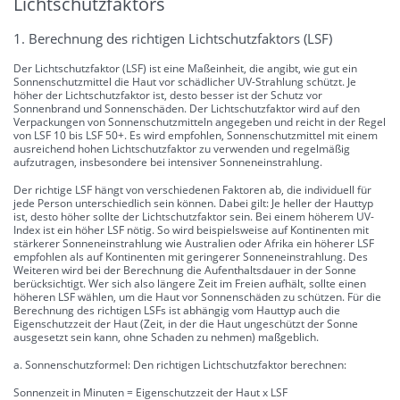
Lichtschutzfaktors
1. Berechnung des richtigen Lichtschutzfaktors (LSF)
Der Lichtschutzfaktor (LSF) ist eine Maßeinheit, die angibt, wie gut ein
Sonnenschutzmittel die Haut vor schädlicher UV-Strahlung schützt. Je
höher der Lichtschutzfaktor ist, desto besser ist der Schutz vor
Sonnenbrand und Sonnenschäden. Der Lichtschutzfaktor wird auf den
Verpackungen von Sonnenschutzmitteln angegeben und reicht in der Regel
von LSF 10 bis LSF 50+. Es wird empfohlen, Sonnenschutzmittel mit einem
ausreichend hohen Lichtschutzfaktor zu verwenden und regelmäßig
aufzutragen, insbesondere bei intensiver Sonneneinstrahlung.
Der richtige LSF hängt von verschiedenen Faktoren ab, die individuell für
jede Person unterschiedlich sein können. Dabei gilt: Je heller der Hauttyp
ist, desto höher sollte der Lichtschutzfaktor sein. Bei einem höherem UV-
Index ist ein höher LSF nötig. So wird beispielsweise auf Kontinenten mit
stärkerer Sonneneinstrahlung wie Australien oder Afrika ein höherer LSF
empfohlen als auf Kontinenten mit geringerer Sonneneinstrahlung. Des
Weiteren wird bei der Berechnung die Aufenthaltsdauer in der Sonne
berücksichtigt. Wer sich also längere Zeit im Freien aufhält, sollte einen
höheren LSF wählen, um die Haut vor Sonnenschäden zu schützen. Für die
Berechnung des richtigen LSFs ist abhängig vom Hauttyp auch die
Eigenschutzzeit der Haut (Zeit, in der die Haut ungeschützt der Sonne
ausgesetzt sein kann, ohne Schaden zu nehmen) maßgeblich.
a. Sonnenschutzformel: Den richtigen Lichtschutzfaktor berechnen:
Sonnenzeit in Minuten = Eigenschutzzeit der Haut x LSF